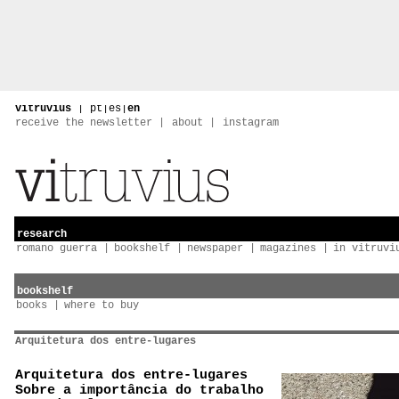
vitruvius
|
pt
|
es
|
en
receive the newsletter
about
instagram
research
romano guerra
bookshelf
newspaper
magazines
in vitruvi
bookshelf
books
where to buy
Arquitetura dos entre-lugares
Arquitetura dos entre-lugares
Sobre a importância do trabalho