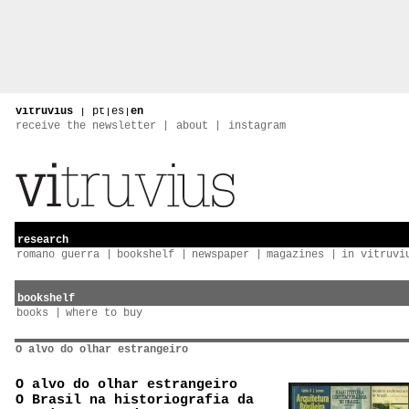
vitruvius
|
pt
|
es
|
en
receive the newsletter
about
instagram
research
romano guerra
bookshelf
newspaper
magazines
in vitruvi
bookshelf
books
where to buy
O alvo do olhar estrangeiro
O alvo do olhar estrangeiro
O Brasil na historiografia da