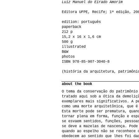
Luiz Manuel do Eirado Amorim
Editora UFPE, Recife; 1ª edição, 20
edition: português
paperback
212 p
15,2 x 16 x 1,6 cm
500 g
illustrated
B&W
photos
ISBN 978-85-907-3040-8
(história da arquitetura, patrimôni
about the book
O tema da conservação do patrimônio
tratado aqui sob a ótica da demoliç
exemplares mais significativos. A p
como uma morte arquitetônica, que é
Esta morte pode ser prematura, quan
tornar plena em forma, função e esp
se esvaem sentidos, funções, pessoa
se deve a mazelas de nascença. Pode
quando ao espelho não se reconhece 
obedecem ao sentido que lhes foi da