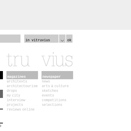
in vitruvius
ok
magazines
newspaper
architexts
news
architectourism
arts & culture
drops
sketches
my city
events
interview
competitions
projects
selections
reviews online
o