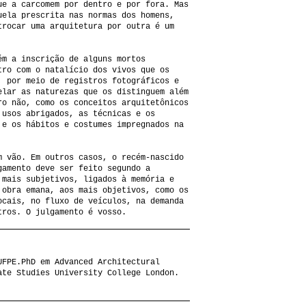
ue a carcomem por dentro e por fora. Mas
uela prescrita nas normas dos homens,
trocar uma arquitetura por outra é um
ém a inscrição de alguns mortos
tro com o natalício dos vivos que os
, por meio de registros fotográficos e
elar as naturezas que os distinguem além
ro não, como os conceitos arquitetônicos
 usos abrigados, as técnicas e os
 e os hábitos e costumes impregnados na
m vão. Em outros casos, o recém-nascido
gamento deve ser feito segundo a
 mais subjetivos, ligados à memória e
 obra emana, aos mais objetivos, como os
ocais, no fluxo de veículos, na demanda
tros. O julgamento é voss
o.
UFPE.PhD em Advanced Architectural
ate Studies University College London.