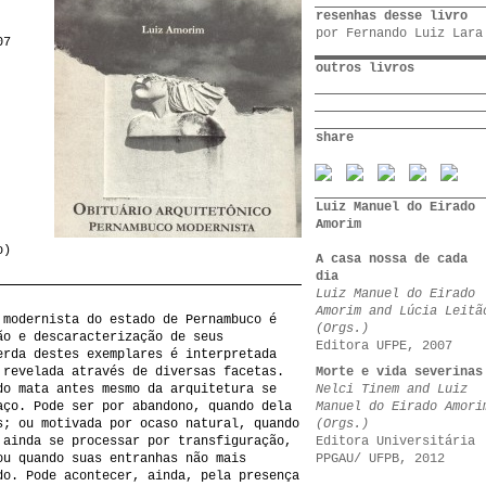
resenhas desse livro
por
Fernando Luiz Lara
07
outros livros
share
Luiz Manuel do Eirado
Amorim
o)
A casa nossa de cada
dia
Luiz Manuel do Eirado
Amorim and Lúcia Leitã
 modernista do estado de Pernambuco é
(Orgs.)
ão e descaracterização de seus
Editora UFPE, 2007
erda destes exemplares é interpretada
 revelada através de diversas facetas.
Morte e vida severinas
do mata antes mesmo da arquitetura se
Nelci Tinem and Luiz
aço. Pode ser por abandono, quando dela
Manuel do Eirado Amori
s; ou motivada por ocaso natural, quando
(Orgs.)
 ainda se processar por transfiguração,
Editora Universitária
ou quando suas entranhas não mais
PPGAU/ UFPB, 2012
do. Pode acontecer, ainda, pela presença