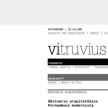
vitruvius
|
pt
|
es
|
en
receive the newsletter
about
in
research
romano guerra
bookshelf
newspape
bookshelf
books
where to buy
Obituário arquitetônico
Obituário arquitetônico
Pernambuco modernista