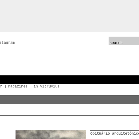
stagram
r
magazines
in vitruvius
Obituário arquitetônic