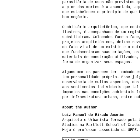
parasitária de usos não previstos q
a pior das mortes é a anunciada, aq
que estabelecem o princípio de que 
bom negócio.
O obituário arquitetônico, que cont
ilustres, é acompanhado de um regis
substituíram. Colocados face a face
projetos arquitetônicos, deixam rev
do fato vital de um existir e o out
que fundamentaram suas criações, os
materiais de construção utilizados,
forma de organizar seus espaços.
Alguns mortos parecem ter tombado e
tem personalidade própria. Esse jul
observância de muitos aspectos, dos
aos sentimentos individuais que tal
impactos nas condições ambientais l
por infraestrutura urbana, entre ou
about the author
Luiz Manuel do Eirado Amorim
Arquiteto e Urbanista formado pela 
Studies na Bartlett School of Gradu
Hoje é professor associado da UFPE.