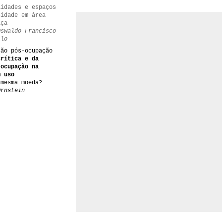
lidades e espaços
sidade em área
iça
Oswaldo Francisco
llo
ção pós-ocupação
crítica e da
-ocupação na
m uso
 mesma moeda?
Ornstein