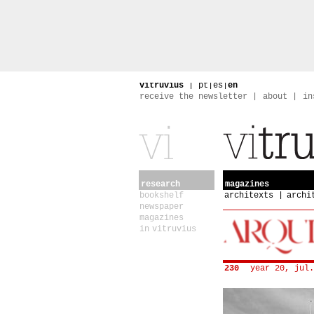
vitruvius
|
pt
|
es
|
en
receive the newsletter
about
in
research
magazines
bookshelf
architexts
archi
newspaper
magazines
in vitruvius
230
year 20, jul.