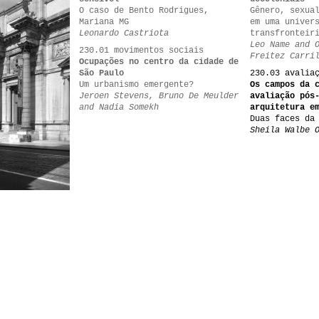
O caso de Bento Rodrigues,
Gênero, sexua
Mariana MG
em uma univer
Leonardo Castriota
transfronteir
Leo Name and 
230.01 movimentos sociais
Freitez Carri
Ocupações no centro da cidade de
São Paulo
230.03 avalia
Um urbanismo emergente?
Os campos da 
Jeroen Stevens, Bruno De Meulder
avaliação pós
and Nadia Somekh
arquitetura e
Duas faces da
Sheila Walbe 