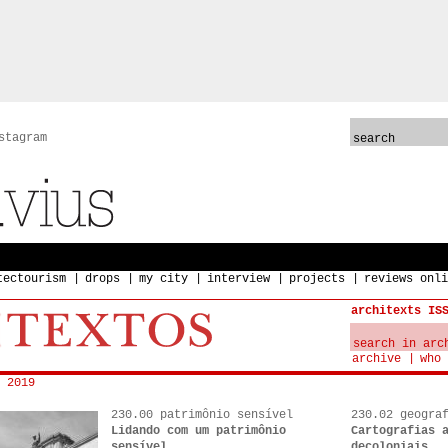
stagram
tectourism
drops
my city
interview
projects
reviews onli
architexts IS
archive
who 
 2019
230.00 patrimônio sensível
230.02 geogra
Lidando com um patrimônio
Cartografias 
sensível
decoloniais