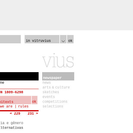
in vitruvius
ok
newspaper
ne
news
arts & culture
SN 1809-6298
sketches
events
ok
competitions
we are
rules
selections
< 229
231 >
fia e gênero
alternativas