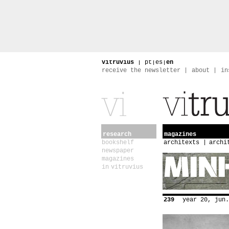
vitruvius
|
pt
|
es
|
en
receive the newsletter
about
in
research
magazines
bookshelf
architexts
archi
newspaper
magazines
in vitruvius
239
year 20, jun.