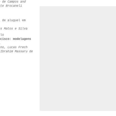
o de Campos and
tte Brocaneli
i de aluguel em
es Matos e Silva
ulo
ncisco: modelagens
a
ino, Lucas Frech
 Ibrahim Massaru de