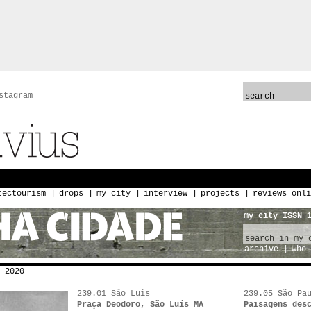
stagram
tectourism
drops
my city
interview
projects
reviews onli
my city ISSN 
archive
who 
 2020
239.01 São Luís
239.05 São Pa
Praça Deodoro, São Luís MA
Paisagens des