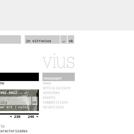
in vitruvius
ok
newspaper
ne
news
arts & culture
1982-9922
sketches
events
ok
competitions
we are
rules
selections
< 238
240 >
ulo
caracterizadas