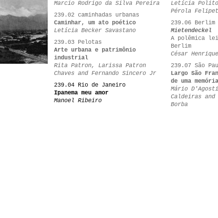
Marcio Rodrigo da Silva Pereira
Letícia Polit
Pérola Felipe
239.02 caminhadas urbanas
Caminhar, um ato poético
239.06 Berlim
Letícia Becker Savastano
Mietendeckel
A polêmica le
239.03 Pelotas
Berlim
Arte urbana e patrimônio
César Henriqu
industrial
Rita Patron, Larissa Patron
239.07 São Pa
Chaves and Fernando Sincero Jr
Largo São Fra
de uma memóri
239.04 Rio de Janeiro
Mário D'Agost
Ipanema meu amor
Caldeiras and
Manoel Ribeiro
Borba