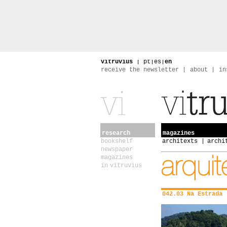
vitruvius
|
pt
|
es
|
en
receive the newsletter
about
in
research
magazines
bookshelf
architexts
archi
newspaper
magazines
in vitruvius
042.03 Na Estrada