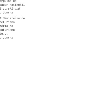
orgulho do
dador Matinelli
l Gorski and
o Guerra
7 Ministério do
teturismo
tério do
teturismo
te...
o Guerra