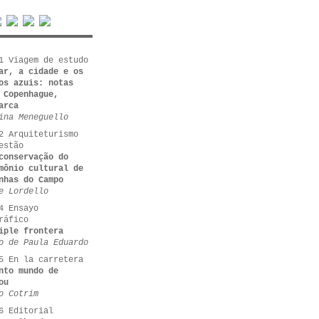
1 Viagem de estudo
ar, a cidade e os
os azuis: notas
 Copenhague,
arca
ina Meneguello
2 Arquiteturismo
estão
conservação do
mônio cultural de
nhas do Campo
e Lordello
4 Ensayo
ráfico
iple frontera
o de Paula Eduardo
5 En la carretera
nto mundo de
ou
o Cotrim
6 Editorial