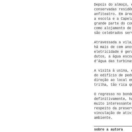
Depois do almoço, 
conservadas residê
anfiteatro. Em áre
a escola e a Capel
grande parte do co
como alojamento de
são celebrados ser
Atravessada a vila
há mais de cem ano
eletricidade é ger
dutos, a água esco
d’água das turbina
A visita à usina, 
do edifício de ped
direção ao local e
trilha, tão rica q
O regresso no bond
definitivamente, h
muito interessante
respeito da preser
vinculação de ativ
ambiente.
sobre a autora