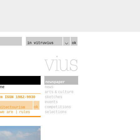
in vitruvius
ok
newspaper
ne
news
arts & culture
sm ISSN 1982-9930
sketches
events
ok
competitions
we are
rules
selections