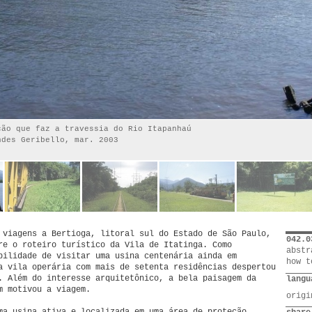
ção que faz a travessia do Rio Itapanhaú
ndes Geribello, mar. 2003
 viagens a Bertioga, litoral sul do Estado de São Paulo,
042.0
re o roteiro turístico da Vila de Itatinga. Como
abstr
bilidade de visitar uma usina centenária ainda em
how t
a vila operária com mais de setenta residências despertou
. Além do interesse arquitetônico, a bela paisagem da
langu
m motivou a viagem.
orig