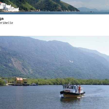
ga
eribello