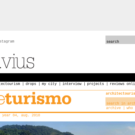
stagram
tectourism
drops
my city
interview
projects
reviews onli
architectouri
archive
who 
year 04, aug. 2010