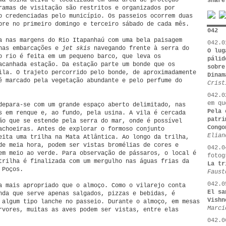
ma usina ativa e localizada em uma área de proteção
share
ramas de visitação são restritos e organizados por
o credenciadas pelo município. Os passeios ocorrem duas
pre no primeiro domingo e terceiro sábado de cada mês.
042
a nas margens do Rio Itapanhaú com uma bela paisagem
042.0
enas embarcações e
jet skis
navegando frente à serra do
O lug
o rio é feita em um pequeno barco, que leva os
pálid
acanhada estação. Da estação parte um bonde que os
sobre
ila. O trajeto percorrido pelo bonde, de aproximadamente
Dinam
é marcado pela vegetação abundante e pelo perfume do
Crist
042.0
em qu
depara-se com um grande espaço aberto delimitado, nas
Pela 
s em renque e, ao fundo, pela usina. A vila é cercada
patri
ão que se estende pela serra do mar, onde é possível
Congo
achoeiras. Antes de explorar o formoso conjunto
Elian
eita uma trilha na Mata Atlântica. Ao longo da trilha,
de meia hora, podem ser vistas bromélias de cores e
042.0
em meio ao verde. Para observação de pássaros, o local é
fotog
trilha é finalizada com um mergulho nas águas frias da
La tr
 Poços.
Faust
042.0
a mais apropriado que o almoço. Como o vilarejo conta
El sa
nda que serve apenas salgados, pizzas e bebidas, é
Vishn
 algum tipo lanche no passeio. Durante o almoço, em mesas
Marci
rvores, muitas as aves podem ser vistas, entre elas
042.0