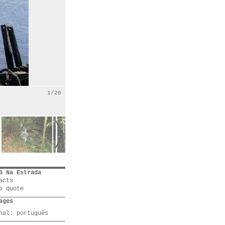
1/20
3 Na Estrada
acts
o quote
ages
inal:
português