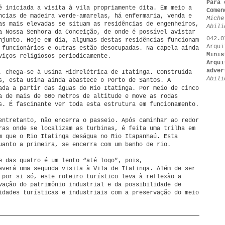
Para 
é iniciada a visita à vila propriamente dita. Em meio a
Comen
ncias de madeira verde-amarelas, há enfermaria, venda e
Miche
as mais elevadas se situam as residências de engenheiros,
Abili
a Nossa Senhora da Conceição, de onde é possível avistar
042.0
njunto. Hoje em dia, algumas destas residências funcionam
Arqui
 funcionários e outras estão desocupadas. Na capela ainda
Minis
viços religiosos periodicamente.
Arqui
adver
, chega-se à Usina Hidrelétrica de Itatinga. Construída
Abili
s, esta usina ainda abastece o Porto de Santos. A
ada a partir das águas do Rio Itatinga. Por meio de cinco
a de mais de 600 metros de altitude e move as rodas
s. É fascinante ver toda esta estrutura em funcionamento.
entretanto, não encerra o passeio. Após caminhar ao redor
ras onde se localizam as turbinas, é feita uma trilha em
m que o Rio Itatinga deságua no Rio Itapanhaú. Esta
uanto a primeira, se encerra com um banho de rio.
e das quatro é um lento “até logo”, pois,
averá uma segunda visita à Vila de Itatinga. Além de ser
 por si só, este roteiro turístico leva à reflexão a
vação do patrimônio industrial e da possibilidade de
idades turísticas e industriais com a preservação do meio