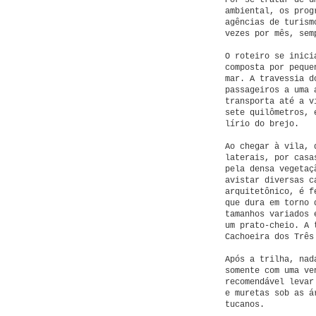
Por se tratar de u
ambiental, os prog
agências de turism
vezes por mês, sem
O roteiro se inici
composta por pequ
mar. A travessia d
passageiros a uma 
transporta até a v
sete quilômetros, 
lírio do brejo.
Ao chegar à vila, 
laterais, por casa
pela densa vegetaç
avistar diversas c
arquitetônico, é f
que dura em torno 
tamanhos variados 
um prato-cheio. A 
Cachoeira dos Três
Após a trilha, nad
somente com uma ve
recomendável levar
e muretas sob as á
tucanos.