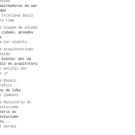
estão
abalhadores do mar
ded
 Cristiano Bozzi
is Lima
2 Viagem de estudo
 cidade, grandes
s
a Car Vidotto
3 Arquiteturismo
estão
 Gaúcha: por um
diz de arquitetura
o Antonio dos
s Jr
4 Ensaio
ráfico
ns de Cuba
o Zamboni
5 Ministério do
teturismo
tério do
teturismo
te...
l Gorski