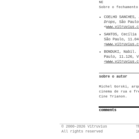
NE
Sobre o fechamento
COELHO SANCHES, 
Drops
, São Paulo
<
www.vitruvius.c
SANTOS, Cecília
São Paulo, 11.04
<www.vitruvius.c
BONDUKI, Nabil.
Paulo, 11.126, V
<www.vitruvius.c
sobre o autor
Michel Gorski, arq
cinema de rua e fr
Cine Trianon.
comments
© 2000–2026 Vitruvius
T
All rights reserved
i