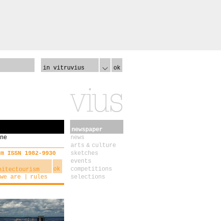
in vitruvius
ok
newspaper
ne
news
arts & culture
sm ISSN 1982-9930
sketches
events
ok
competitions
we are
rules
selections