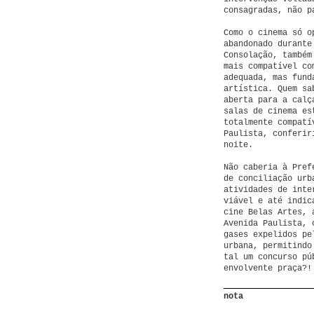
consagradas, não p
Como o cinema só o
abandonado durante
Consolação, também
mais compatível co
adequada, mas fund
artística. Quem sa
aberta para a calç
salas de cinema es
totalmente compatí
Paulista, conferir
noite.
Não caberia à Pref
de conciliação urb
atividades de inte
viável e até indic
cine Belas Artes, 
Avenida Paulista, 
gases expelidos pe
urbana, permitindo
tal um concurso pú
envolvente praça?!
nota