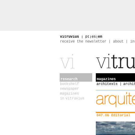
vitruvius
|
pt
|
es
|
en
receive the newsletter
about
in
research
magazines
bookshelf
architexts
archi
newspaper
magazines
in vitruvius
047.06 Editorial