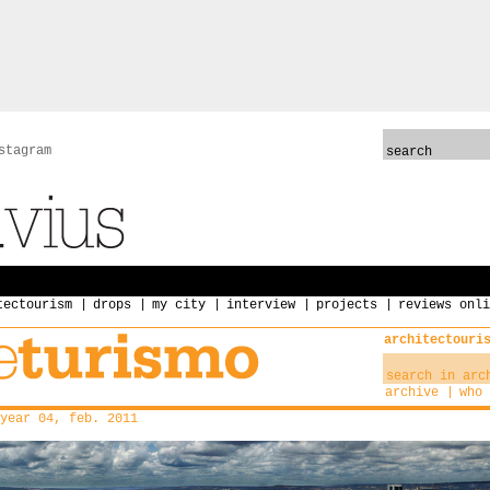
stagram
tectourism
drops
my city
interview
projects
reviews onli
architectouri
archive
who 
year 04, feb. 2011