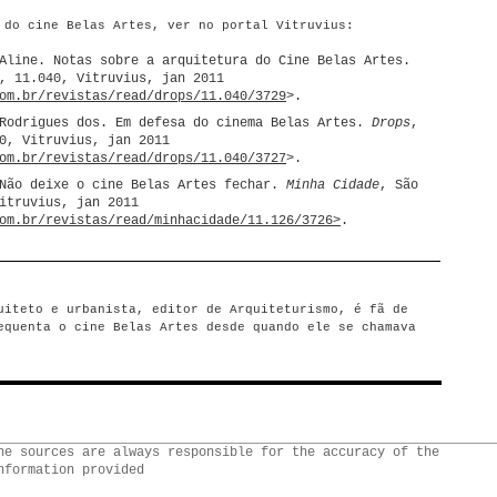
 do cine Belas Artes, ver no portal Vitruvius:
Aline. Notas sobre a arquitetura do Cine Belas Artes.
, 11.040, Vitruvius, jan 2011
om.br/revistas/read/drops/11.040/3729
>.
 Rodrigues dos. Em defesa do cinema Belas Artes.
Drops
,
0, Vitruvius, jan 2011
om.br/revistas/read/drops/11.040/3727
>.
 Não deixe o cine Belas Artes fechar.
Minha Cidade
, São
itruvius, jan 2011
om.br/revistas/read/minhacidade/11.126/3726>
.
uiteto e urbanista, editor de Arquiteturismo, é fã de
equenta o cine Belas Artes desde quando ele se chamava
he sources are always responsible for the accuracy of the
nformation provided