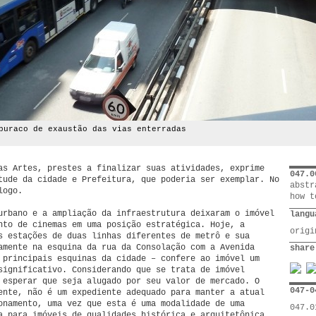
buraco de exaustão das vias enterradas
as Artes, prestes a finalizar suas atividades, exprime
047.0
tude da cidade e Prefeitura, que poderia ser exemplar. No
abstr
logo.
how t
urbano e a ampliação da infraestrutura deixaram o imóvel
langu
nto de cinemas em uma posição estratégica. Hoje, a
orig
s estações de duas linhas diferentes de metrô e sua
amente na esquina da rua da Consolação com a Avenida
share
 principais esquinas da cidade – confere ao imóvel um
significativo. Considerando que se trata de imóvel
 esperar que seja alugado por seu valor de mercado. O
047-0
ente, não é um expediente adequado para manter a atual
onamento, uma vez que esta é uma modalidade de uma
047.0
a para imóveis de qualidades histórica e arquitetônica