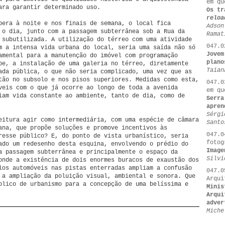
em qu
ara garantir determinado uso.
Os tr
reloa
pera à noite e nos finais de semana, o local fica
Adson
 o dia, junto com a passagem subterrânea sob a Rua da
Ramat
 subutilizada. A utilização do térreo com uma atividade
047.0
m a intensa vida urbana do local, seria uma saída não só
Jovem
amental para a manutenção do imóvel com programação
plano
be, a instalação de uma galeria no térreo, diretamente
Taian
ada pública, o que não seria complicado, uma vez que as
tão no subsolo e nos pisos superiores. Medidas como esta,
047.0
veis com o que já ocorre ao longo de toda a avenida
em qu
iam vida constante ao ambiente, tanto de dia, como de
Serra
apren
Sérgi
eitura agir como intermediária, com uma espécie de câmara
Santo
ana, que propõe soluções e promove incentivos às
047.0
resse público? E, do ponto de vista urbanístico, seria
fotog
ado um redesenho desta esquina, envolvendo o prédio do
Image
a passagem subterrânea e principalmente o espaço da
Silvi
onde a existência de dois enormes buracos de exaustão dos
los automóveis nas pistas enterradas ampliam a confusão
047.0
 a ampliação da poluição visual, ambiental e sonora. Que
Arqui
blico de urbanismo para a concepção de uma belíssima e
Minis
Arqui
adver
Miche