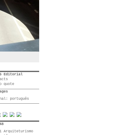
6 Editorial
acts
o quote
ages
inal:
português
48
1 Arquiteturismo