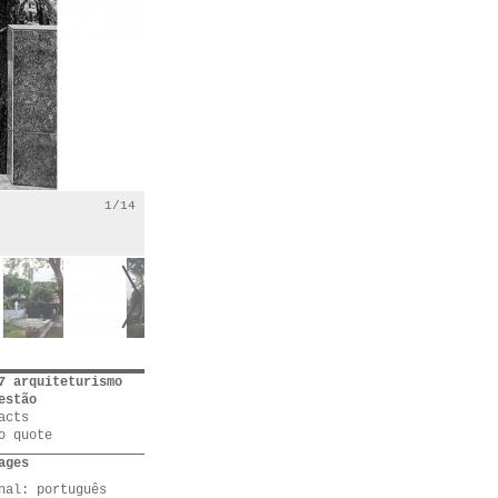
1/14
7 arquiteturismo
estão
acts
o quote
ages
inal:
português