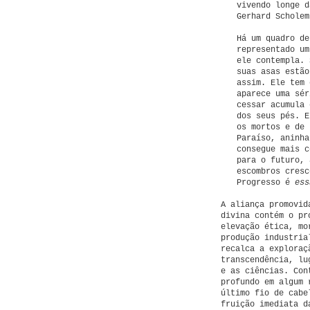
vivendo longe d
Gerhard Schole
Há um quadro d
representado um
ele contempla. 
suas asas estão
assim. Ele tem 
aparece uma sér
cessar acumula 
dos seus pés. E
os mortos e de 
Paraíso, aninha
consegue mais c
para o futuro, 
escombros cresc
Progresso é
ess
A aliança promovid
divina contém o pr
elevação ética, mo
produção industria
recalca a exploraç
transcendência, lu
e as ciências. Con
profundo em algum 
último fio de cabe
fruição imediata d