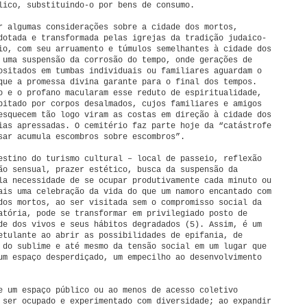
lico, substituindo-o por bens de consumo.
r algumas considerações sobre a cidade dos mortos,
dotada e transformada pelas igrejas da tradição judaico-
io, com seu arruamento e túmulos semelhantes à cidade dos
 uma suspensão da corrosão do tempo, onde gerações de
ositados em tumbas individuais ou familiares aguardam o
que a promessa divina garante para o final dos tempos.
o e o profano macularam esse reduto de espiritualidade,
bitado por corpos desalmados, cujos familiares e amigos
esquecem tão logo viram as costas em direção à cidade dos
ias apressadas. O cemitério faz parte hoje da “catástrofe
sar acumula escombros sobre escombros”.
estino do turismo cultural – local de passeio, reflexão
ão sensual, prazer estético, busca da suspensão da
la necessidade de se ocupar produtivamente cada minuto ou
ais uma celebração da vida do que um namoro encantado com
dos mortos, ao ser visitada sem o compromisso social da
atória, pode se transformar em privilegiado posto de
de dos vivos e seus hábitos degradados (5). Assim, é um
etulante ao abrir as possibilidades de epifania, de
 do sublime e até mesmo da tensão social em um lugar que
um espaço desperdiçado, um empecilho ao desenvolvimento
e um espaço público ou ao menos de acesso coletivo
 ser ocupado e experimentado com diversidade; ao expandir