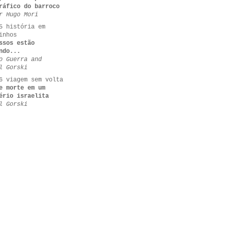
ráfico do barroco
r Hugo Mori
5 história em
inhos
ssos estão
ndo...
o Guerra and
l Gorski
6 viagem sem volta
e morte em um
ério israelita
l Gorski