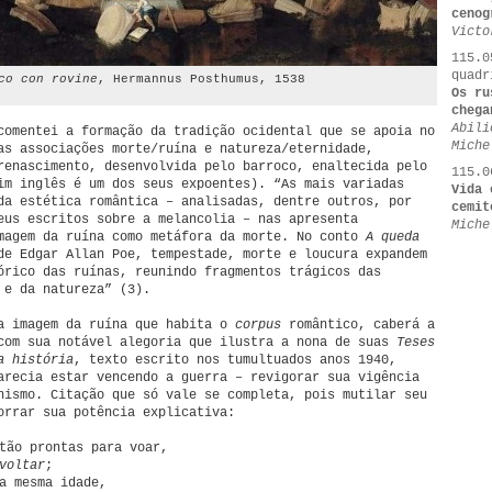
cenog
Victo
115.0
quadr
co con rovine
, Hermannus Posthumus, 1538
Os ru
chega
Abili
comentei a formação da tradição ocidental que se apoia no
Miche
as associações morte/ruína e natureza/eternidade,
renascimento, desenvolvida pelo barroco, enaltecida pelo
115.0
im inglês é um dos seus expoentes). “As mais variadas
Vida 
da estética romântica – analisadas, dentre outros, por
cemit
eus escritos sobre a melancolia – nas apresenta
Miche
magem da ruína como metáfora da morte. No conto
A queda
de Edgar Allan Poe, tempestade, morte e loucura expandem
órico das ruínas, reunindo fragmentos trágicos das
 e da natureza” (3).
a imagem da ruína que habita o
corpus
romântico, caberá a
com sua notável alegoria que ilustra a nona de suas
Teses
a história
, texto escrito nos tumultuados anos 1940,
arecia estar vencendo a guerra – revigorar sua vigência
nismo. Citação que só vale se completa, pois mutilar seu
orrar sua potência explicativa:
tão prontas para voar,
voltar
;
a mesma idade,