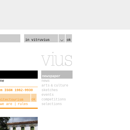
in vitruvius
ok
newspaper
ne
news
arts & culture
sm ISSN 1982-9930
sketches
events
ok
competitions
we are
rules
selections