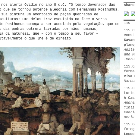
 nos alerta Ovídio no ano 8 d.C. “O tempo devorador das
share
o que se tornou potente alegoria com Hermannus Posthumus,
 sua pintura um amontoado de peças quebradas de
sculturas; uma delas traz esculpida na face o verso
115
de Posthumus começa a ser assolada pela vegetação, que se
s das pedras outrora lavradas por mãos humanas,
115.0
ia da natureza, que – com o tempo a seu favor –
const
itavelmente o que lhe é de direito.
Savan
plane
Adils
and M
Imbru
115.0
forma
Viva 
Marco
115.0
turís
A Cas
Andre
Yinli
Rodri
Berla
115.0
fotog
Lecce