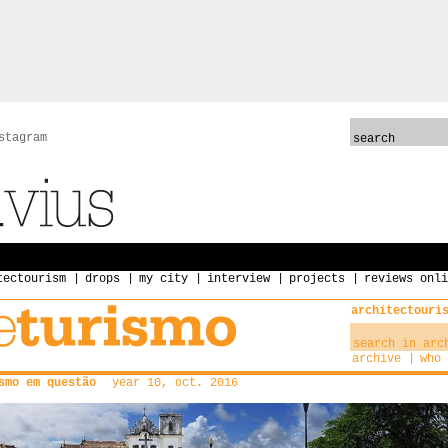
stagram
tectourism
drops
my city
interview
projects
reviews onli
architectouri
archive
who 
smo em questão
year 10, oct. 2016