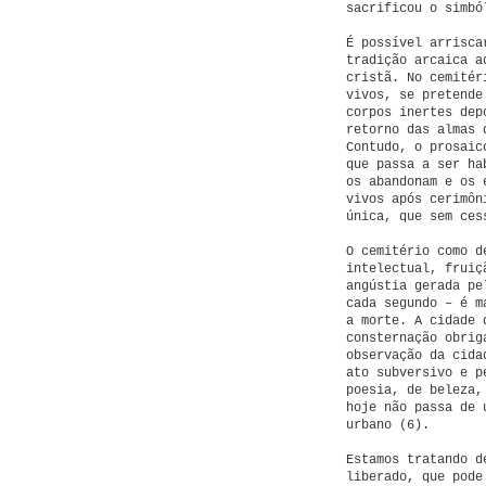
sacrificou o simbó
É possível arrisca
tradição arcaica a
cristã. No cemitér
vivos, se pretende
corpos inertes dep
retorno das almas 
Contudo, o prosaic
que passa a ser ha
os abandonam e os 
vivos após cerimôn
única, que sem ces
O cemitério como d
intelectual, fruiç
angústia gerada pe
cada segundo – é m
a morte. A cidade 
consternação obrig
observação da cida
ato subversivo e p
poesia, de beleza,
hoje não passa de 
urbano (6).
Estamos tratando d
liberado, que pode