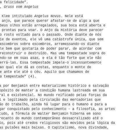
a felicidade”.
m,
Gruss vom Angelus
e Klee intitulado
Angelus Novus
. Nele está
 anjo, que parece querer afastar-se de algo a que
Seus olhos estão arregalados, sua boca está aberta e
 prontas para voar. O Anjo da História deve parecer
o rosto voltado para o passado. Onde diante de nós
ie de eventos, ele vê uma catástrofe única, que sem
escombros sobre escombros, arremessando-os diante
le bem que gostaria de poder parar, de acordar com
reconstruir o destruído. Mas uma tempestade sopra do
ndo-se em suas asas, e ela é tão forte que ele não
errá-las. Essa tempestade impele-o incessantemente
ao qual ele dá as costas, enquanto o monte de
e ante ele até o céu. Aquilo que chamamos de
a
tempestade” (4).
a por Benjamin entre materialismo histórico e salvação
opósito de manter a condição humana lastreada em sua
ral e existencial. No mundo reificado pelas forças da
l e legitimado pela circulação das mercadorias que
ão do trabalho, ainda há lugar para o humano e para a
gar conquistado pelo conhecimento – a filosofia, as artes
tudo, a fórmula de Walter Benjamin hiberna em sono
recanto do mundo contemporâneo dessacralizado até o
lo, pois até credos religiosos são movidos pela lógica da
as pulsões mais baixas. O Capitalismo, nova divindade,