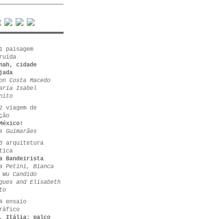
1 paisagem
ruída
nah, cidade
jada
on Costa Macedo
aria Isabel
nito
2 viagem de
ção
México!
s Guimarães
3 arquitetura
tica
a Bandeirista
a Petini, Bianca
 Wu Candido
gues and Elisabeth
to
4 ensaio
ráfico
, Itália: palco