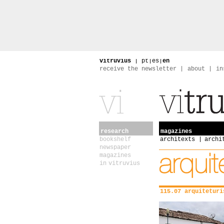
vitruvius
|
pt
|
es
|
en
receive the newsletter
about
in
research
magazines
bookshelf
architexts
archi
newspaper
magazines
in vitruvius
115.07 arquiteturi