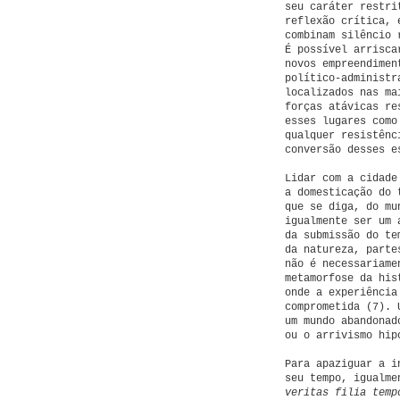
seu caráter restri
reflexão crítica, 
combinam silêncio 
É possível arrisca
novos empreendimen
político-administr
localizados nas ma
forças atávicas re
esses lugares como
qualquer resistênc
conversão desses e
Lidar com a cidade
a domesticação do 
que se diga, do mu
igualmente ser um 
da submissão do te
da natureza, part
não é necessariame
metamorfose da his
onde a experiência
comprometida (7). 
um mundo abandonad
ou o arrivismo hip
Para apaziguar a i
seu tempo, igualme
veritas filia temp