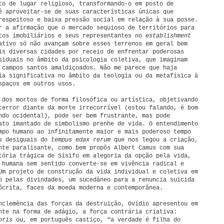
to de lugar religioso, transformando-o em posto de
é aproveitar-se de suas características únicas que
respeitoso e baixa pressão social em relação à sua posse.
r a afirmação que o mercado sequioso de territórios para
tos imobiliários e seus representantes no
establishment
ativo só não avançam sobre esses terrenos em geral bem
is diversas cidades por receio de enfrentar poderosas
siduais no âmbito da psicologia coletiva, que imaginam
 campos santos amaldiçoados. Não me parece que haja
ia significativa no âmbito da teologia ou da metafísica à
spaços em outros usos.
 dos mortos de forma filosófica ou artística, objetivando
terror diante da morte irrecorrível (estou falando, é bom
ndo ocidental), pode ser bem frustrante, mas pode
ato imantado de simbolismo prenhe de vida. O entendimento
mpo humano ao infinitamente maior e mais poderoso tempo
es desiguais do
tempus edax rerum
que nos legou a criação,
nte paralisante, como bem propôs Albert Camus com sua
tória trágica de Sísifo em alegoria da opção pela vida,
 humana sem sentido converte-se em vivência radical e
Um projeto de construção da vida individual e coletiva em
o pelas divindades, um sucedâneo para a renuncia suicida
ócrita, faces da moeda moderna e contemporânea.
nclemência das forças da destruição, Ovídio apresentou em
nte na forma de adágio, a força contrária criativa:
oris
ou, em português castiço, “a verdade é filha do