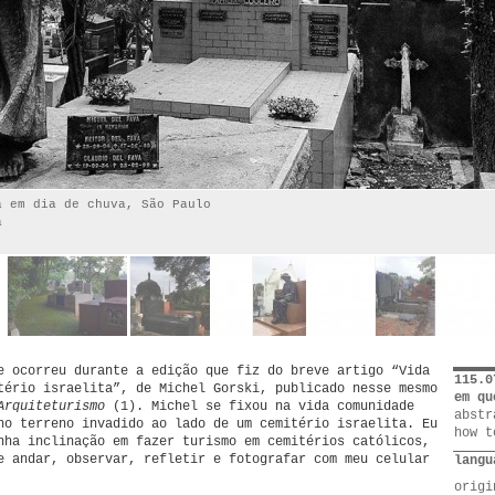
á em dia de chuva, São Paulo
a
e ocorreu durante a edição que fiz do breve artigo “Vida
115.0
tério israelita”, de Michel Gorski, publicado nesse mesmo
em qu
Arquiteturismo
(1). Michel se fixou na vida comunidade
abstr
no terreno invadido ao lado de um cemitério israelita. Eu
how t
nha inclinação em fazer turismo em cemitérios católicos,
e andar, observar, refletir e fotografar com meu celular
langu
orig