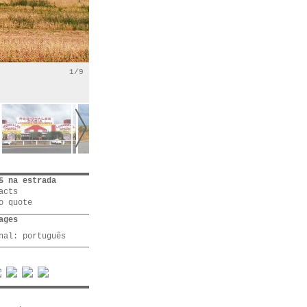
1/9
5 na estrada
acts
o quote
ages
inal:
português