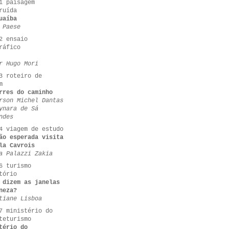
1 paisagem
ruída
uaíba
 Paese
2 ensaio
ráfico
r Hugo Mori
3 roteiro de
m
rres do caminho
rson Michel Dantas
ynara de Sá
ndes
4 viagem de estudo
ão esperada visita
la Cavrois
a Palazzi Zakia
6 turismo
tório
 dizem as janelas
neza?
tiane Lisboa
7 ministério do
teturismo
tério do