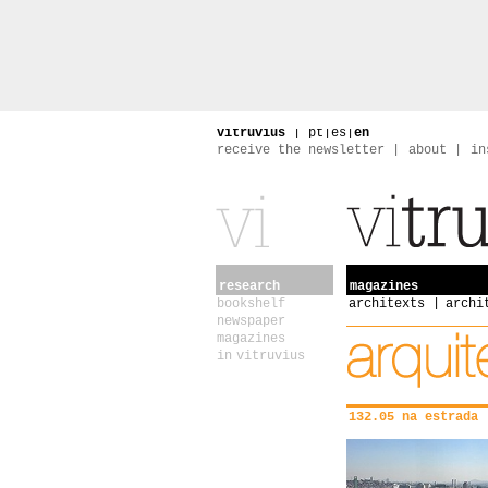
vitruvius
|
pt
|
es
|
en
receive the newsletter
about
in
research
magazines
bookshelf
architexts
archi
newspaper
magazines
in vitruvius
132.05 na estrada