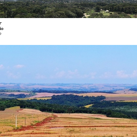
r
ão
o