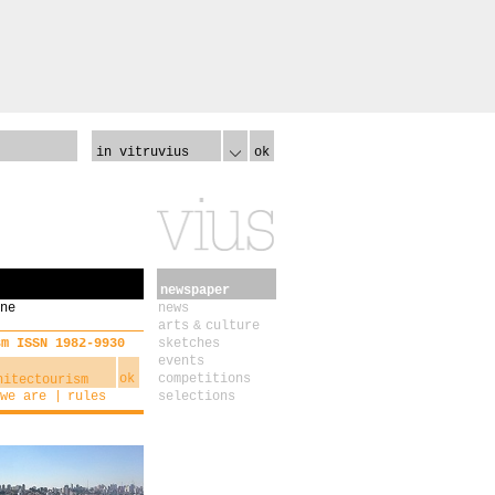
in vitruvius
ok
newspaper
ne
news
arts & culture
sm ISSN 1982-9930
sketches
events
ok
competitions
we are
rules
selections