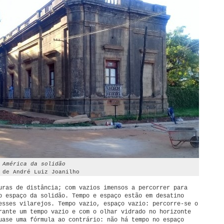
 América da solidão
 de André Luiz Joanilho
uras de distância; com vazios imensos a percorrer para
o espaço da solidão. Tempo e espaço estão em desatino
esses vilarejos. Tempo vazio, espaço vazio: percorre-se o
rante um tempo vazio e com o olhar vidrado no horizonte
uase uma fórmula ao contrário: não há tempo no espaço