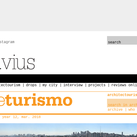
stagram
tectourism
drops
my city
interview
projects
reviews onli
architectouri
archive
who 
year 12, mar. 2018