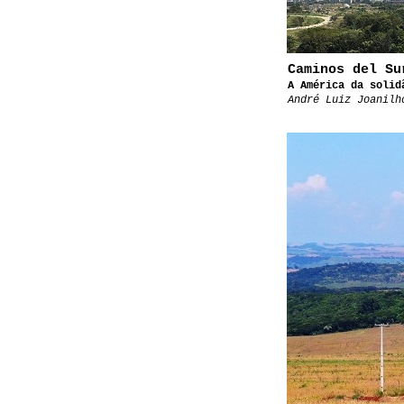
Caminos del Su
A América da solid
André Luiz Joanilh