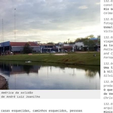
132.0
const
Rio G
Celma
132.0
fotog
Uxmal
Victo
132.0
viage
As to
Pette
and C
Ferna
132.0
Uma t
à Vil
Silvi
132.0
preda
O que
 América da solidão
de Ve
 de André Luiz Joanilho
Chris
132.0
arqui
 casas esquecidas, caminhos esquecidos, pessoas
Minis