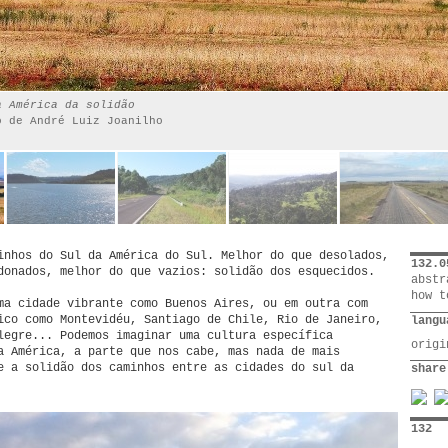
a América da solidão
o de André Luiz Joanilho
inhos do Sul da América do Sul. Melhor do que desolados,
132.0
donados, melhor do que vazios: solidão dos esquecidos.
abstr
how t
ma cidade vibrante como Buenos Aires, ou em outra com
ico como Montevidéu, Santiago de Chile, Rio de Janeiro,
langu
legre... Podemos imaginar uma cultura específica
orig
a América, a parte que nos cabe, mas nada de mais
e a solidão dos caminhos entre as cidades do sul da
share
132