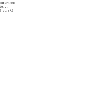
teturismo
te...
l Gorski