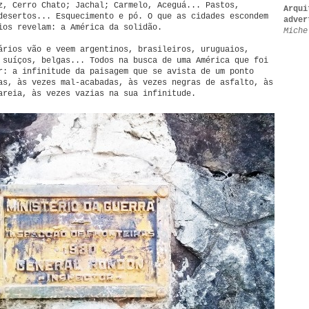
z, Cerro Chato; Jachal; Carmelo, Aceguá... Pastos,
Arqui
desertos... Esquecimento e pó. O que as cidades escondem
adver
ios revelam: a América da solidão.
Miche
ários vão e veem argentinos, brasileiros, uruguaios,
 suíços, belgas... Todos na busca de uma América que foi
r: a infinitude da paisagem que se avista de um ponto
as, às vezes mal-acabadas, às vezes negras de asfalto, às
areia, às vezes vazias na sua infinitude.