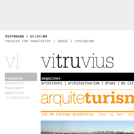
vitruvius
|
pt
|
es
|
en
receive the newsletter
about
instagram
research
magazines
bookshelf
architexts
architectourism
drops
my cit
newspaper
magazines
in vitruvius
132.06 turismo predatório
year 12, mar. 201