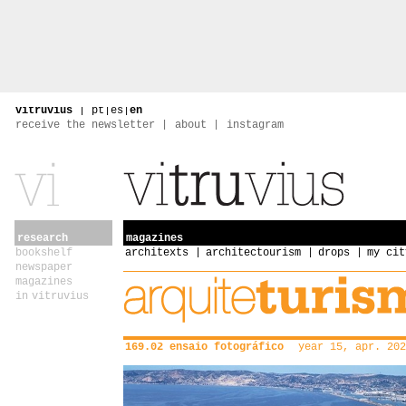
vitruvius
|
pt
|
es
|
en
receive the newsletter
about
instagram
research
magazines
bookshelf
architexts
architectourism
drops
my cit
newspaper
magazines
in vitruvius
169.02 ensaio fotográfico
year 15, apr. 202