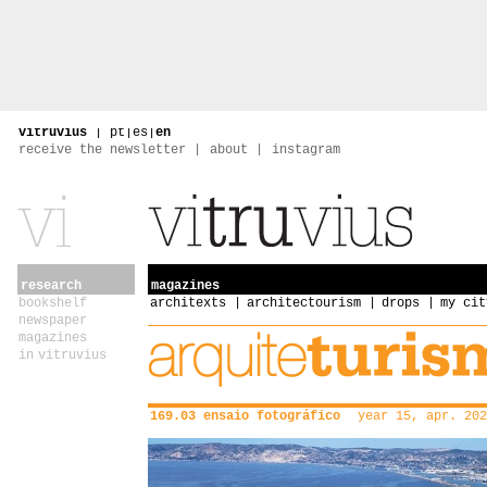
vitruvius
|
pt
|
es
|
en
receive the newsletter
about
instagram
research
magazines
bookshelf
architexts
architectourism
drops
my cit
newspaper
magazines
in vitruvius
169.03 ensaio fotográfico
year 15, apr. 202