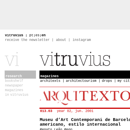
vitruvius
|
pt
|
es
|
en
receive the newsletter
about
instagram
research
magazines
bookshelf
architexts
architectourism
drops
my cit
newspaper
magazines
in vitruvius
013.03
year 02, jun. 2001
Museu d’Art Contemporani de Barcel
americano, estilo internacional
Renato Leão Rego