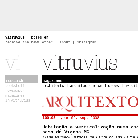
vitruvius
|
pt
|
es
|
en
receive the newsletter
about
instagram
research
magazines
bookshelf
architexts
architectourism
drops
my cit
newspaper
magazines
in vitruvius
100.05
year 09, sep. 2008
Habitação e verticalização numa ci
caso de Viçosa MG
Aline Werneck Barbosa de Carvalho and Lívia 