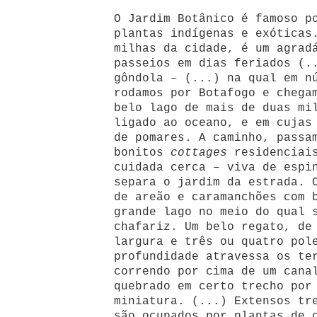
O Jardim Botânico é famoso p
plantas indígenas e exóticas
milhas da cidade, é um agrad
passeios em dias feriados (.
gôndola – (...) na qual em n
rodamos por Botafogo e chega
belo lago de mais de duas mi
ligado ao oceano, e em cujas
de pomares. A caminho, passa
bonitos
cottages
residenciais
cuidada cerca – viva de espi
separa o jardim da estrada. 
de areão e caramanchões com 
grande lago no meio do qual 
chafariz. Um belo regato, de
largura e três ou quatro pol
profundidade atravessa os te
correndo por cima de um cana
quebrado em certo trecho por
miniatura. (...) Extensos tr
são ocupados por plantas de 