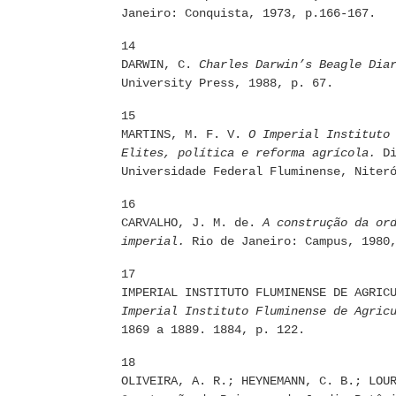
Janeiro: Conquista, 1973, p.166-167.
14
DARWIN, C.
Charles Darwin’s Beagle Dia
University Press, 1988, p. 67.
15
MARTINS, M. F. V.
O Imperial Instituto
Elites, política e reforma agrícola.
D
Universidade Federal Fluminense, Niter
16
CARVALHO, J. M. de.
A construção da or
imperial.
Rio de Janeiro: Campus, 1980,
17
IMPERIAL INSTITUTO FLUMINENSE DE AGRIC
Imperial Instituto Fluminense de Agric
1869 a 1889. 1884, p. 122.
18
OLIVEIRA, A. R.; HEYNEMANN, C. B.; LOU