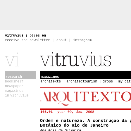
vitruvius
|
pt
|
es
|
en
receive the newsletter
about
instagram
research
magazines
bookshelf
architexts
architectourism
drops
my cit
newspaper
magazines
in vitruvius
103.01
year 09, dec. 2008
Ordem e natureza. A construção da 
Botânico do Rio de Janeiro
Ana Rosa de Oliveira