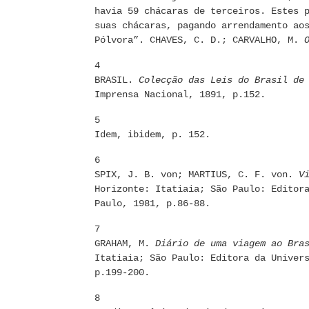
havia 59 chácaras de terceiros. Estes 
suas chácaras, pagando arrendamento ao
Pólvora”. CHAVES, C. D.; CARVALHO, M.
4
BRASIL.
Colecção das Leis do Brasil de
Imprensa Nacional, 1891, p.152.
5
Idem, ibidem, p. 152.
6
SPIX, J. B. von; MARTIUS, C. F. von.
V
Horizonte: Itatiaia; São Paulo: Editor
Paulo, 1981, p.86-88.
7
GRAHAM, M.
Diário de uma viagem ao Bra
Itatiaia; São Paulo: Editora da Univer
p.199-200.
8