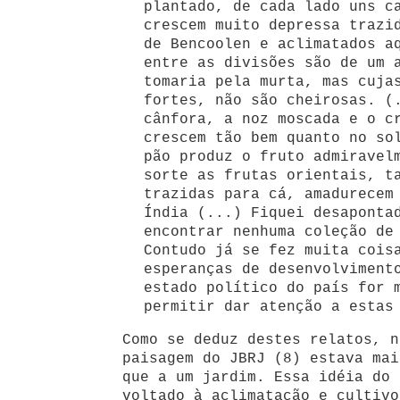
plantado, de cada lado uns c
crescem muito depressa trazi
de Bencoolen e aclimatados a
entre as divisões são de um 
tomaria pela murta, mas cuja
fortes, não são cheirosas. (
cânfora, a noz moscada e o c
crescem tão bem quanto no so
pão produz o fruto admiravel
sorte as frutas orientais, t
trazidas para cá, amadurecem
Índia (...) Fiquei desaponta
encontrar nenhuma coleção de
Contudo já se fez muita cois
esperanças de desenvolviment
estado político do país for 
permitir dar atenção a estas
Como se deduz destes relatos, n
paisagem do JBRJ (8) estava mai
que a um jardim. Essa idéia do 
voltado à aclimatação e cultivo