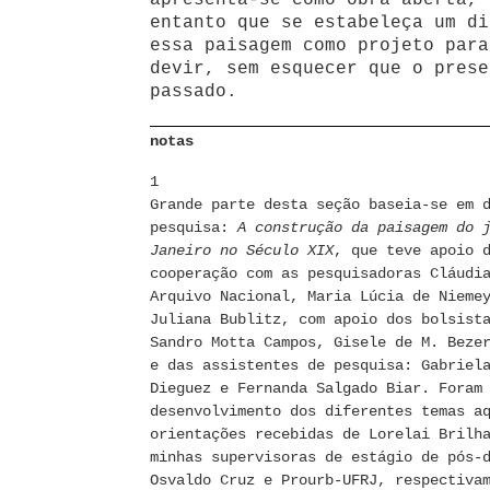
apresenta-se como obra aberta, 
entanto que se estabeleça um di
essa paisagem como projeto para
devir, sem esquecer que o prese
passado.
notas
1
Grande parte desta seção baseia-se em 
pesquisa:
A construção da paisagem do 
Janeiro no Século XIX
, que teve apoio 
cooperação com as pesquisadoras Cláudi
Arquivo Nacional, Maria Lúcia de Nieme
Juliana Bublitz, com apoio dos bolsist
Sandro Motta Campos, Gisele de M. Beze
e das assistentes de pesquisa: Gabriel
Dieguez e Fernanda Salgado Biar. Foram
desenvolvimento dos diferentes temas a
orientações recebidas de Lorelai Brilh
minhas supervisoras de estágio de pós-
Osvaldo Cruz e Prourb-UFRJ, respectiva