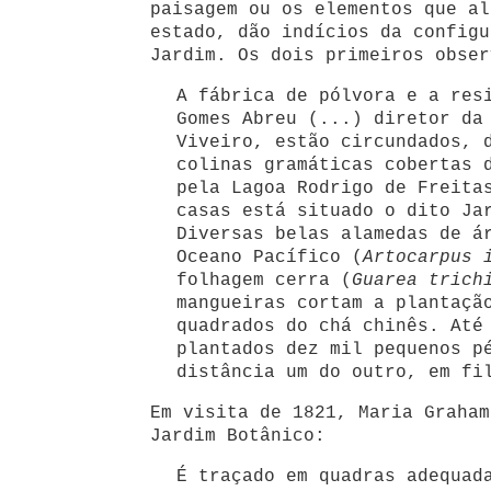
paisagem ou os elementos que al
estado, dão indícios da configu
Jardim. Os dois primeiros obser
A fábrica de pólvora e a res
Gomes Abreu (...) diretor da
Viveiro, estão circundados, 
colinas gramáticas cobertas 
pela Lagoa Rodrigo de Freita
casas está situado o dito Ja
Diversas belas alamedas de á
Oceano Pacífico (
Artocarpus 
folhagem cerra (
Guarea trich
mangueiras cortam a plantaçã
quadrados do chá chinês. Até
plantados dez mil pequenos p
distância um do outro, em fi
Em visita de 1821, Maria Graham
Jardim Botânico:
É traçado em quadras adequad