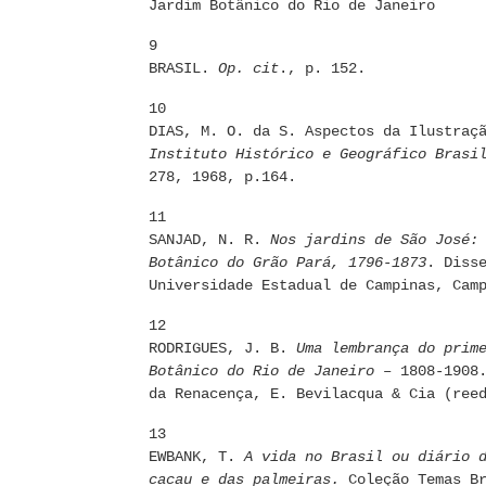
Jardim Botânico do Rio de Janeiro
9
BRASIL.
Op. cit
., p. 152.
10
DIAS, M. O. da S. Aspectos da Ilustraç
Instituto Histórico e Geográfico Brasi
278, 1968, p.164.
11
SANJAD, N. R.
Nos jardins de São José:
Botânico do Grão Pará, 1796-1873
. Diss
Universidade Estadual de Campinas, Cam
12
RODRIGUES, J. B.
Uma lembrança do prim
Botânico do Rio de Janeiro
– 1808-1908.
da Renacença, E. Bevilacqua & Cia (ree
13
EWBANK, T.
A vida no Brasil ou diário 
cacau e das palmeiras.
Coleção Temas Br