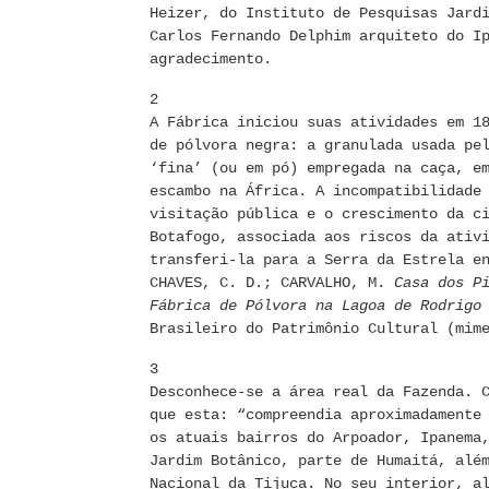
Heizer, do Instituto de Pesquisas Jard
Carlos Fernando Delphim arquiteto do I
agradecimento.
2
A Fábrica iniciou suas atividades em 1
de pólvora negra: a granulada usada pe
‘fina’ (ou em pó) empregada na caça, e
escambo na África. A incompatibilidade
visitação pública e o crescimento da c
Botafogo, associada aos riscos da ativ
transferi-la para a Serra da Estrela e
CHAVES, C. D.; CARVALHO, M.
Casa dos P
Fábrica de Pólvora na Lagoa de Rodrigo
Brasileiro do Patrimônio Cultural (mim
3
Desconhece-se a área real da Fazenda. 
que esta: “compreendia aproximadamente
os atuais bairros do Arpoador, Ipanema
Jardim Botânico, parte de Humaitá, alé
Nacional da Tijuca. No seu interior, a