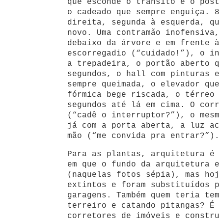
que esconde o trânsito e o post
o cadeado que sempre enguiça. 8
direita, segunda à esquerda, qu
novo. Uma contramão inofensiva,
debaixo da árvore e em frente à
escorregadio (“cuidado!”), o in
a trepadeira, o portão aberto q
segundos, o hall com pinturas e
sempre queimada, o elevador que
fórmica bege riscada, o térreo 
segundos até lá em cima. O corr
(“cadê o interruptor?”), o mesm
já com a porta aberta, a luz ac
mão (“me convida pra entrar?”).
Para as plantas, arquitetura é 
em que o fundo da arquitetura e
(naquelas fotos sépia), mas hoj
extintos e foram substituídos p
garagens. Também quem teria tem
terreiro e catando pitangas? É 
corretores de imóveis e constru