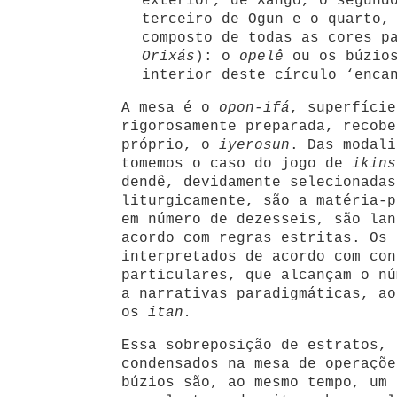
exterior, de Xangô, o segund
terceiro de Ogun e o quarto,
composto de todas as cores p
Orixás
): o
opelê
ou os búzios
interior deste círculo ‘enca
A mesa é o
opon-ifá
, superfície
rigorosamente preparada, recobe
próprio, o
iyerosun
. Das modali
tomemos o caso do jogo de
ikins
dendê, devidamente selecionadas
liturgicamente, são a matéria-p
em número de dezesseis, são lan
acordo com regras estritas. Os 
interpretados de acordo com con
particulares, que alcançam o nú
a narrativas paradigmáticas, ao
os
itan.
Essa sobreposição de estratos, 
condensados na mesa de operaçõe
búzios são, ao mesmo tempo, um 