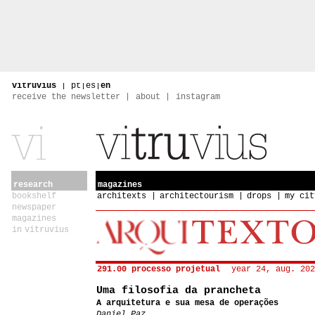
vitruvius
|
pt
|
es
|
en
receive the newsletter
about
instagram
research
magazines
bookshelf
architexts
architectourism
drops
my cit
newspaper
magazines
in vitruvius
291.00 processo projetual
year 24, aug. 202
Uma filosofia da prancheta
A arquitetura e sua mesa de operações
Daniel Paz