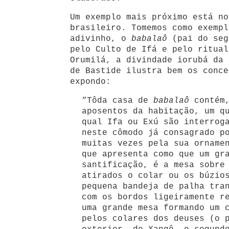
Um exemplo mais próximo está no
brasileiro. Tomemos como exempl
adivinho, o
babalaô
(pai do seg
pelo Culto de Ifá e pelo ritual
Orumilá, a divindade iorubá da 
de Bastide ilustra bem os conce
expondo:
“Tôda casa de
babalaô
contém,
aposentos da habitação, um q
qual Ifa ou Exú são interrog
neste cômodo já consagrado p
muitas vezes pela sua orname
que apresenta como que um gr
santificação, é a mesa sobre
atirados o colar ou os búzio
pequena bandeja de palha tra
com os bordos ligeiramente r
uma grande mesa formando um 
pelos colares dos deuses (o 