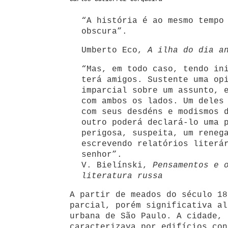
“A história é ao mesmo tempo
obscura”.
Umberto Eco,
A ilha do dia a
“Mas, em todo caso, tendo in
terá amigos. Sustente uma op
imparcial sobre um assunto, 
com ambos os lados. Um deles
com seus desdéns e modismos 
outro poderá declará-lo uma 
perigosa, suspeita, um reneg
escrevendo relatórios literá
senhor”.
V. Bielínski,
Pensamentos e 
literatura russa
A partir de meados do século 18
parcial, porém significativa al
urbana de São Paulo. A cidade, 
caracterizava por edifícios con