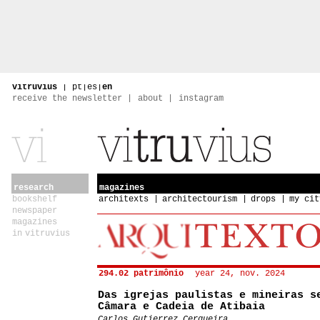
vitruvius
|
pt
|
es
|
en
receive the newsletter
about
instagram
research
magazines
bookshelf
architexts
architectourism
drops
my cit
newspaper
magazines
in vitruvius
294.02 patrimônio
year 24, nov. 2024
Das igrejas paulistas e mineiras s
Câmara e Cadeia de Atibaia
Carlos Gutierrez Cerqueira