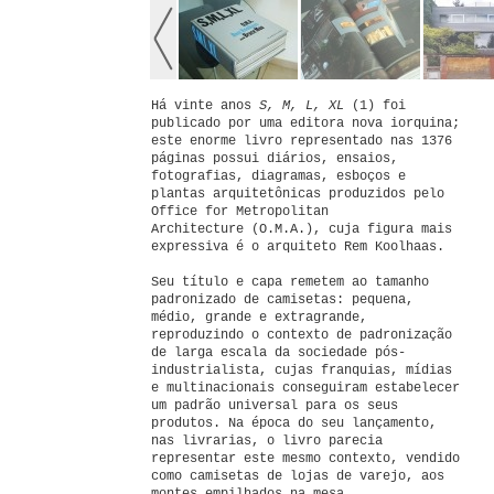
Há vinte anos
S, M, L, XL
(1) foi
publicado por uma editora nova iorquina;
este enorme livro representado nas 1376
páginas possui diários, ensaios,
fotografias, diagramas, esboços e
plantas arquitetônicas produzidos pelo
Office for Metropolitan
Architecture (O.M.A.), cuja figura mais
expressiva é o arquiteto Rem Koolhaas.
Seu título e capa remetem ao tamanho
padronizado de camisetas: pequena,
médio, grande e extragrande,
reproduzindo o contexto de padronização
de larga escala da sociedade pós-
industrialista, cujas franquias, mídias
e multinacionais conseguiram estabelecer
um padrão universal para os seus
produtos. Na época do seu lançamento,
nas livrarias, o livro parecia
representar este mesmo contexto, vendido
como camisetas de lojas de varejo, aos