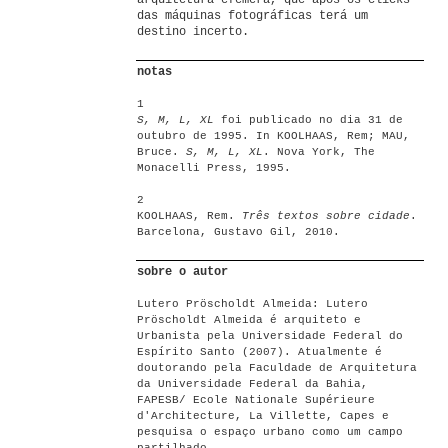
arquitetura efêmera, que após os clicks
das máquinas fotográficas terá um
destino incerto.
notas
1
S, M, L, XL
foi publicado no dia 31 de
outubro de 1995. In KOOLHAAS, Rem; MAU,
Bruce.
S, M, L, XL
. Nova York, The
Monacelli Press, 1995.
2
KOOLHAAS, Rem.
Três textos sobre cidade
.
Barcelona, Gustavo Gil, 2010.
sobre o autor
Lutero Pröscholdt Almeida: Lutero
Pröscholdt Almeida é arquiteto e
Urbanista pela Universidade Federal do
Espírito Santo (2007). Atualmente é
doutorando pela Faculdade de Arquitetura
da Universidade Federal da Bahia,
FAPESB/ Ecole Nationale Supérieure
d'Architecture, La Villette, Capes e
pesquisa o espaço urbano como um campo