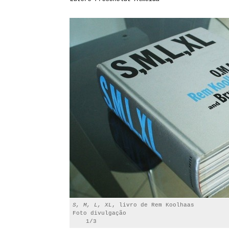
S, M, L, XL
, livro de Rem Koolhaas
Foto divulgação
1/3