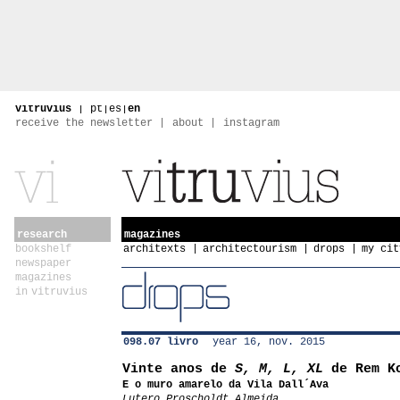
vitruvius
|
pt
|
es
|
en
receive the newsletter
about
instagram
research
magazines
bookshelf
architexts
architectourism
drops
my cit
newspaper
magazines
in vitruvius
098.07 livro
year 16, nov. 2015
Vinte anos de
S, M, L, XL
de Rem K
E o muro amarelo da Vila Dall´Ava
Lutero Proscholdt Almeida