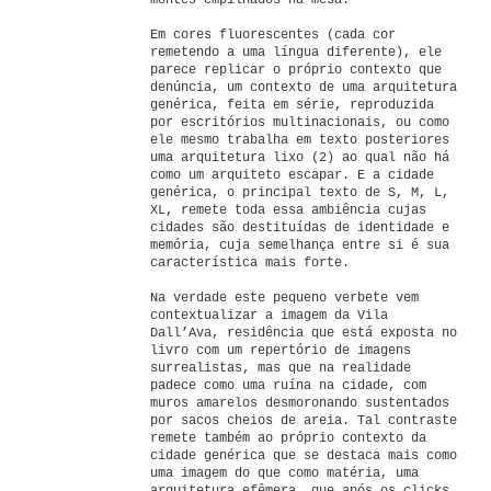
montes empilhados na mesa.
Em cores fluorescentes (cada cor
remetendo a uma língua diferente), ele
parece replicar o próprio contexto que
denúncia, um contexto de uma arquitetura
genérica, feita em série, reproduzida
por escritórios multinacionais, ou como
ele mesmo trabalha em texto posteriores
uma arquitetura lixo (2) ao qual não há
como um arquiteto escapar. E a cidade
genérica, o principal texto de S, M, L,
XL, remete toda essa ambiência cujas
cidades são destituídas de identidade e
memória, cuja semelhança entre si é sua
característica mais forte.
Na verdade este pequeno verbete vem
contextualizar a imagem da Vila
Dall’Ava, residência que está exposta no
livro com um repertório de imagens
surrealistas, mas que na realidade
padece como uma ruína na cidade, com
muros amarelos desmoronando sustentados
por sacos cheios de areia. Tal contraste
remete também ao próprio contexto da
cidade genérica que se destaca mais como
uma imagem do que como matéria, uma