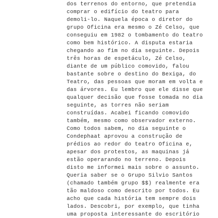
dos terrenos do entorno, que pretendia
comprar o edifício do teatro para
demoli-lo. Naquela época o diretor do
grupo Oficina era mesmo o Zé Celso, que
conseguiu em 1982 o tombamento do teatro
como bem histórico. A disputa estaria
chegando ao fim no dia seguinte. Depois
três horas de espetáculo, Zé Celso,
diante de um público comovido, falou
bastante sobre o destino do Bexiga, do
Teatro, das pessoas que moram em volta e
das árvores. Eu lembro que ele disse que
qualquer decisão que fosse tomada no dia
seguinte, as torres não seriam
construídas. Acabei ficando comovido
também, mesmo como observador externo.
Como todos sabem, no dia seguinte o
Condephaat aprovou a construção de
prédios ao redor do teatro Oficina e,
apesar dos protestos, as maquinas já
estão operarando no terreno. Depois
disto me informei mais sobre o assunto.
Queria saber se o Grupo Silvio Santos
(chamado também grupo $$) realmente era
tão maldoso como descrito por todos. Eu
acho que cada história tem sempre dois
lados. Descobri, por exemplo, que tinha
uma proposta interessante do escritório