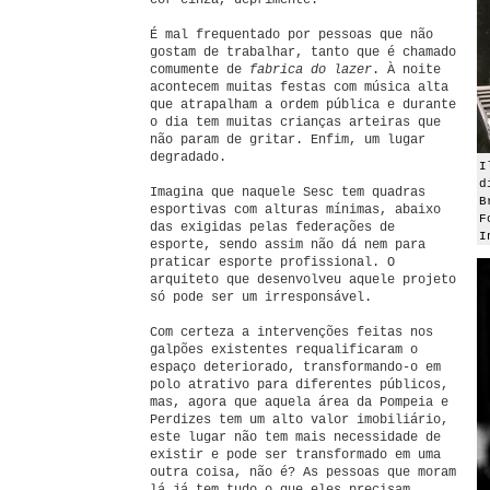
cor cinza, deprimente.
É mal frequentado por pessoas que não
gostam de trabalhar, tanto que é chamado
comumente de
fabrica do lazer
. À noite
acontecem muitas festas com música alta
que atrapalham a ordem pública e durante
o dia tem muitas crianças arteiras que
não param de gritar. Enfim, um lugar
degradado.
I
d
Imagina que naquele Sesc tem quadras
B
esportivas com alturas mínimas, abaixo
F
das exigidas pelas federações de
I
esporte, sendo assim não dá nem para
praticar esporte profissional. O
arquiteto que desenvolveu aquele projeto
só pode ser um irresponsável.
Com certeza a intervenções feitas nos
galpões existentes requalificaram o
espaço deteriorado, transformando-o em
polo atrativo para diferentes públicos,
mas, agora que aquela área da Pompeia e
Perdizes tem um alto valor imobiliário,
este lugar não tem mais necessidade de
existir e pode ser transformado em uma
outra coisa, não é? As pessoas que moram