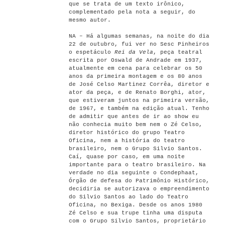
que se trata de um texto irônico,
complementado pela nota a seguir, do
mesmo autor.
NA – Há algumas semanas, na noite do dia
22 de outubro, fui ver no Sesc Pinheiros
o espetáculo
Rei da Vela
, peça teatral
escrita por Oswald de Andrade em 1937,
atualmente em cena para celebrar os 50
anos da primeira montagem e os 80 anos
de José Celso Martinez Corrêa, diretor e
ator da peça, e de Renato Borghi, ator,
que estiveram juntos na primeira versão,
de 1967, e também na edição atual. Tenho
de admitir que antes de ir ao show eu
não conhecia muito bem nem o Zé Celso,
diretor histórico do grupo Teatro
Oficina, nem a história do teatro
brasileiro, nem o Grupo Silvio Santos.
Caí, quase por caso, em uma noite
importante para o teatro brasileiro. Na
verdade no dia seguinte o Condephaat,
Órgão de defesa do Patrimônio Histórico,
decidiria se autorizava o empreendimento
do Silvio Santos ao lado do Teatro
Oficina, no Bexiga. Desde os anos 1980
Zé Celso e sua trupe tinha uma disputa
com o Grupo Silvio Santos, proprietário