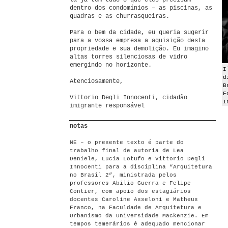
lá já tem tudo o que eles precisam
dentro dos condomínios – as piscinas, as
quadras e as churrasqueiras.
Para o bem da cidade, eu queria sugerir
para a vossa empresa a aquisição desta
propriedade e sua demolição. Eu imagino
altas torres silenciosas de vidro
emergindo no horizonte.
I
d
Atenciosamente,
B
F
Vittorio Degli Innocenti, cidadão
I
imigrante responsável
notas
NE – o presente texto é parte do
trabalho final de autoria de Lea
Deniele, Lucia Lotufo e Vittorio Degli
Innocenti para a disciplina “Arquitetura
no Brasil 2”, ministrada pelos
professores Abilio Guerra e Felipe
Contier, com apoio dos estagiários
docentes Caroline Asseloni e Matheus
Franco, na Faculdade de Arquitetura e
Urbanismo da Universidade Mackenzie. Em
tempos temerários é adequado mencionar