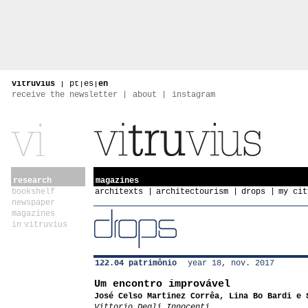
vitruvius
|
pt
|
es
|
en
receive the newsletter
about
instagram
research
magazines
bookshelf
architexts
architectourism
drops
my cit
newspaper
magazines
in vitruvius
122.04 patrimônio
year 18, nov. 2017
Um encontro improvável
José Celso Martinez Corrêa, Lina Bo Bardi e 
Vittorio Degli Innocenti