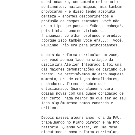
questionadora, certamente criou muitos
sentimentos, muitas mágoas, mas também
provocaram – e disso tenho absoluta
certeza – enormes descobrimentos e
profusão de campos semeados. Você não
era o tipo que passa a “mão na cabeça”,
pois tinha a enorme virtude da
franqueza, do olhar profundo e erudito
(porque isto também você era...). Você,
Paulinho, não era para principiantes.
Depois da reforma curricular em 2006,
ter você ao meu lado na criação da
disciplina Atelier Integrado 1 foi uma
das maiores demonstrações de carinho que
recebi. Se precisávamos de algo naquele
momento, era de colegas desafiadores,
sonhadores, firmes e sobretudo
entusiasmado. Quando alguém encara
coisas novas com uma quase obrigação de
dar certo, nada melhor do que ter ao seu
lado alguém mesmo tempo camarada e
crítico.
Depois passei alguns anos fora da FAU,
trabalhando no Plano Diretor e na Pro
reitoria. Quando voltei, em uma mesa
discutindo a nova reforma curricular,