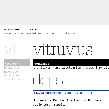
vitruvius
|
pt
|
es
|
en
receive the newsletter
about
instagram
research
magazines
bookshelf
architexts
architectourism
drops
my cit
newspaper
magazines
in vitruvius
133.03 homenagem
year 19, oct. 2018
Ao amigo Paulo Jardim de Moraes
Pablo César Benetti