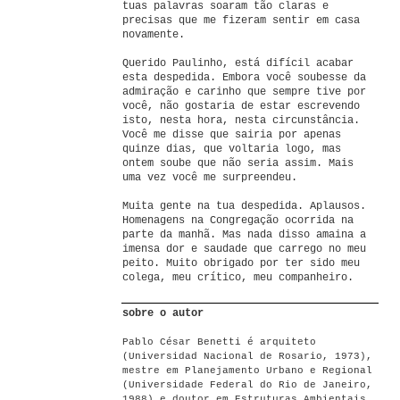
tuas palavras soaram tão claras e
precisas que me fizeram sentir em casa
novamente.
Querido Paulinho, está difícil acabar
esta despedida. Embora você soubesse da
admiração e carinho que sempre tive por
você, não gostaria de estar escrevendo
isto, nesta hora, nesta circunstância.
Você me disse que sairia por apenas
quinze dias, que voltaria logo, mas
ontem soube que não seria assim. Mais
uma vez você me surpreendeu.
Muita gente na tua despedida. Aplausos.
Homenagens na Congregação ocorrida na
parte da manhã. Mas nada disso amaina a
imensa dor e saudade que carrego no meu
peito. Muito obrigado por ter sido meu
colega, meu crítico, meu companheiro.
sobre o autor
Pablo César Benetti é arquiteto
(Universidad Nacional de Rosario, 1973),
mestre em Planejamento Urbano e Regional
(Universidade Federal do Rio de Janeiro,
1988) e doutor em Estruturas Ambientais