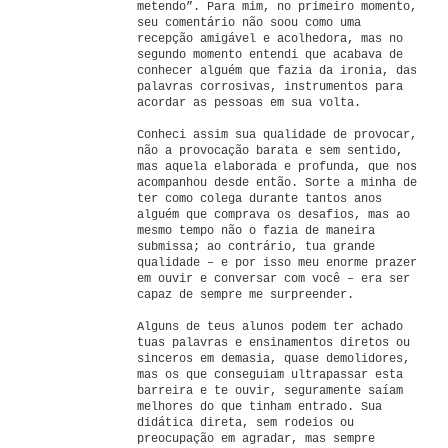
metendo”. Para mim, no primeiro momento,
seu comentário não soou como uma
recepção amigável e acolhedora, mas no
segundo momento entendi que acabava de
conhecer alguém que fazia da ironia, das
palavras corrosivas, instrumentos para
acordar as pessoas em sua volta.
Conheci assim sua qualidade de provocar,
não a provocação barata e sem sentido,
mas aquela elaborada e profunda, que nos
acompanhou desde então. Sorte a minha de
ter como colega durante tantos anos
alguém que comprava os desafios, mas ao
mesmo tempo não o fazia de maneira
submissa; ao contrário, tua grande
qualidade – e por isso meu enorme prazer
em ouvir e conversar com você – era ser
capaz de sempre me surpreender.
Alguns de teus alunos podem ter achado
tuas palavras e ensinamentos diretos ou
sinceros em demasia, quase demolidores,
mas os que conseguiam ultrapassar esta
barreira e te ouvir, seguramente saíam
melhores do que tinham entrado. Sua
didática direta, sem rodeios ou
preocupação em agradar, mas sempre