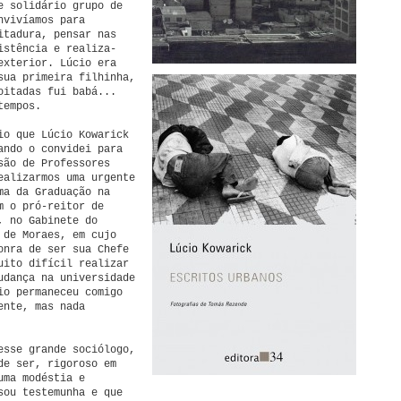
e solidário grupo de
nvivíamos para
itadura, pensar nas
istência e realiza-
exterior. Lúcio era
sua primeira filhinha,
oitadas fui babá...
tempos.
io que Lúcio Kowarick
ando o convidei para
são de Professores
ealizarmos uma urgente
ma da Graduação na
m o pró-reitor de
, no Gabinete do
 de Moraes, em cujo
onra de ser sua Chefe
uito difícil realizar
udança na universidade
io permaneceu comigo
ente, mas nada
esse grande sociólogo,
de ser, rigoroso em
uma modéstia e
sou testemunha e que