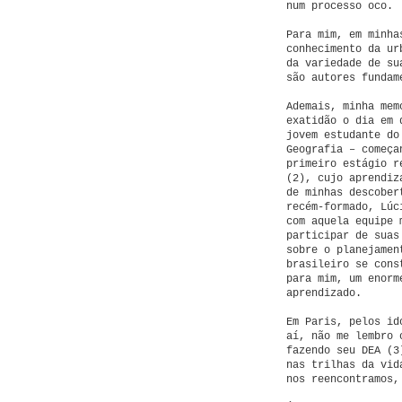
num processo oco.
Para mim, em minha
conhecimento da ur
da variedade de su
são autores fundam
Ademais, minha mem
exatidão o dia em 
jovem estudante do
Geografia – começa
primeiro estágio r
(2), cujo aprendiz
de minhas descober
recém-formado, Lúc
com aquela equipe 
participar de suas
sobre o planejamen
brasileiro se cons
para mim, um enorm
aprendizado.
Em Paris, pelos id
aí, não me lembro 
fazendo seu DEA (3
nas trilhas da vid
nos reencontramos,