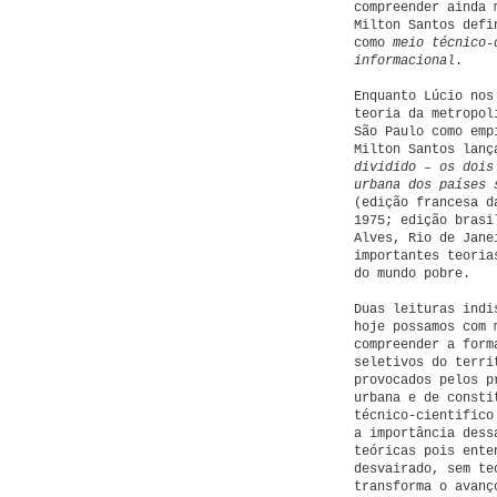
compreender ainda 
Milton Santos defi
como
meio técnico-
informacional
.
Enquanto Lúcio nos
teoria da metropol
São Paulo como emp
Milton Santos lan
dividido – os dois
urbana dos países 
(edição francesa d
1975; edição brasi
Alves, Rio de Jane
importantes teoria
do mundo pobre.
Duas leituras indi
hoje possamos com 
compreender a form
seletivos do terri
provocados pelos p
urbana e de consti
técnico-cientifico
a importância dess
teóricas pois ente
desvairado, sem te
transforma o avanç