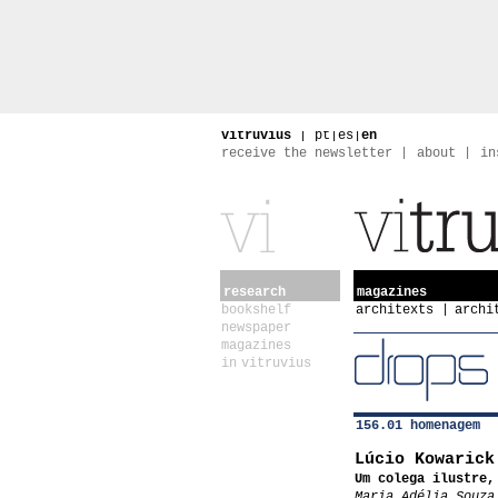
vitruvius
|
pt
|
es
|
en
receive the newsletter
about
in
research
magazines
bookshelf
architexts
archi
newspaper
magazines
in vitruvius
156.01 homenagem
Lúcio Kowarick
Um colega ilustre,
Maria Adélia Souza