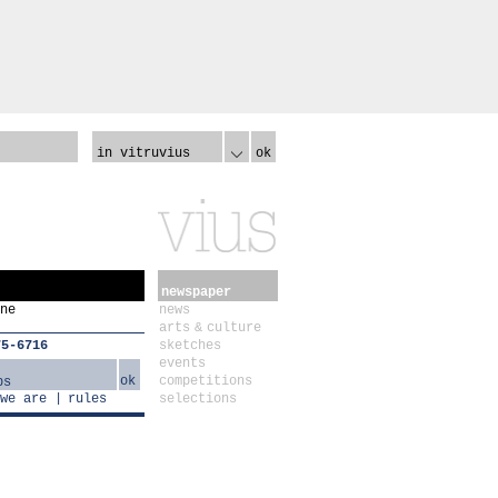
in vitruvius
ok
newspaper
ne
news
arts & culture
75-6716
sketches
events
ok
competitions
we are
rules
selections