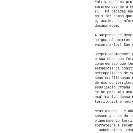
Entristeceu-me pro
surpreendeu-me a m
(1). Há décadas nã
pois faz tempo que
e, assim, as infor
desaparecem.
A surpresa se deve
amigos não morrem!
encontrá-los! São 
Sempre acompanhei 
e sua obra que for
compreensão que te
estudiosa da const
metropolitano de S
seus conflituosos 
de uso do territó
espoliação urbana
exibe para mim uma
explicativa dessa 
territorial e metr
Meus alunos – e nã
sessenta anos de t
planejamento terri
sorrateira e recen
– sabem disso. Ess