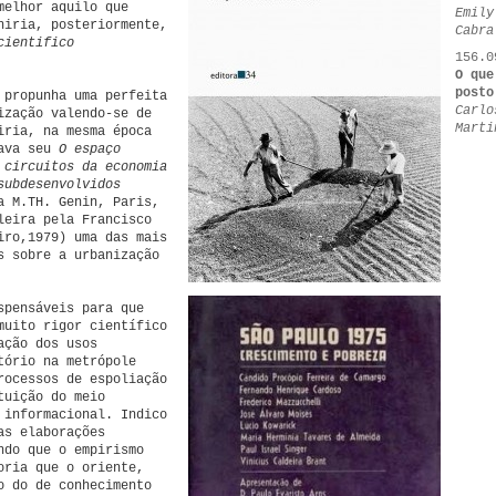
melhor aquilo que
Emily
niria, posteriormente,
Cabra
cientifico
156.0
O que
posto
 propunha uma perfeita
Carlo
ização valendo-se de
Marti
iria, na mesma época
çava seu
O espaço
 circuitos da economia
subdesenvolvidos
a M.TH. Genin, Paris,
leira pela Francisco
iro,1979) uma das mais
s sobre a urbanização
spensáveis para que
muito rigor científico
ação dos usos
tório na metrópole
rocessos de espoliação
tuição do meio
 informacional. Indico
as elaborações
ndo que o empirismo
oria que o oriente,
o do de conhecimento