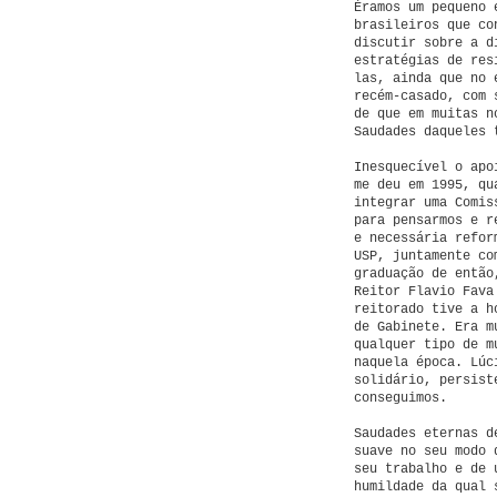
Éramos um pequeno 
brasileiros que co
discutir sobre a d
estratégias de res
las, ainda que no 
recém-casado, com 
de que em muitas n
Saudades daqueles 
Inesquecível o apo
me deu em 1995, qu
integrar uma Comis
para pensarmos e r
e necessária refor
USP, juntamente co
graduação de então
Reitor Flavio Fava
reitorado tive a h
de Gabinete. Era m
qualquer tipo de m
naquela época. Lúc
solidário, persist
conseguimos.
Saudades eternas d
suave no seu modo 
seu trabalho e de 
humildade da qual 