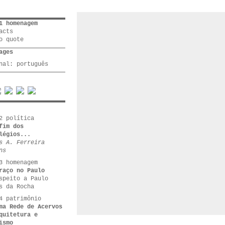
1 homenagem
acts
o quote
ages
inal:
português
2 política
fim dos
légios...
s A. Ferreira
ns
3 homenagem
raço no Paulo
speito a Paulo
s da Rocha
4 patrimônio
ma Rede de Acervos
quitetura e
ismo