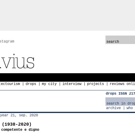
stagram
tectourism
drops
my city
interview
projects
reviews onli
drops ISSN 21
archive
who 
year 21, sep. 2020
 (1938-2020)
 competente e digno