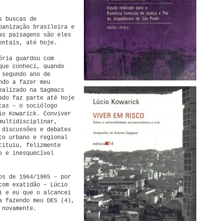
s buscas de
banização brasileira e
as paisagens são eles
entais, até hoje.
ória guardou com
que conheci, quando
 segundo ano de
ndo a fazer meu
ealizado na Sagmacs
ado faz parte até hoje
tas – o sociólogo
io Kowarick. Conviver
multidisciplinar,
 discussões e debates
to urbano e regional
tituiu, felizmente
e e inesquecível
os de 1964/1965 – por
com exatidão – Lúcio
) e eu que o alcancei
a fazendo meu DES (4),
 novamente.