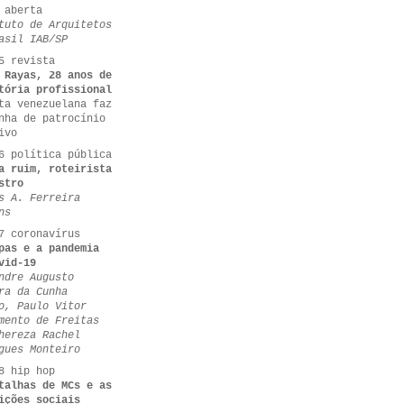
 aberta
tuto de Arquitetos
asil IAB/SP
5 revista
 Rayas, 28 anos de
tória profissional
ta venezuelana faz
nha de patrocínio
ivo
6 política pública
a ruim, roteirista
stro
s A. Ferreira
ns
7 coronavírus
pas e a pandemia
vid-19
ndre Augusto
ra da Cunha
o, Paulo Vitor
mento de Freitas
hereza Rachel
gues Monteiro
8 hip hop
talhas de MCs e as
ições sociais