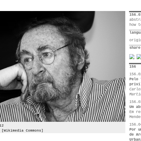
156.0
abstr
how t
langu
orig
share
156
156.0
Pelo 
privi
Carlo
Marti
156.0
Um ab
Em re
Mende
156.0
12
Por u
 [Wikimedia Commons]
de Ar
Urban