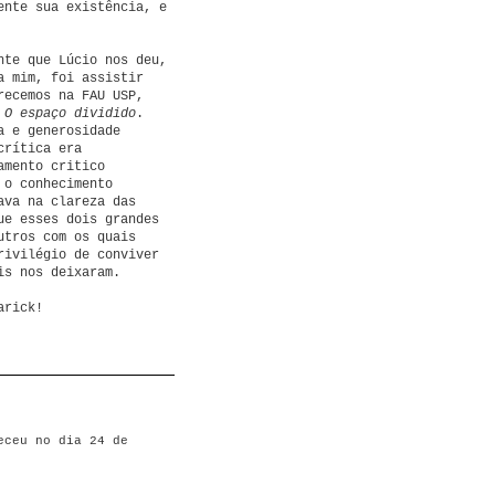
ente sua existência, e
nte que Lúcio nos deu,
a mim, foi assistir
recemos na FAU USP,
o
O espaço dividido
.
a e generosidade
crítica era
amento critico
 o conhecimento
ava na clareza das
ue esses dois grandes
utros com os quais
rivilégio de conviver
is nos deixaram.
arick!
eceu no dia 24 de