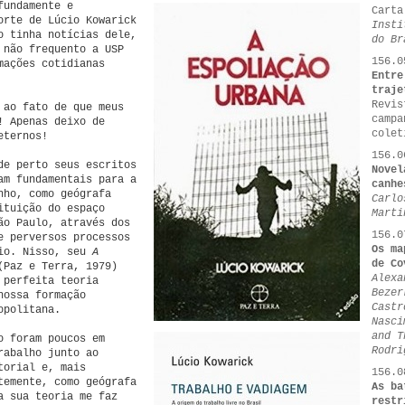
fundamente e
Carta
orte de Lúcio Kowarick
Insti
o tinha notícias dele,
do Br
 não frequento a USP
156.0
mações cotidianas
Entre
traje
Revis
 ao fato de que meus
campa
! Apenas deixo de
colet
eternos!
156.0
de perto seus escritos
Novel
am fundamentais para a
canhe
nho, como geógrafa
Carlo
ituição do espaço
Marti
ão Paulo, através dos
156.0
e perversos processos
Os ma
rio. Nisso, seu
A
de Co
(Paz e Terra, 1979)
Alexa
 perfeita teoria
Bezer
nossa formação
Castr
opolitana.
Nasci
and T
o foram poucos em
Rodri
rabalho junto ao
torial e, mais
156.0
temente, como geógrafa
As ba
a sua teoria me faz
restr