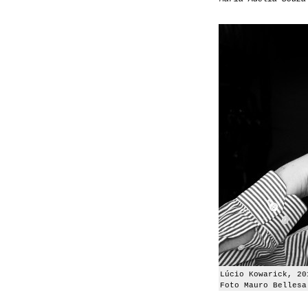
Lúcio Kowarick, 20
Foto Mauro Bellesa