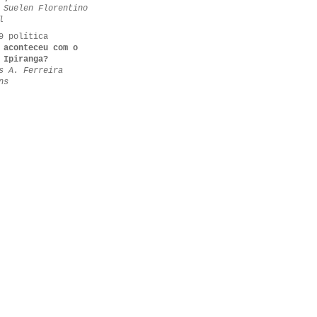
 Suelen Florentino
l
9 política
 aconteceu com o
 Ipiranga?
s A. Ferreira
ns