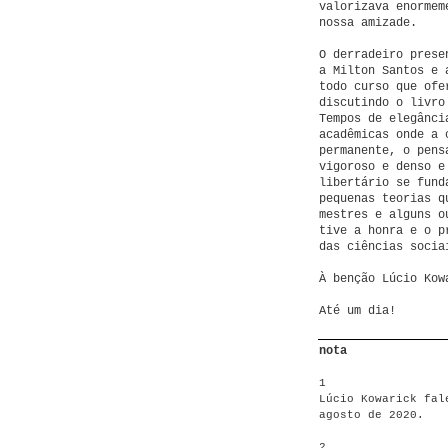
valorizava enormem
nossa amizade.
O derradeiro prese
a Milton Santos e 
todo curso que ofe
discutindo o livr
Tempos de elegânci
acadêmicas onde a 
permanente, o pens
vigoroso e denso e
libertário se fund
pequenas teorias q
mestres e alguns o
tive a honra e o p
das ciências socia
À benção Lúcio Kow
Até um dia!
nota
1
Lúcio Kowarick fal
agosto de 2020.
2