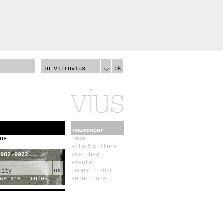
in vitruvius
ok
newspaper
ne
news
arts & culture
1982-9922
sketches
events
ok
competitions
we are
rules
selections