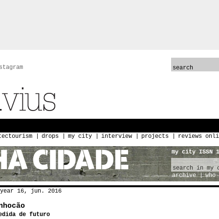
stagram
tectourism
drops
my city
interview
projects
reviews onli
my city ISSN 
archive
who 
year 16, jun. 2016
nhocão
edida de futuro