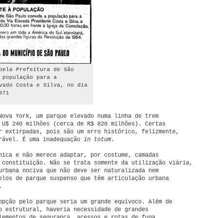
pela Prefeitura de São
 população para a
vado Costa e Silva, no dia
971
Nova York, um parque elevado numa linha de trem
 U$ 240 milhões (cerca de R$ 820 milhões). Certas
r extirpadas, pois são um erro histórico, felizmente,
rável. É uma inadequação
in totum
.
nica e não merece adaptar, por costume, camadas
 constituição. Não se trata somente da utilização viária,
urbana nociva que não deve ser naturalizada nem
elos de parque suspenso que têm articulação urbana
.
opção pelo parque seria um grande equívoco. Além de
o estrutural, haveria necessidade de grandes
lementos de segurança, acessos e rotas de fuga,