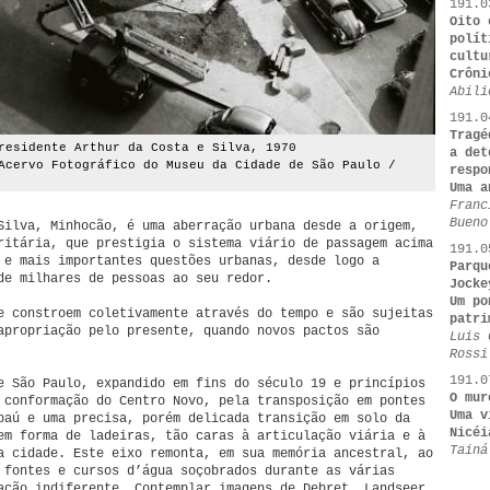
191.0
Oito 
polít
cultu
Crôni
Abili
191.0
Tragé
residente Arthur da Costa e Silva, 1970
a det
Acervo Fotográfico do Museu da Cidade de São Paulo /
respo
Uma a
Franc
Bueno
Silva, Minhocão, é uma aberração urbana desde a origem,
ritária, que prestigia o sistema viário de passagem acima
191.0
 e mais importantes questões urbanas, desde logo a
Parqu
de milhares de pessoas ao seu redor.
Jocke
Um po
e constroem coletivamente através do tempo e são sujeitas
patri
apropriação pelo presente, quando novos pactos são
Luis 
Rossi
191.0
e São Paulo, expandido em fins do século 19 e princípios
O mur
 conformação do Centro Novo, pela transposição em pontes
Uma v
baú e uma precisa, porém delicada transição em solo da
Nicéi
em forma de ladeiras, tão caras à articulação viária e à
Tainá
a cidade. Este eixo remonta, em sua memória ancestral, ao
 fontes e cursos d’água soçobrados durante as várias
ação indiferente. Contemplar imagens de Debret, Landseer