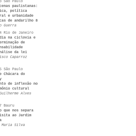
3 São Paulo
cenas paulistanas:
ica, política
ral e urbanidade
cas de andarilho 8
o Guerra
4 Rio de Janeiro
dia na ciclovia e
erminação de
nsabilidade
nálise da lei
isco Caparroz
5 São Paulo
e Chácara do
y
nto de inflexão no
mônio cultural
Guilherme Alves
7 Bauru
o que nos separa
isita ao Jardim
a
 Maria Silva