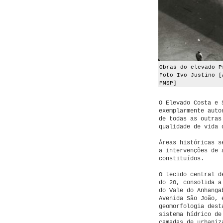
Obras do elevado P
Foto Ivo Justino [
PMSP]
O Elevado Costa e 
exemplarmente auto
de todas as outras
qualidade de vida 
Áreas históricas s
a intervenções de 
constituídos.
O tecido central d
do 20, consolida a
do Vale do Anhanga
Avenida São João, 
geomorfologia dest
sistema hídrico de
camadas de urbaniz