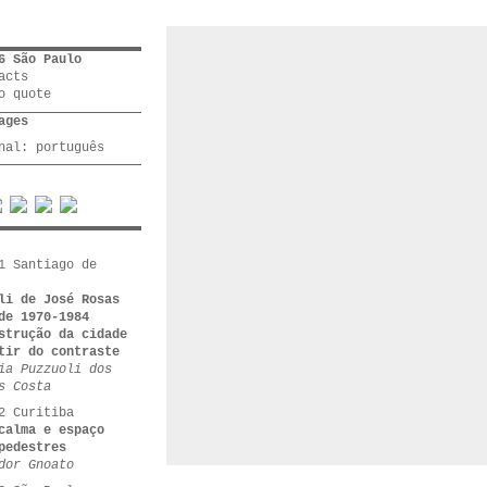
6 São Paulo
acts
o quote
ages
inal:
português
1 Santiago de
li de José Rosas
de 1970-1984
strução da cidade
tir do contraste
ia Puzzuoli dos
s Costa
2 Curitiba
calma e espaço
pedestres
dor Gnoato