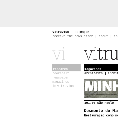
vitruvius
|
pt
|
es
|
en
receive the newsletter
about
in
research
magazines
bookshelf
architexts
archi
newspaper
magazines
in vitruvius
191.06 São Paulo
Desmonte do Mi
Restauração como m