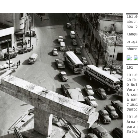
191.0
abstr
how t
langu
orig
share
191
191.0
Chile
O Nol
Vera 
A con
a par
Claud
Santo
191.0
Área 
para 
Salva