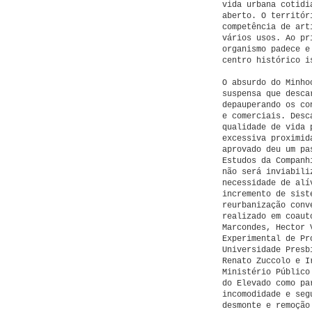
vida urbana cotidi
aberto. O territór
competência de art
vários usos. Ao pr
organismo padece e
centro histórico i
O absurdo do Minho
suspensa que desca
depauperando os co
e comerciais. Desc
qualidade de vida 
excessiva proximid
aprovado deu um pa
Estudos da Companh
não será inviabili
necessidade de alí
incremento de sist
reurbanização conv
realizado em coaut
Marcondes, Hector 
Experimental de Pr
Universidade Presb
Renato Zuccolo e I
Ministério Público
do Elevado como pa
incomodidade e seg
desmonte e remoção