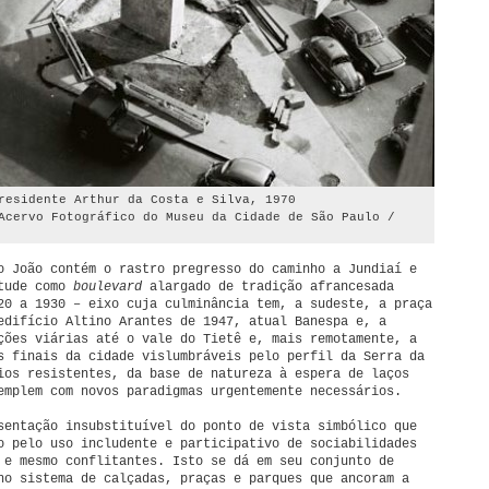
residente Arthur da Costa e Silva, 1970
Acervo Fotográfico do Museu da Cidade de São Paulo /
o João contém o rastro pregresso do caminho a Jundiaí e
etude como
boulevard
alargado de tradição afrancesada
20 a 1930 – eixo cuja culminância tem, a sudeste, a praça
edifício Altino Arantes de 1947, atual Banespa e, a
ções viárias até o vale do Tietê e, mais remotamente, a
s finais da cidade vislumbráveis pelo perfil da Serra da
ios resistentes, da base de natureza à espera de laços
emplem com novos paradigmas urgentemente necessários.
sentação insubstituível do ponto de vista simbólico que
o pelo uso includente e participativo de sociabilidades
 e mesmo conflitantes. Isto se dá em seu conjunto de
no sistema de calçadas, praças e parques que ancoram a