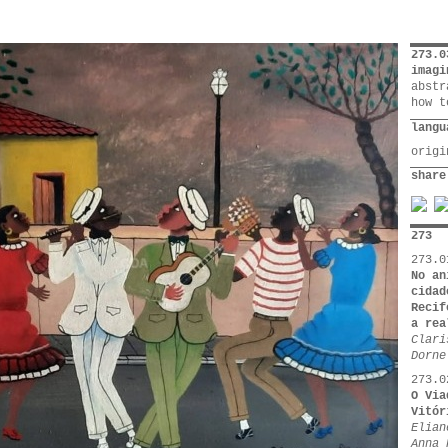
273.0
imagi
abstr
how t
langu
orig
share
273
273.0
No an
cidad
Recif
a rea
Clari
Dorne
273.0
O Via
Vitór
Elian
Anna 