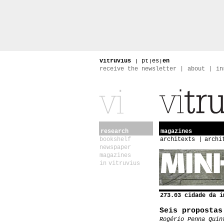
vitruvius
|
pt
|
es
|
en
receive the newsletter
about
in
research
magazines
bookshelf
architexts
archi
newspaper
magazines
in vitruvius
273.03 cidade da i
Seis propostas
Rogério Penna Quin