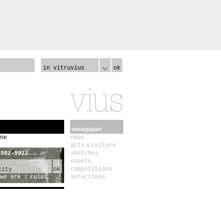
in vitruvius
ok
newspaper
ne
news
arts & culture
1982-9922
sketches
events
ok
competitions
we are
rules
selections