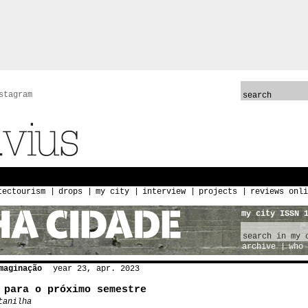
stagram
tectourism
drops
my city
interview
projects
reviews onli
my city ISSN 
archive
who 
maginação
year 23, apr. 2023
 para o próximo semestre
tanilha