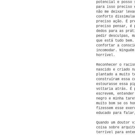
potencial e posso 
para isso preciso 
não me deixar leva
conforto dissimula
preciso ação. É pr
preciso pensar, é 
dedos para as prát
pedir desculpas, m
que está tudo bem.
confortar a consci
incomodar. Ninguém
horrível.
Reconhecer o racis
nascido e criado n
plantado a muito t
construíram essa c
estourasse essa pi
voltaria atrás. É 
escrevem, entender
negro e minha tare
muito bom se os ho
fizessem esse exer
educado para falar
Quando um doutor v
coisa sobre arquit
terrível para ente