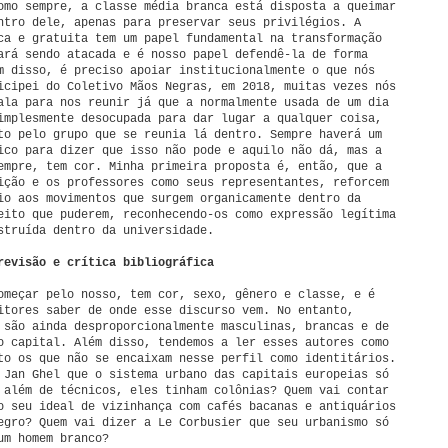
omo sempre, a classe média branca está disposta a queimar
ntro dele, apenas para preservar seus privilégios. A
ca e gratuita tem um papel fundamental na transformação
ará sendo atacada e é nosso papel defendê-la de forma
m disso, é preciso apoiar institucionalmente o que nós
icipei do Coletivo Mãos Negras, em 2018, muitas vezes nós
ala para nos reunir já que a normalmente usada de um dia
implesmente desocupada para dar lugar a qualquer coisa,
to pelo grupo que se reunia lá dentro. Sempre haverá um
ico para dizer que isso não pode e aquilo não dá, mas a
empre, tem cor. Minha primeira proposta é, então, que a
ição e os professores como seus representantes, reforcem
io aos movimentos que surgem organicamente dentro da
eito que puderem, reconhecendo-os como expressão legítima
struída dentro da universidade.
revisão e crítica bibliográfica
omeçar pelo nosso, tem cor, sexo, gênero e classe, e é
itores saber de onde esse discurso vem. No entanto,
 são ainda desproporcionalmente masculinas, brancas e de
o capital. Além disso, tendemos a ler esses autores como
to os que não se encaixam nesse perfil como identitários.
 Jan Ghel que o sistema urbano das capitais europeias só
 além de técnicos, eles tinham colônias? Quem vai contar
o seu ideal de vizinhança com cafés bacanas e antiquários
egro? Quem vai dizer a Le Corbusier que seu urbanismo só
um homem branco?