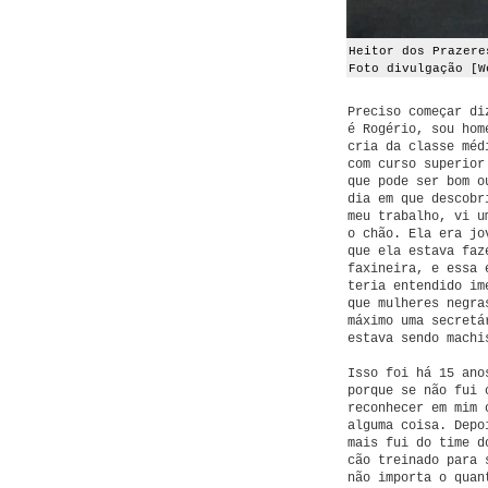
Heitor dos Prazer
Foto divulgação [W
Preciso começar di
é Rogério, sou hom
cria da classe méd
com curso superior
que pode ser bom o
dia em que descobr
meu trabalho, vi u
o chão. Ela era jo
que ela estava faz
faxineira, e essa 
teria entendido im
que mulheres negra
máximo uma secretá
estava sendo machi
Isso foi há 15 ano
porque se não fui 
reconhecer em mim 
alguma coisa. Depo
mais fui do time d
cão treinado para 
não importa o quan