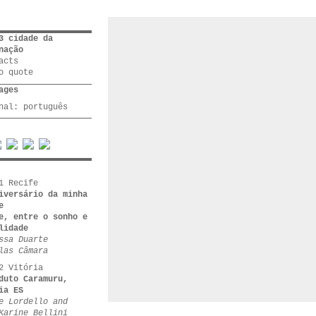
3 cidade da
nação
acts
o quote
ages
inal:
português
1 Recife
iversário da minha
e
e, entre o sonho e
lidade
ssa Duarte
las Câmara
2 Vitória
duto Caramuru,
ia ES
e Lordello and
Karine Bellini