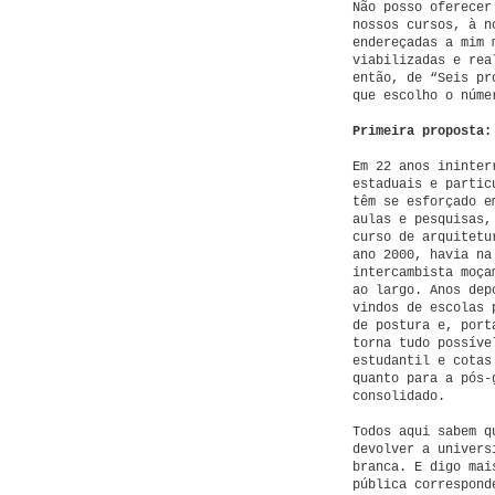
Não posso oferecer
nossos cursos, à n
endereçadas a mim 
viabilizadas e rea
então, de “Seis pr
que escolho o núme
Primeira proposta:
Em 22 anos ininter
estaduais e partic
têm se esforçado e
aulas e pesquisas,
curso de arquitetu
ano 2000, havia na
intercambista moça
ao largo. Anos dep
vindos de escolas 
de postura e, port
torna tudo possíve
estudantil e cotas
quanto para a pós-
consolidado.
Todos aqui sabem q
devolver a univers
branca. E digo mai
pública correspond