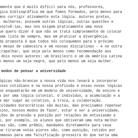
amente que é muito difícil para nós, professores,
gica bibliográfica em que fomos formados, pelo menos para
mos corrigir ativamente esta lógica. Autores pretes,
, mulheres, possuem outras lógicas, outras questões e
esolvê-las, mas nos exigem praticamente uma nova
ue quero dizer é que não se trata simplesmente de colocar
sma lista de sempre, mas em praticar a divergência.
da proposta é que todos nós coloquemos para o próximo
s mesas de cabeceira e em nossas disciplinas – e se outra
trapalhar, que seja pelo menos como recomendação aos
 dois novos autores: um brasileiro e um da América Latina
o menos um seja negre, que pelo menos um seja mulher.
 modos de pensar a universidade
ógicas não-brancas a nossa vida nos levará a incorporar
osso cotidiano e na nossa profissão e essas novas lógicas
se enquadrarão em um modelo de universidade, de ensino e
s por uma lógica colonial. O indivíduo, a acumulação e a
m dar lugar ao coletivo, a troca, a colaboração.
culdades burocráticas são muitas, mas precisamos repensar
sino, nossos modos de fazer, estar e ser a universidade,
ções de pressão e punição por relações de entusiasmo e
o, por exemplo, os alunos que obtiveram uma nota melhor
nas são, como prêmio, mandados diretamente para casa
ue tiraram notas piores são, como punição, retidos por
emanas para uma falsificação grosseira do que seria uma