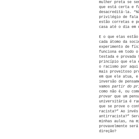
mulher preta se se
que está certa e f
desacreditá-la. “N
privilégio de fala
estão corretas e p
casa até o dia em 
E o que elas estão
cada átomo da soci
experimento de fís
funciona em todo o
testada e provada 
princípio que ela 
o racismo por aqui
mais proveitoso pr
em que ele atua, e
inversão de pensam
vamos
partir do pr
como não é, ou com
provar
que um pensa
universitária é ra
que se prove o con
racista?” Ao invés
antirracista?” Ser
minhas aulas, na m
provavelmente será
direção?