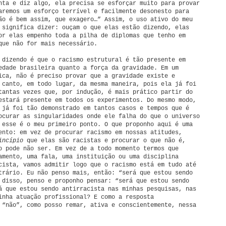
nta e diz algo, ela precisa se esforçar muito para provar
aremos um esforço terrível e facilmente desonesto para
ão é bem assim, que exagero…” Assim, o uso ativo do meu
 significa dizer: ouçam o que elas estão dizendo, elas
or elas empenho toda a pilha de diplomas que tenho em
que não for mais necessário.
 dizendo é que o racismo estrutural é tão presente em
edade brasileira quanto a força da gravidade. Em um
ica, não é preciso provar que a gravidade existe e
 canto, em todo lugar, da mesma maneira, pois ela já foi
tantas vezes que, por indução, é mais prático partir do
estará presente em todos os experimentos. Do mesmo modo,
 já foi tão demonstrado em tantos casos e tempos que é
ocurar as singularidades onde ele falha do que o universo
 esse é o meu primeiro ponto. O que proponho aqui é uma
ento: em vez de procurar racismo em nossas atitudes,
incípio
que elas são racistas e procurar o que não é,
o pode não ser. Em vez de a todo momento termos que
mento, uma fala, uma instituição ou uma disciplina
cista, vamos admitir logo que o racismo está em tudo até
trário. Eu não penso mais, então: “será que estou sendo
 disso, penso e proponho pensar: “será que estou sendo
á que estou sendo antirracista nas minhas pesquisas, nas
inha atuação profissional? E como a resposta
 “não”, como posso remar, ativa e conscientemente, nessa