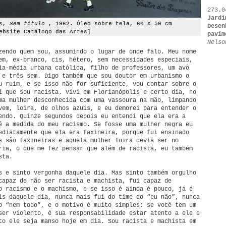
273.0
Jardi
es,
Sem título
, 1962. Óleo sobre tela, 60 X 50 cm
Desen
ebsite Catálogo das Artes]
pavim
Nelso
zendo quem sou, assumindo o lugar de onde falo. Meu nome
em, ex-branco, cis, hétero, sem necessidades especiais,
ia-média urbana católica, filho de professores, um avô
 e três sem. Digo também que sou doutor em urbanismo o
u ruim, e se isso não for suficiente, vou contar sobre o
i que sou racista. Vivi em Florianópolis e certo dia, no
ma mulher desconhecida com uma vassoura na mão, limpando
vem, loira, de olhos azuis, e eu demorei para entender o
endo. Quinze segundos depois eu entendi que ela era a
é a medida do meu racismo. Se fosse uma mulher negra eu
ediatamente que ela era faxineira, porque fui ensinado
s são faxineiras e aquela mulher loira devia ser no
ria, o que me fez pensar que além de racista, eu também
sta.
s e sinto vergonha daquele dia. Mas sinto também orgulho
capaz de não ser racista e machista, fui capaz de
o racismo e o machismo, e se isso é ainda é pouco, já é
is daquele dia, nunca mais fui do time do “eu não”, nunca
o “nem todo”, e o motivo é muito simples: se você tem um
ser violento, é sua responsabilidade estar atento a ele e
to ele seja manso hoje em dia. Sou racista e machista em