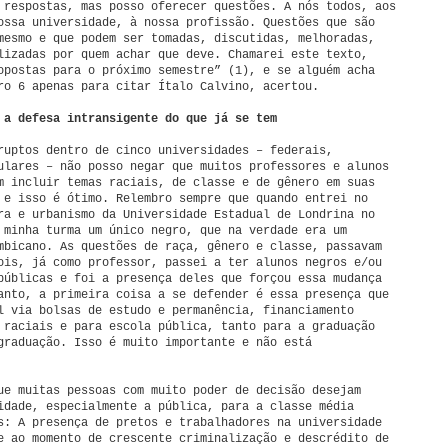
 respostas, mas posso oferecer questões. A nós todos, aos
ossa universidade, à nossa profissão. Questões que são
mesmo e que podem ser tomadas, discutidas, melhoradas,
lizadas por quem achar que deve. Chamarei este texto,
opostas para o próximo semestre” (1), e se alguém acha
ro 6 apenas para citar Ítalo Calvino, acertou.
 a defesa intransigente do que já se tem
ruptos dentro de cinco universidades – federais,
ulares – não posso negar que muitos professores e alunos
m incluir temas raciais, de classe e de gênero em suas
 e isso é ótimo. Relembro sempre que quando entrei no
ra e urbanismo da Universidade Estadual de Londrina no
 minha turma um único negro, que na verdade era um
mbicano. As questões de raça, gênero e classe, passavam
ois, já como professor, passei a ter alunos negros e/ou
públicas e foi a presença deles que forçou essa mudança
anto, a primeira coisa a se defender é essa presença que
l via bolsas de estudo e permanência, financiamento
 raciais e para escola pública, tanto para a graduação
graduação. Isso é muito importante e não está
ue muitas pessoas com muito poder de decisão desejam
idade, especialmente a pública, para a classe média
s: A presença de pretos e trabalhadores na universidade
e ao momento de crescente criminalização e descrédito de