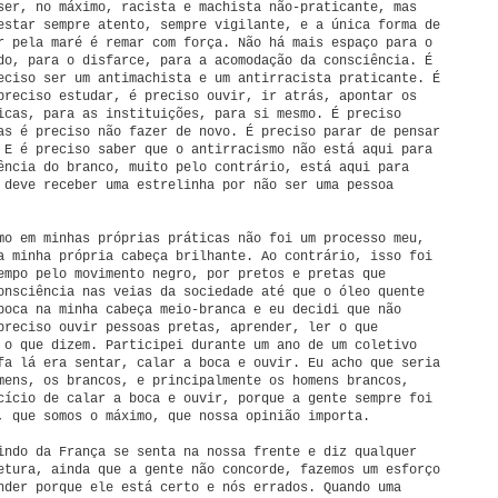
ser, no máximo, racista e machista não-praticante, mas
estar sempre atento, sempre vigilante, e a única forma de
r pela maré é remar com força. Não há mais espaço para o
do, para o disfarce, para a acomodação da consciência. É
eciso ser um antimachista e um antirracista praticante. É
preciso estudar, é preciso ouvir, ir atrás, apontar os
icas, para as instituições, para si mesmo. É preciso
as é preciso não fazer de novo. É preciso parar de pensar
 E é preciso saber que o antirracismo não está aqui para
ência do branco, muito pelo contrário, está aqui para
 deve receber uma estrelinha por não ser uma pessoa
mo em minhas próprias práticas não foi um processo meu,
a minha própria cabeça brilhante. Ao contrário, isso foi
empo pelo movimento negro, por pretos e pretas que
onsciência nas veias da sociedade até que o óleo quente
poca na minha cabeça meio-branca e eu decidi que não
preciso ouvir pessoas pretas, aprender, ler o que
 o que dizem. Participei durante um ano de um coletivo
fa lá era sentar, calar a boca e ouvir. Eu acho que seria
mens, os brancos, e principalmente os homens brancos,
cício de calar a boca e ouvir, porque a gente sempre foi
, que somos o máximo, que nossa opinião importa.
indo da França se senta na nossa frente e diz qualquer
etura, ainda que a gente não concorde, fazemos um esforço
nder porque ele está certo e nós errados. Quando uma