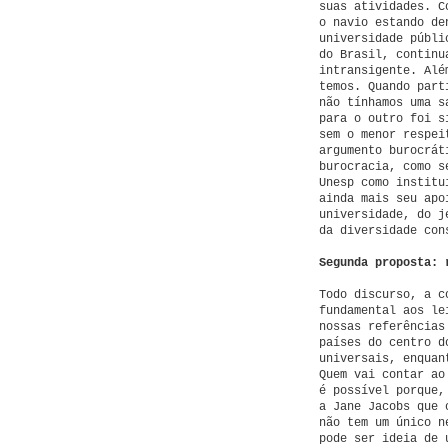
suas atividades. C
o navio estando de
universidade públi
do Brasil, continu
intransigente. Alé
temos. Quando part
não tínhamos uma s
para o outro foi s
sem o menor respei
argumento burocrát
burocracia, como s
Unesp como institu
ainda mais seu apo
universidade, do j
da diversidade con
Segunda proposta: 
Todo discurso, a c
fundamental aos le
nossas referências
países do centro d
universais, enquan
Quem vai contar ao
é possível porque,
a Jane Jacobs que 
não tem um único n
pode ser ideia de 