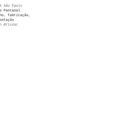
4 São Paulo
m Pantanal
ho, fabricação,
entação
n Brissac