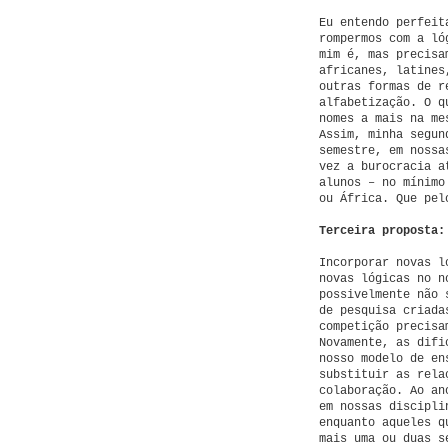
Eu entendo perfeit
rompermos com a ló
mim é, mas precisa
africanes, latines
outras formas de r
alfabetização. O q
nomes a mais na me
Assim, minha segun
semestre, em nossa
vez a burocracia a
alunos – no mínimo
ou África. Que pel
Terceira proposta:
Incorporar novas l
novas lógicas no n
possivelmente não 
de pesquisa criada
competição precisa
Novamente, as difi
nosso modelo de en
substituir as rela
colaboração. Ao an
em nossas discipli
enquanto aqueles q
mais uma ou duas s