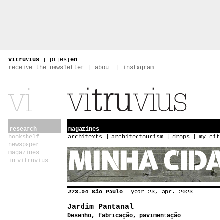
vitruvius
|
pt
|
es
|
en
receive the newsletter
about
instagram
research
magazines
bookshelf
architexts
architectourism
drops
my cit
newspaper
magazines
in vitruvius
273.04 São Paulo
year 23, apr. 2023
Jardim Pantanal
Desenho, fabricação, pavimentação