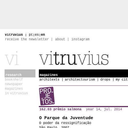
vitruvius
|
pt
|
es
|
en
receive the newsletter
about
instagram
research
magazines
bookshelf
architexts
architectourism
drops
my cit
newspaper
magazines
in vitruvius
162.03 prêmio salmona
year 14, jul. 2014
O Parque da Juventude
O poder da ressignificação
São Paulo, 2007