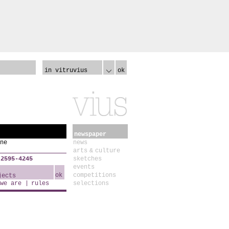
in vitruvius
ok
newspaper
ne
news
arts & culture
 2595-4245
sketches
events
ok
competitions
we are
rules
selections