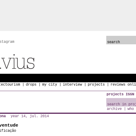
stagram
tectourism
drops
my city
interview
projects
reviews onli
projects ISSN
archive
who 
ona
year 14, jul. 2014
ventude
ificação