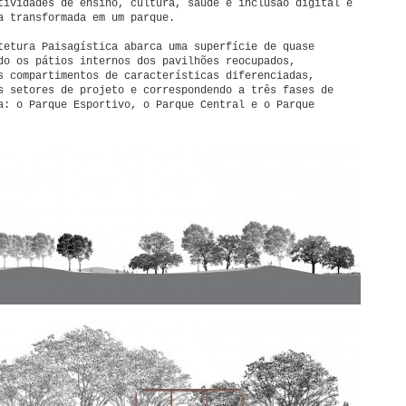
tividades de ensino, cultura, saúde e inclusão digital e
a transformada em um parque.
tetura Paisagística abarca uma superfície de quase
do os pátios internos dos pavilhões reocupados,
s compartimentos de características diferenciadas,
s setores de projeto e correspondendo a três fases de
a: o Parque Esportivo, o Parque Central e o Parque