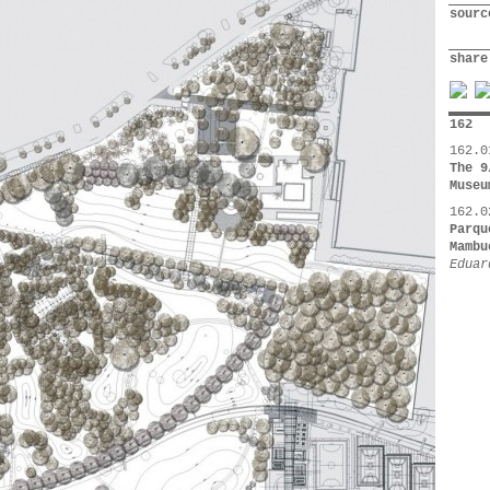
sourc
share
162
162.0
The 9
Museu
162.0
Parqu
Mambu
Eduar