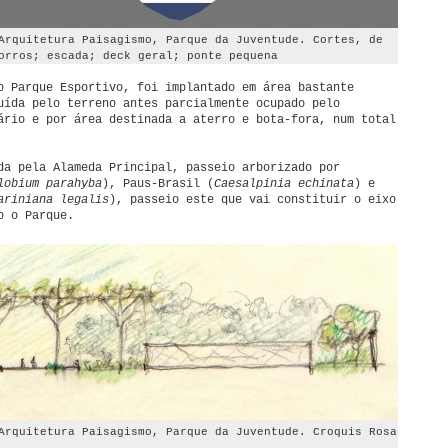
Arquitetura Paisagismo, Parque da Juventude. Cortes, de
orros; escada; deck geral; ponte pequena
o Parque Esportivo, foi implantado em área bastante
uída pelo terreno antes parcialmente ocupado pelo
ário e por área destinada a aterro e bota-fora, num total
da pela Alameda Principal, passeio arborizado por
lobium parahyba
), Paus-Brasil (
Caesalpinia echinata
) e
ariniana legalis
), passeio este que vai constituir o eixo
o o Parque.
Arquitetura Paisagismo, Parque da Juventude. Croquis Rosa