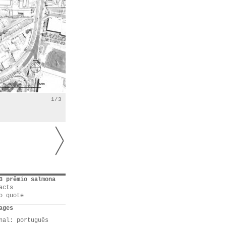
1/3
3 prêmio salmona
acts
o quote
ages
inal:
português