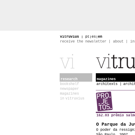
vitruvius
|
pt
|
es
|
en
receive the newsletter
about
in
research
magazines
bookshelf
architexts
archi
newspaper
magazines
in vitruvius
162.03 prêmio salm
O Parque da Ju
O poder da ressign
São Paulo, 2007