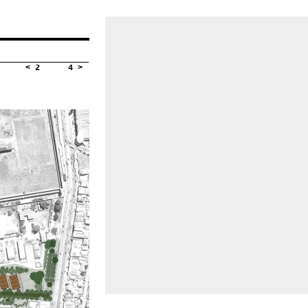
< 2
4 >