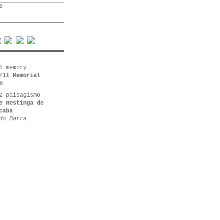
e
1 memory
/11 Memorial
m
2 paisagismo
e Restinga de
caba
do Barra