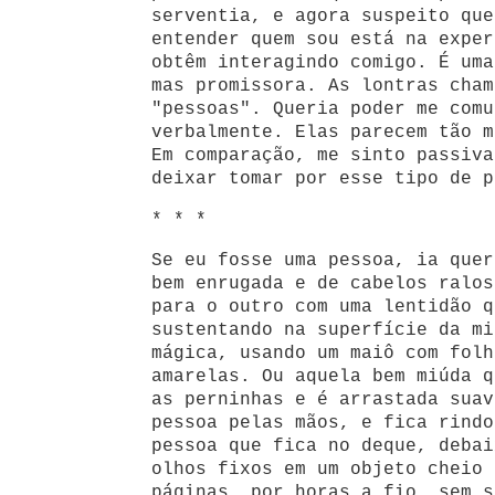
serventia, e agora suspeito que
entender quem sou está na exper
obtêm interagindo comigo. É uma
mas promissora. As lontras cham
"pessoas". Queria poder me comu
verbalmente. Elas parecem tão m
Em comparação, me sinto passiva
deixar tomar por esse tipo de p
* * *
Se eu fosse uma pessoa, ia quer
bem enrugada e de cabelos ralos
para o outro com uma lentidão q
sustentando na superfície da mi
mágica, usando um maiô com folh
amarelas. Ou aquela bem miúda q
as perninhas e é arrastada suav
pessoa pelas mãos, e fica rindo
pessoa que fica no deque, debai
olhos fixos em um objeto cheio 
páginas, por horas a fio, sem s