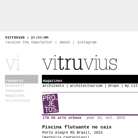
vitruvius
|
pt
|
es
|
en
receive the newsletter
about
instagram
research
magazines
bookshelf
architexts
architectourism
drops
my cit
newspaper
magazines
in vitruvius
178.06 arte urbana
year 15, oct. 2015
Piscina flutuante no cais
Porto Alegre RS Brasil, 2015
[Nathalia Cantergiani]