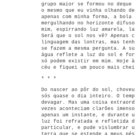
grupo maior se formou no deque 
o mesmo que eu vinha olhando de
apenas com minha forma, a bola 
mergulhando no horizonte difuso
mim, espirrando luz amarela, la
Será que o sol nos vê? Apenas c
linguagem das lontras, mas tenh
se fazem a mesma pergunta. A su
água reflete a luz do sol e for
só podem existir em mim. Hoje à
céu e fiquei um pouco mais chei
* * *
Do nascer ao pôr do sol, choveu
sós quase o dia inteiro. O temp
devagar. Mas uma coisa extraord
vezes aconteciam clarões imenso
apenas um instante, e durante u
luz foi refratada e refletida d
particular, e pude vislumbrar u
terra que se estende a meus pés