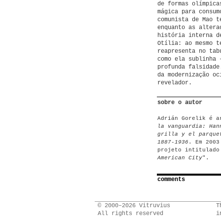
de formas olímpica
mágica para consum
comunista de Mao t
enquanto as altera
história interna d
Otília: ao mesmo t
reapresenta no tab
como ela sublinha 
profunda falsidade
da modernização oc
revelador.
sobre o autor
Adrián Gorelik é a
la vanguardia: Han
grilla y el parque
1887-1936
. Em 2003
projeto intitulado
American City
".
comments
© 2000–2026 Vitruvius
T
All rights reserved
i