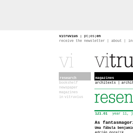
vitruvius
|
pt
|
es
|
en
receive the newsletter
about
in
research
magazines
bookshelf
architexts
archi
newspaper
magazines
in vitruvius
121.01
year 11, j
As fantasmagor
Uma fábula benjami
Adrián Gorelik