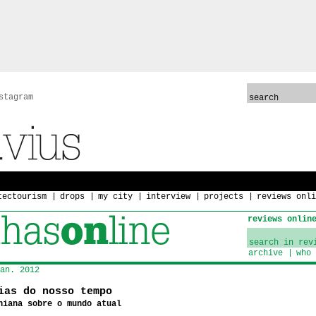
stagram
tectourism
drops
my city
interview
projects
reviews onli
reviews onlin
archive
who 
an. 2012
ias do nosso tempo
niana sobre o mundo atual