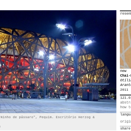
resen
new
Chai-
Otíli
Arant
2011
121.0
abstr
how t
langu
"Ninho de pássaro", Pequim. Escritório Herzog &
orig
u
share