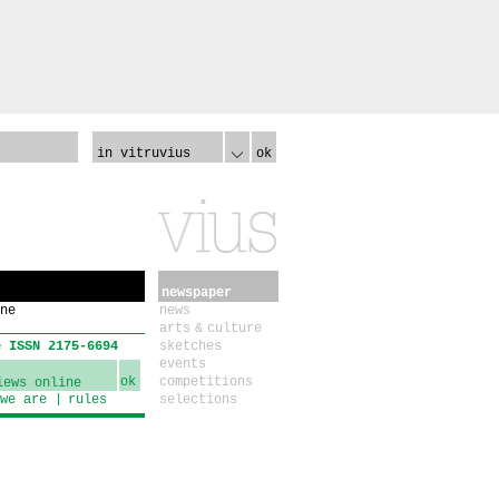
in vitruvius
ok
newspaper
ne
news
arts & culture
e ISSN 2175-6694
sketches
events
ok
competitions
we are
rules
selections