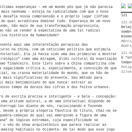
últimas esperanças – em um mundo pós que já não parecia
 mais nenhuma – esteja na radicalidade com que o novo
121
s desafia nossa compreensão e o próprio lugar (ínfimo
 do qual acreditava dominar tudo. Esperança de um novo
121.0
undo, não mais de sua transformação progressista,
Relaç
mo não se render à expectativa de uma tal radical
sombr
tiva histórica da humanidade?
Nieme
Márci
esenta aqui uma interpretação perspicaz das
Rodri
curso na China, com um ceticismo político que estimula
121.0
ntelectual. Ela já havia sido uma das primeiras a mostrar
O “or
tratégico” como uma miragem, álibi cultural da espoliação
tempo
smo financeiro. Este livro sobre a China compartilha com
Potig
a sagacidade crítica e, especialmente, a convicção de que
Silve
cial, na crassa materialidade do mundo, que se hão de
s mais significativas do presente. Seu método para
ui mais benjaminiano do que nunca: extrair as
nosso tempo da dureza das cifras e dos feitos urbanos.
ro de escrita precisa e inteligente – e bela – concepção:
 uma atitude autoral, a de uma intelectual dispondo de
nterrogá-las diante de nós, raciocinando e fazendo
. Desde a própria alegoria fáustica do título,
Chai-na
se
quebra-cabeças do qual vai emergindo a figura de uma
ana” de lógicas extremas, cuja especificidade se
r o véu do show arquitetônico que parece replicar as
-making
habituais no Ocidente. De tal modo que esse jogo