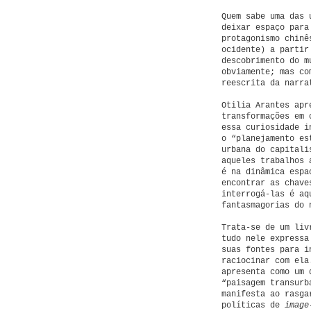
Quem sabe uma das 
deixar espaço para
protagonismo chinê
ocidente) a partir
descobrimento do m
obviamente; mas co
reescrita da narra
Otilia Arantes apr
transformações em 
essa curiosidade i
o “planejamento es
urbana do capitali
aqueles trabalhos 
é na dinâmica espa
encontrar as chave
interrogá-las é aq
fantasmagorias do 
Trata-se de um liv
tudo nele expressa
suas fontes para i
raciocinar com ela
apresenta como um 
“paisagem transurb
manifesta ao rasga
políticas de
image