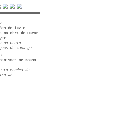
2
ões de luz e
a na obra de Oscar
yer
a da Costa
gues de Camargo
3
banismo” de nosso
uara Mendes da
ira Jr