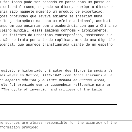
s fabulosas pode ser pensado em parte como um passe de
o ocidental (como, segundo se disse, o próprio discurso
eria sido naquele momento um produto de exportação,
ções profundas que levava adiante se inseriam numa
e longa duração); mas com um efeito adicional, assinala
empo em que encarnam bem a exuberância com que a China se
uleiro mundial, essas imagens corroem – ironicamente,
– os fetiches do urbanismo contemporâneo, mostrando sua
. Não se trata portanto de réplicas, mas de uma digestão
idental, que aparece transfigurada diante de um espelho
rquiteto e historiador. É autor dos livros
La sombra de
nes Meyer en México, 1938-1947
(com Jorge Liernur) e
La
t: espacio público y cultura urbana en Buenos Aires,
 ele foi premiado com um Guggenheim Fellowship para um
 "The cycle of invention and critique of the
Latin
he sources are always responsible for the accuracy of the
nformation provided