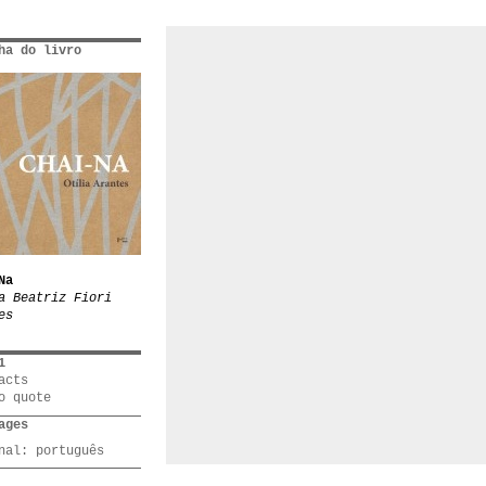
ha do livro
Na
a Beatriz Fiori
es
1
acts
o quote
ages
inal:
português