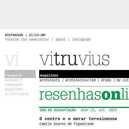
vitruvius
|
pt
|
es
|
en
receive the newsletter
about
instagram
research
magazines
bookshelf
architexts
architectourism
drops
my cit
newspaper
magazines
in vitruvius
250.03 dissertação
year 21, oct. 2022
O centro e o morar teresinense
Camila Soares de Figueiredo