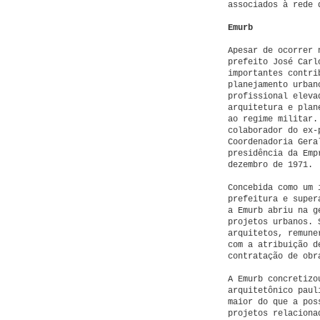
associados à rede 
Emurb
Apesar de ocorrer 
prefeito José Carl
importantes contri
planejamento urban
profissional eleva
arquitetura e plan
ao regime militar.
colaborador do ex-
Coordenadoria Gera
presidência da Emp
dezembro de 1971.
Concebida como um 
prefeitura e super
a Emurb abriu na g
projetos urbanos. 
arquitetos, remune
com a atribuição d
contratação de obr
A Emurb concretizo
arquitetônico paul
maior do que a pos
projetos relaciona