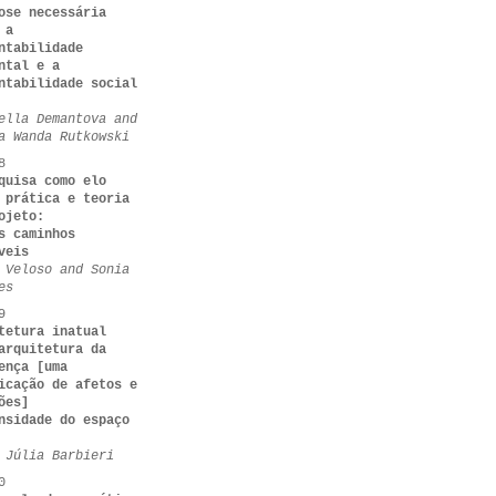
ose necessária
 a
ntabilidade
ntal e a
ntabilidade social
ella Demantova and
a Wanda Rutkowski
8
quisa como elo
 prática e teoria
ojeto:
s caminhos
veis
 Veloso and Sonia
es
9
tetura inatual
arquitetura da
ença [uma
icação de afetos e
ões]
nsidade do espaço
 Júlia Barbieri
0