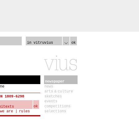
in vitruvius
ok
newspaper
ne
news
arts & culture
SN 1809-6298
sketches
events
ok
competitions
we are
rules
selections