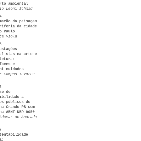
rto ambiental
io Leoni Schmid
4
mação da paisagem
riferia da cidade
o Paulo
ta Viola
5
estações
alistas na arte e
tetura:
faces e
ntinuidades
r Campos Tavares
6
se de
ibilidade a
os públicos de
na Grande PB com
na ABNT NBR 9050
Ademar de Andrade
7
tentabilidade
a: