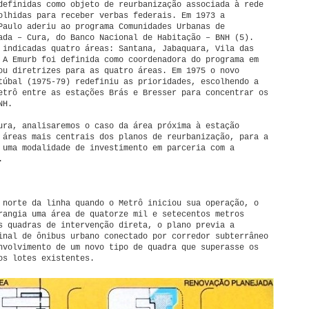
definidas como objeto de reurbanização associada à rede
olhidas para receber verbas federais. Em 1973 a
Paulo aderiu ao programa Comunidades Urbanas de
ada – Cura, do Banco Nacional de Habitação – BNH (5).
 indicadas quatro áreas: Santana, Jabaquara, Vila das
 A Emurb foi definida como coordenadora do programa em
ou diretrizes para as quatro áreas. Em 1975 o novo
túbal (1975-79) redefiniu as prioridades, escolhendo a
etrô entre as estações Brás e Bresser para concentrar os
NH.
ura, analisaremos o caso da área próxima à estação
 áreas mais centrais dos planos de reurbanização, para a
 uma modalidade de investimento em parceria com a
.
 norte da linha quando o Metrô iniciou sua operação, o
rangia uma área de quatorze mil e setecentos metros
s quadras de intervenção direta, o plano previa a
inal de ônibus urbano conectado por corredor subterrâneo
nvolvimento de um novo tipo de quadra que superasse os
os lotes existentes.