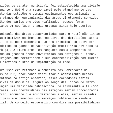
uições de caráter municipal, foi estabelecida uma divisão
quanto o Metrô era responsável pelo planejamento das
eto das estações e demais equipamentos operacionais, a
e planos de reurbanização das áreas diretamente servidas
ito dos vários projetos realizados, poucos foram
tando em seu lugar chagas urbanas ainda hoje abertas.
anização das áreas desapropriadas para o Metrô não tinham
as minimizar os impactos negativos das demolições para a
. Eneida Heck demonstra que seu principal objetivo era
público os ganhos de valorização imobiliária advindos da
rô (4). A Emurb atuou em conjunto com a Companhia do
ndo as grandes áreas envoltórias das estações e linhas,
izações que permitissem a sua comercialização com lucros
s elevados custos de implantação da rede.
ara isso era retomado o conceito dos Corredores de
as do PUB, procurando viabilizar o adensamento nessas
entamos no artigo anterior, esses corredores seriam
aixas de 600 m de largura ao longo das linhas de Metrô
ingir uma densidade habitacional relativamente alta (300
tare). Nas proximidades das estações seriam concentrados
rcio, enquanto que eqüidistantes a elas, seriam criadas
cipais equipamentos dos serviços públicos de saúde e
cial. Um conceito esquemático com diversas possibilidades