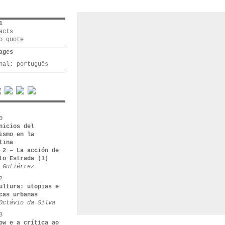
1
acts
o quote
ages
inal:
português
0
nicios del
ismo en la
tina
 2 – La acción de
to Estrada (1)
 Gutiérrez
2
ultura: utopias e
cas urbanas
Octávio da Silva
3
ow e a crítica ao