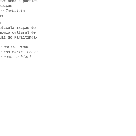
evelando a poética
spaços
ne Tombolato
es
1
etacularização do
mônio cultural de
uiz do Paraitinga-
s Murilo Prado
s and Maria Tereza
e Paes-Luchiari