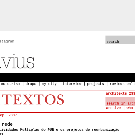
stagram
tectourism
drops
my city
interview
projects
reviews onli
architexts IS
archive
who 
ep. 2007
 rede
tividades Múltiplas do PUB e os projetos de reurbanização
82