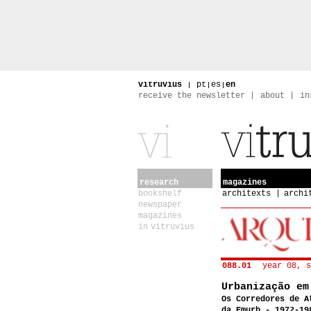
vitruvius
|
pt
|
es
|
en
receive the newsletter
about
in
research
magazines
bookshelf
architexts
archi
newspaper
magazines
in vitruvius
088.01
year 08, s
Urbanização em
Os Corredores de A
da Emurb - 1972-19