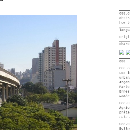
088.0
abstr
how t
langu
orig
share
088
088.0
Los i
urban
Argen
Parte
Ernes
Ramón
088.0
Agric
práti
Luís 
088.0
Bolln