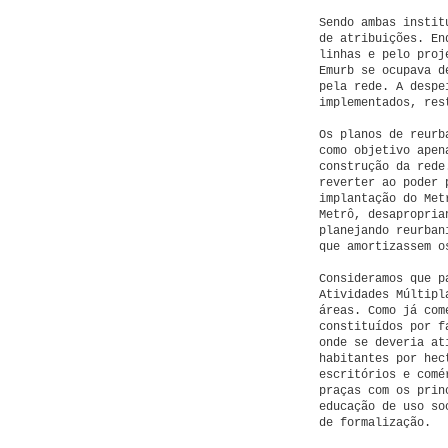
Sendo ambas instit
de atribuições. En
linhas e pelo proj
Emurb se ocupava d
pela rede. A despe
implementados, res
Os planos de reurb
como objetivo apen
construção da rede
reverter ao poder 
implantação do Met
Metrô, desapropria
planejando reurban
que amortizassem o
Consideramos que p
Atividades Múltipl
áreas. Como já com
constituídos por f
onde se deveria at
habitantes por hec
escritórios e comé
praças com os prin
educação de uso so
de formalização.