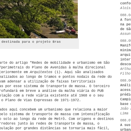
confo
Aloís
088.0
A for
na pe
de Sã
Assun
088.0
 destinada para o projeto Bras
Manif
minim
arqui
inter
arte do artigo "Redes de mobilidade e urbanismo em São
desco
/perimetrais do Plano de Avenidas à malha direcional
Arthu
nteriormente em
Arquitextos
(1). Aqui são analisados
Filho
ealizados ao longo de tramos e pontos nodais da rede do
088.0
vam adensar a utilização de faixas territoriais
Análi
as por esse sistema de transporte de massa. O terceiro
acess
rofundará em breve a análise da malha viária do PUB
prédi
elação com a rede viária existente até 1968 e o seu
Campi
 o Plano de Vias Expressas de 1971-1972.
base 
João 
ados aqui concebem um urbanismo que relaciona a maior
Lima
pelo sistema de transporte de massa com intensificação
o solo ao longo da rede de Metrô. Com origens e destinos
088.0
rredores junto às redes de transporte de massa, o
A sus
pulação por grandes distâncias se tornaria mais fácil,
urban