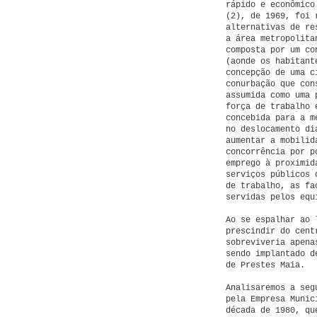
rápido e econômico
(2), de 1969, foi 
alternativas de re
a área metropolita
composta por um co
(aonde os habitant
concepção de uma c
conurbação que con
assumida como uma 
força de trabalho 
concebida para a m
no deslocamento di
aumentar a mobilid
concorrência por p
emprego à proximid
serviços públicos 
de trabalho, as fa
servidas pelos equ
Ao se espalhar ao 
prescindir do cent
sobreviveria apena
sendo implantado d
de Prestes Maia.
Analisaremos a seg
pela Empresa Munic
década de 1980, qu