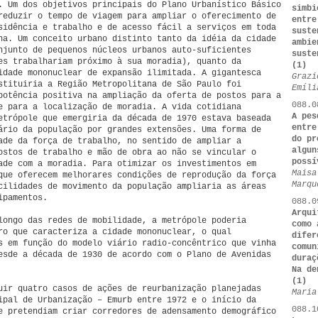
. Um dos objetivos principais do Plano Urbanístico Básico
simbi
reduzir o tempo de viagem para ampliar o oferecimento de
entre
sidência e trabalho e de acesso fácil a serviços em toda
suste
na. Um conceito urbano distinto tanto da idéia da cidade
ambie
njunto de pequenos núcleos urbanos auto-suficientes
suste
es trabalhariam próximo à sua moradia), quanto da
(1)
idade mononuclear de expansão ilimitada. A gigantesca
Grazi
stituiria a Região Metropolitana de São Paulo foi
Emíli
potência positiva na ampliação da oferta de postos para a
088.0
e para a localização de moradia. A vida cotidiana
A pes
etrópole que emergiria da década de 1970 estava baseada
entre
ário da população por grandes extensões. Uma forma de
do pr
ade da força de trabalho, no sentido de ampliar a
algun
ostos de trabalho e mão de obra ao não se vincular o
possí
ade com a moradia. Para otimizar os investimentos em
Maisa
que oferecem melhorares condições de reprodução da força
Marqu
cilidades de movimento da população ampliaria as áreas
ipamentos.
088.0
Arqui
longo das redes de mobilidade, a metrópole poderia
como 
ro que caracteriza a cidade mononuclear, o qual
difer
s em função do modelo viário radio-concêntrico que vinha
comun
esde a década de 1930 de acordo com o Plano de Avenidas
duraç
Na de
(1)
uir quatro casos de ações de reurbanização planejadas
Maria
ipal de Urbanização – Emurb entre 1972 e o início da
088.1
e pretendiam criar corredores de adensamento demográfico