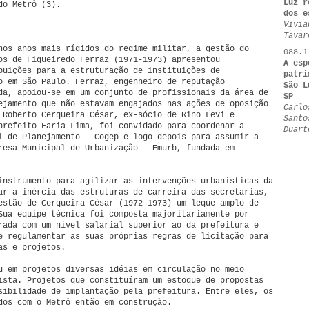
Luz r
do Metrô (3).
dos e
Vivia
Tavar
nos anos mais rígidos do regime militar, a gestão do
088.1
os de Figueiredo Ferraz (1971-1973) apresentou
A esp
buições para a estruturação de instituições de
patri
o em São Paulo. Ferraz, engenheiro de reputação
São L
da, apoiou-se em um conjunto de profissionais da área de
SP
ejamento que não estavam engajados nas ações de oposição
Carlo
 Roberto Cerqueira César, ex-sócio de Rino Levi e
Santo
prefeito Faria Lima, foi convidado para coordenar a
Duart
l de Planejamento – Cogep e logo depois para assumir a
resa Municipal de Urbanização – Emurb, fundada em
instrumento para agilizar as intervenções urbanísticas da
ar a inércia das estruturas de carreira das secretarias,
estão de Cerqueira César (1972-1973) um leque amplo de
Sua equipe técnica foi composta majoritariamente por
rada com um nível salarial superior ao da prefeitura e
e regulamentar as suas próprias regras de licitação para
as e projetos.
u em projetos diversas idéias em circulação no meio
ista. Projetos que constituíram um estoque de propostas
sibilidade de implantação pela prefeitura. Entre eles, os
dos com o Metrô então em construção.