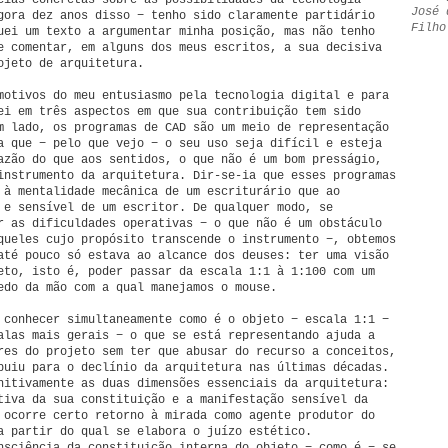
cias concretas sobre as possibilidades da tecnologia
José 
gora dez anos disso − tenho sido claramente partidário
Filho
uei um texto a argumentar minha posição, mas não tenho
e comentar, em alguns dos meus escritos, a sua decisiva
ojeto de arquitetura.
motivos do meu entusiasmo pela tecnologia digital e para
ei em três aspectos em que sua contribuição tem sido
m lado, os programas de CAD são um meio de representação
a que − pelo que vejo − o seu uso seja difícil e esteja
azão do que aos sentidos, o que não é um bom presságio,
instrumento da arquitetura. Dir-se-ia que esses programas
 à mentalidade mecânica de um escriturário que ao
 e sensível de um escritor. De qualquer modo, se
r as dificuldades operativas − o que não é um obstáculo
queles cujo propósito transcende o instrumento −, obtemos
até pouco só estava ao alcance dos deuses: ter uma visão
eto, isto é, poder passar da escala 1:1 à 1:100 com um
edo da mão com a qual manejamos o mouse.
 conhecer simultaneamente como é o objeto − escala 1:1 −
alas mais gerais − o que se está representando ajuda a
res do projeto sem ter que abusar do recurso a conceitos,
buiu para o declínio da arquitetura nas últimas décadas.
nitivamente as duas dimensões essenciais da arquitetura:
tiva da sua constituição e a manifestação sensível da
 ocorre certo retorno à mirada como agente produtor do
a partir do qual se elabora o juízo estético.