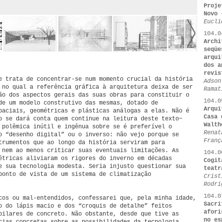
Proje
Novo 
Eucli
104.0
Archi
seqüe
arqui
dos a
revis
e trata de concentrar-se num momento crucial da história
Adson
 no qual a referência gráfica à arquitetura deixa de ser
Ramat
ão dos aspectos gerais das suas obras para constituir o
104.0
de um modelo construtivo das mesmas, dotado de
Arqui
paciais, geométricas e plásticas análogas a elas. Não é
Casa 
o se dará conta quem continue na leitura deste texto−
Walth
 polêmica inútil e ingênua sobre se é preferível o
Renat
o “desenho digital” ou o inverso: não vejo porque se
Franç
trumentos que ao longo da história serviram para
 nem ao menos criticar suas eventuais limitações. As
104.0
étricas aliviaram os rigores do inverno em décadas
Cogit
e sua tecnologia modesta. Seria injusto questionar sua
teatr
ponto de vista de um sistema de climatização
Crist
Rodri
104.0
cos ou mal-entendidos, confessarei que, pela minha idade,
Sacri
o do lápis macio e dos “croquis de detalhe” feitos
afori
pilares de concreto. Não obstante, desde que tive as
no es