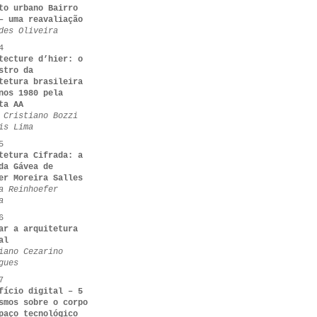
to urbano Bairro
– uma reavaliação
des Oliveira
4
tecture d’hier: o
stro da
tetura brasileira
nos 1980 pela
ta AA
 Cristiano Bozzi
is Lima
5
tetura Cifrada: a
da Gávea de
er Moreira Salles
a Reinhoefer
a
6
ar a arquitetura
al
iano Cezarino
gues
7
fício digital – 5
smos sobre o corpo
paço tecnológico