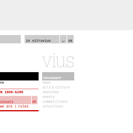
in vitruvius
ok
newspaper
ne
news
arts & culture
SN 1809-6298
sketches
events
ok
competitions
we are
rules
selections