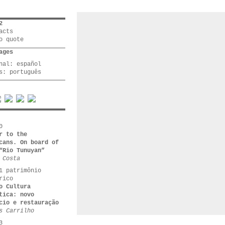
2
acts
o quote
ages
inal:
español
rs:
português
0
r to the
cans. On board of
“Rio Tunuyan”
 Costa
1 patrimônio
rico
o Cultura
tica: novo
cio e restauração
s Carrilho
3