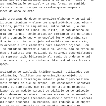
nsciência da constituição interna do objeto − como é − se
sua manifestação sensível − da sua forma, em sentido
ulmina a tensão com que se resolve quase sempre a
nseca da obra de arte.
tais programas de desenho permitem elaborar − ou extrair
liotecas técnicas − elementos arquitetônicos concretos −
tálicos, perfis de esquadrias, entre outros −, o que
ação da tirania da linha: no limite, um bom desenho de
eria ter linhas, senão articular elementos pré-definidos
é só a convenção que − ao envolvê-los − determina sua
ituação propicia um projeto entendido como construção,
em ordenar e unir elementos para elaborar objetos − ou
− de entidade superior a daqueles. Assim, não se trata de
nhas e texturas uma realidade de natureza essencialmente
 de representação bidimensional, senão de ordenar e unir
, de construir −, com vistas a obter estruturas formais
spaço.
cedimentos de simulação tridimensional, utilizados com
teligência, facilitam uma aproximação ao objeto do
vez superada a fascinação infantil pelo hiper-realismo −
ência visual do que se propõe, uma consciência sensível
maior, e, sobretudo, num melhor controle da proposta
dispor de um modelo virtual do edifício ou do episódio
eta − deve-se reconhecer que neste caso há um aumento de
sipa as limitações inerentes ao modelo material a escala
abilidade essencial da maquete, sua redução a um objeto