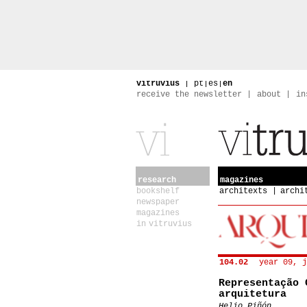
vitruvius
|
pt
|
es
|
en
receive the newsletter
about
in
research
magazines
bookshelf
architexts
archi
newspaper
magazines
in vitruvius
104.02
year 09, j
Representação 
arquitetura
Helio Piñón