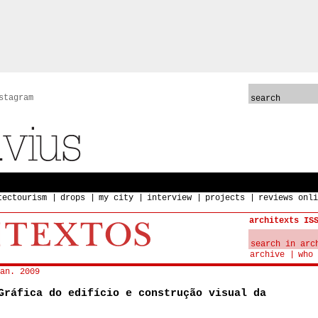
stagram
tectourism
drops
my city
interview
projects
reviews onli
architexts IS
archive
who 
an. 2009
Gráfica do edifício e construção visual da