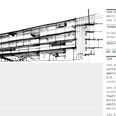
104.0
abstr
how t
langu
orig
othe
share
104
104.0
Lette
Ameri
S.S. 
Lucio
104.0
histó
Teatr
Artís
edifí
Marco
104.0