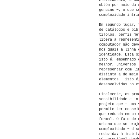
Efetivamente, a co
obtém por meio da 
genuíno −, o que c
complexidade intrí
Em segundo lugar, 
de catálogos e bib
tijolos, perfis me
libera a represent
computador não dev
nos quais a linha 
identidade. Esta s
isto é, empenhado 
melhor, universos 
representar com li
distinta a do meio
elementos − isto é
desenvolvidas no e
Finalmente, os pro
sensibilidade e in
projeto que − uma 
permite ter consci
que redunda em um 
formal. O fato de 
urbano que se proj
complexidade − dis
reduzida: à inabit