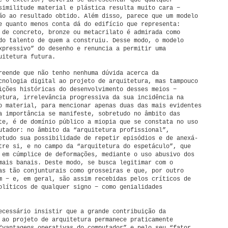
e o exterior, deveria-se acrescentar que qualquer
similitude material e plástica resulta muito cara −
ão ao resultado obtido. Além disso, parece que um modelo
e quanto menos conta dá do edifício que representa:
 de concreto, bronze ou metacrilato é admirada como
do talento de quem a construiu. Desse modo, o modelo
xpressivo” do desenho e renuncia a permitir uma
uitetura futura.
reende que não tenho nenhuma dúvida acerca da
cnologia digital ao projeto de arquitetura, mas tampouco
ições históricas do desenvolvimento desses meios −
etura, irrelevância progressiva da sua incidência na
o material, para mencionar apenas duas das mais evidentes
a importância se manifeste, sobretudo no âmbito das
te, é de domínio público a miopia que se constata no uso
utador: no âmbito da “arquitetura profissional”,
etudo sua possibilidade de repetir episódios e de anexá-
tre si, e no campo da “arquitetura do espetáculo”, que
 em cúmplice de deformações, mediante o uso abusivo dos
mais banais. Deste modo, se busca legitimar com o
as tão conjunturais como grosseiras e que, por outro
m − e, em geral, são assim recebidas pelos críticos de
olíticos de qualquer signo − como genialidades
ecessário insistir que a grande contribuição da
 ao projeto de arquitetura permanece praticamente