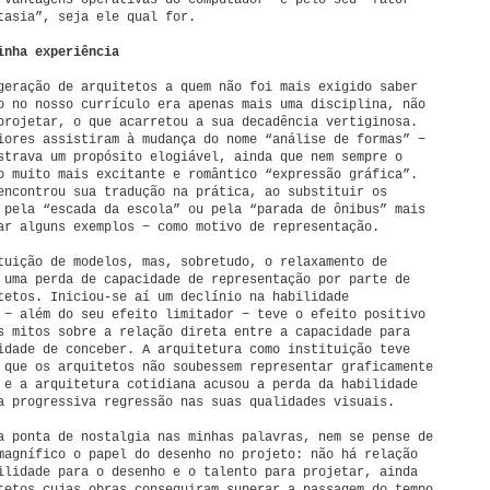
“vantagens operativas do computador” e pelo seu “fator
tasia”, seja ele qual for.
inha experiência
geração de arquitetos a quem não foi mais exigido saber
o no nosso currículo era apenas mais uma disciplina, não
projetar, o que acarretou a sua decadência vertiginosa.
iores assistiram à mudança do nome “análise de formas” −
strava um propósito elogiável, ainda que nem sempre o
o muito mais excitante e romântico “expressão gráfica”.
encontrou sua tradução na prática, ao substituir os
 pela “escada da escola” ou pela “parada de ônibus” mais
ar alguns exemplos − como motivo de representação.
tuição de modelos, mas, sobretudo, o relaxamento de
 uma perda de capacidade de representação por parte de
tetos. Iniciou-se aí um declínio na habilidade
 − além do seu efeito limitador − teve o efeito positivo
s mitos sobre a relação direta entre a capacidade para
idade de conceber. A arquitetura como instituição teve
 que os arquitetos não soubessem representar graficamente
 e a arquitetura cotidiana acusou a perda da habilidade
a progressiva regressão nas suas qualidades visuais.
a ponta de nostalgia nas minhas palavras, nem se pense de
magnífico o papel do desenho no projeto: não há relação
ilidade para o desenho e o talento para projetar, ainda