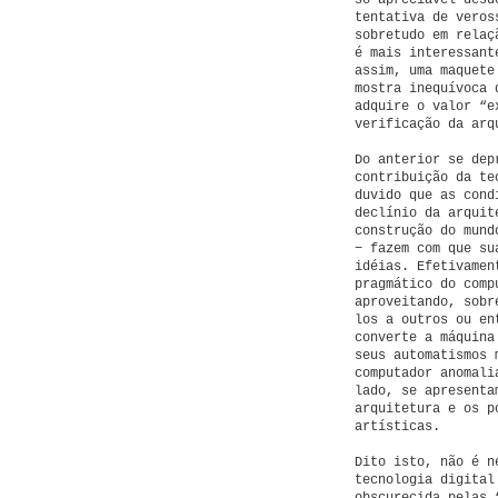
só apreciável desd
tentativa de veros
sobretudo em relaç
é mais interessant
assim, uma maquete
mostra inequívoca 
adquire o valor “e
verificação da arq
Do anterior se dep
contribuição da te
duvido que as cond
declínio da arquit
construção do mund
− fazem com que su
idéias. Efetivamen
pragmático do comp
aproveitando, sobr
los a outros ou en
converte a máquina
seus automatismos 
computador anomali
lado, se apresenta
arquitetura e os p
artísticas.
Dito isto, não é n
tecnologia digital