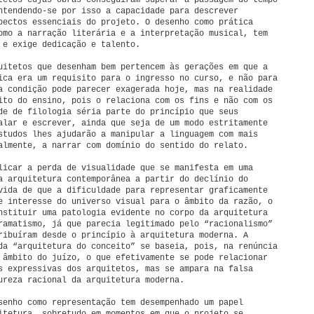
tetos cujas obras conseguiram superar a passagem do tempo
ntendendo-se por isso a capacidade para descrever
pectos essenciais do projeto. O desenho como prática
omo a narração literária e a interpretação musical, tem
 e exige dedicação e talento.
uitetos que desenham bem pertencem às gerações em que a
ica era um requisito para o ingresso no curso, e não para
a condição pode parecer exagerada hoje, mas na realidade
ito do ensino, pois o relaciona com os fins e não com os
de de filologia séria parte do princípio que seus
alar e escrever, ainda que seja de um modo estritamente
studos lhes ajudarão a manipular a linguagem com mais
almente, a narrar com domínio do sentido do relato.
licar a perda de visualidade que se manifesta em uma
a arquitetura contemporânea a partir do declínio do
vida de que a dificuldade para representar graficamente
e interesse do universo visual para o âmbito da razão, o
nstituir uma patologia evidente no corpo da arquitetura
ramatismo, já que parecia legitimado pelo “racionalismo”
ribuíram desde o princípio à arquitetura moderna. A
da “arquitetura do conceito” se baseia, pois, na renúncia
 âmbito do juízo, o que efetivamente se pode relacionar
s expressivas dos arquitetos, mas se ampara na falsa
ureza racional da arquitetura moderna.
senho como representação tem desempenhado um papel