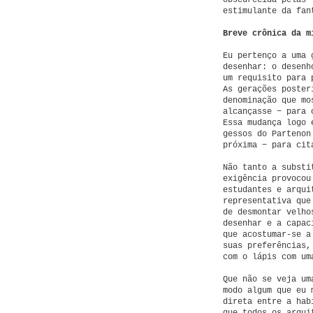
obscurecida pelas 
estimulante da fan
Breve crônica da m
Eu pertenço a uma 
desenhar: o desenh
um requisito para 
As gerações poster
denominação que mo
alcançasse − para 
Essa mudança logo 
gessos do Partenon
próxima − para cit
Não tanto a substi
exigência provocou
estudantes e arqui
representativa que
de desmontar velho
desenhar e a capac
que acostumar-se a
suas preferências,
com o lápis com um
Que não se veja um
modo algum que eu 
direta entre a hab