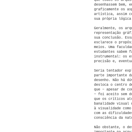
que todos os arqui
desenhassem bem, e
graficamente os as
artística, assim c
sua própria lógica
Geralmente, os arq
representação gráf
sua conclusão. Ess
esclarece o propós
meios. Uma faculda
estudantes sabem f
instrumental: os e
precisão e, eventu
Seria tentador exp
parte importante d
desenho. Não há dú
desloca o centro d
que − apesar de co
− foi aceito sem d
que os críticos at
banalidade visual 
à visualidade como
com as dificuldade
consciência da nat
Não obstante, o de