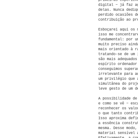
primeiras experiên
digital − já faz a
delas. Nunca dediq
perdido ocasiões d
contribuição ao pr
Esboçarei aqui os 
isso me concentrar
fundamental: por u
muito preciso aind
mais orientado à r
tratando-se de um 
são mais adequados
espírito ordenador
conseguimos supera
irrelevante para a
um privilégio que 
simultânea do proj
leve gesto de um d
A possibilidade de
e como se vê − esc
reconhecer os valo
o que tanto contri
Isso aproxima defi
a essência constru
mesma. Desse modo,
material sensível 