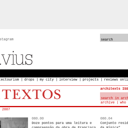
stagram
tectourism
drops
my city
interview
projects
reviews onli
architexts IS
archive
who 
 2007
080.00
080.04
Doze pontos para uma leitura e
Conjunto resi
compreensão da obra de Francisco
da Hípica”