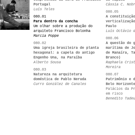
Portugal
Cássia C. Nob
Luís Teles
080.05
080.01
A constituiçã
Para dentro da concha
verticalizaçã
Um olhar sobre a produção do
Paulo
arquiteto Francisco Bolonha
Luís Octávio 
Marcia Poppe
080.06
080.02
A questão do 
Uma igreja brasileira de planta
marítima de J
hexagonal: a capela do antigo
de Manaíra, T
Engenho Una, na Paraíba
Branco)
Alberto Sousa
Raphaela Cris
Moreira
080.03
Natureza na arquitetura
080.07
doméstica de Pablo Neruda
Patrimônio e 
Curro González de Canales
Belo Horizont
Palácios da P
em risco
Benedito Tade