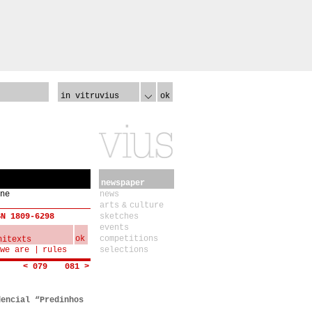
in vitruvius
ok
newspaper
ne
news
arts & culture
SN 1809-6298
sketches
events
ok
competitions
we are
rules
selections
< 079
081 >
dencial “Predinhos