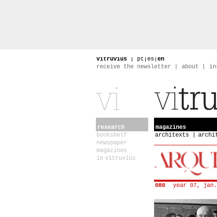
vitruvius
|
pt
|
es
|
en
receive the newsletter
about
in
research
magazines
bookshelf
architexts
archi
newspaper
magazines
in vitruvius
080
year 07, jan.