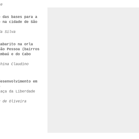
re
o das bases para a
o na cidade de São
da Silva
gabarito na orla
oão Pessoa (bairros
ambaú e do Cabo
thina Claudino
desenvolvimento em
e
raça da Liberdade
u de Oliveira