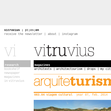
vitruvius
|
pt
|
es
|
en
receive the newsletter
about
instagram
research
magazines
bookshelf
architexts
architectourism
drops
my cit
newspaper
magazines
in vitruvius
083.04 viagem cultural
year 07, feb. 2014