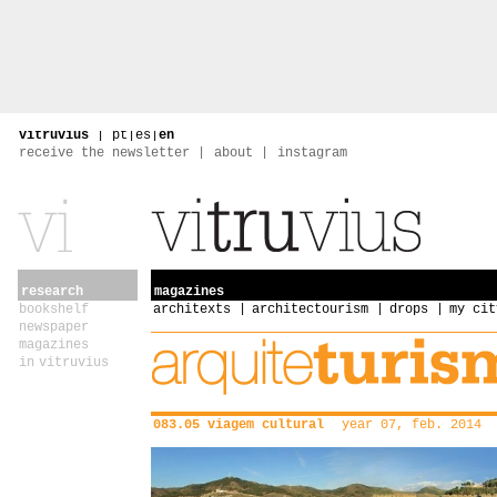
vitruvius
|
pt
|
es
|
en
receive the newsletter
about
instagram
research
magazines
bookshelf
architexts
architectourism
drops
my cit
newspaper
magazines
in vitruvius
083.05 viagem cultural
year 07, feb. 2014