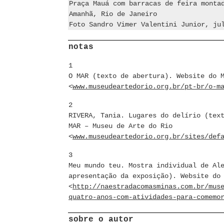
Praça Mauá com barracas de feira monta
Amanhã, Rio de Janeiro
Foto Sandro Vimer Valentini Junior, ju
notas
1
O MAR (texto de abertura). Website do 
<
www.museudeartedorio.org.br/pt-br/o-m
2
RIVERA, Tania. Lugares do delírio (tex
MAR – Museu de Arte do Rio
<
www.museudeartedorio.org.br/sites/def
3
Meu mundo teu. Mostra individual de Al
apresentação da exposição). Website do
<
http://naestradacomasminas.com.br/mus
quatro-anos-com-atividades-para-comemo
sobre o autor