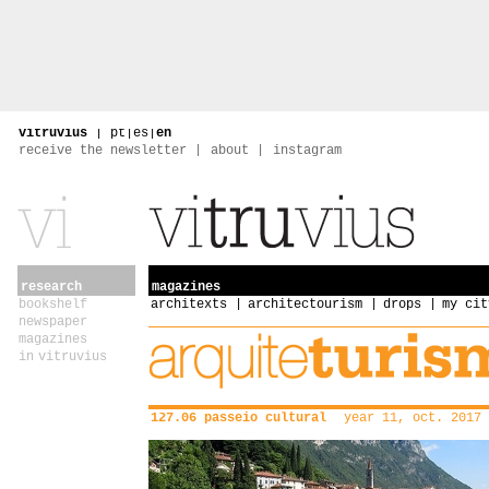
vitruvius
|
pt
|
es
|
en
receive the newsletter
about
instagram
research
magazines
bookshelf
architexts
architectourism
drops
my cit
newspaper
magazines
in vitruvius
127.06 passeio cultural
year 11, oct. 2017