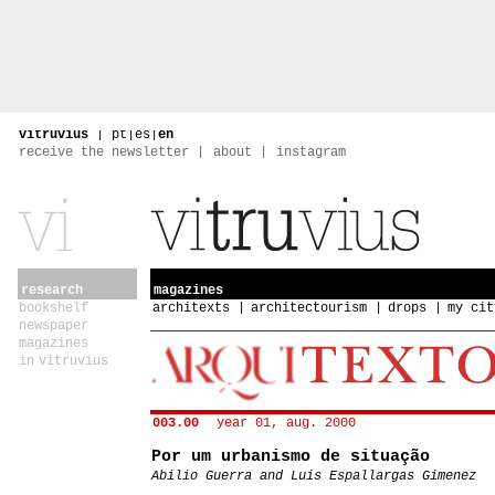
vitruvius
|
pt
|
es
|
en
receive the newsletter
about
instagram
research
magazines
bookshelf
architexts
architectourism
drops
my cit
newspaper
magazines
in vitruvius
003.00
year 01, aug. 2000
Por um urbanismo de situação
Abilio Guerra and Luis Espallargas Gimenez