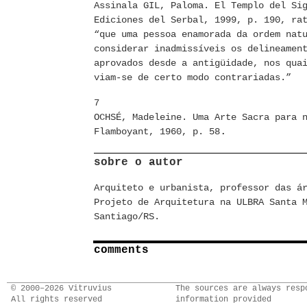
Assinala GIL, Paloma. El Templo del Si
Ediciones del Serbal, 1999, p. 190, ra
“que uma pessoa enamorada da ordem nat
considerar inadmissíveis os delineamen
aprovados desde a antigüidade, nos qua
viam-se de certo modo contrariadas.”
7
OCHSÉ, Madeleine. Uma Arte Sacra para 
.
Flamboyant, 1960, p. 58
sobre o autor
Arquiteto e urbanista, professor das á
Projeto de Arquitetura na ULBRA Santa 
Santiago/RS.
comments
© 2000–2026 Vitruvius
The sources are always resp
All rights reserved
information provided