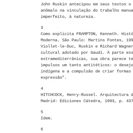
John Ruskin antecipou em seus textos o
anômalo na vinculação do trabalho manu
imperfeito, à natureza.
3
Como explicita FRAMPTON, Kenneth. Hist
Moderna. São Paulo: Martins Fontes, 19
Viollet-le-Duc, Ruskin e Richard Wagne
cultural adotado por Gaudí. À parte es
extramediterrânicas, sua obra parece t
impulsos um tanto antitéticos: o desej
indígena e a compulsão de criar formas
expressão”.
4
HITCHCOCK, Henry-Russel. Arquitectura 
Madrid: Ediciones Cátedra, 1993, p. 43
5
Idem.
6