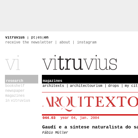
vitruvius
|
pt
|
es
|
en
receive the newsletter
about
instagram
research
magazines
bookshelf
architexts
architectourism
drops
my cit
newspaper
magazines
in vitruvius
044.03
year 04, jan. 2004
Gaudí e a síntese naturalista do s
Fábio Müller