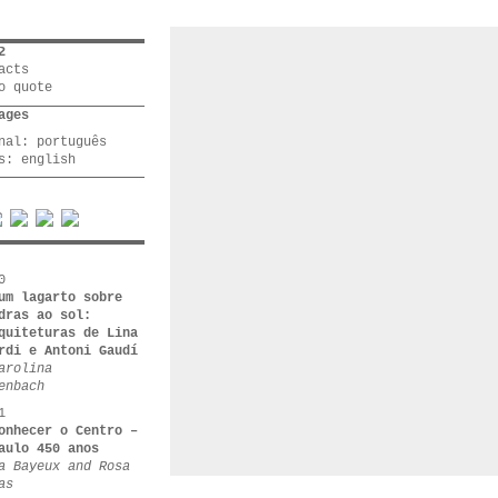
2
acts
o quote
ages
inal:
português
rs:
english
0
um lagarto sobre
dras ao sol:
quiteturas de Lina
rdi e Antoni Gaudí
arolina
enbach
1
onhecer o Centro –
aulo 450 anos
a Bayeux and Rosa
as