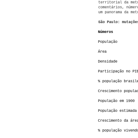
territorial da met
comentários, númer
um panorama da met
São Paulo: mutaçõe
Números
População
Área
Densidade
Participação no PI
% população brasil
Crescimento popula
População em 1900
População estimada
Crescimento da áre
% população vivend