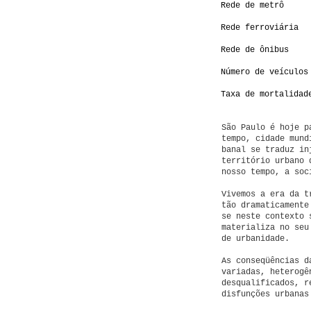
Rede de metrô
Rede ferroviária
Rede de ônibus
Número de veículos
Taxa de mortalidad
São Paulo é hoje p
tempo, cidade mund
banal se traduz in
território urbano 
nosso tempo, a soc
Vivemos a era da t
tão dramaticamente
se neste contexto 
materializa no seu
de urbanidade.
As conseqüências d
variadas, heterogê
desqualificados, r
disfunções urbanas