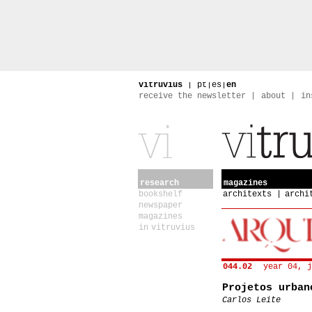
vitruvius
|
pt
|
es
|
en
receive the newsletter
about
in
research
magazines
bookshelf
architexts
archi
newspaper
magazines
in vitruvius
044.02
year 04, j
Projetos urban
Carlos Leite