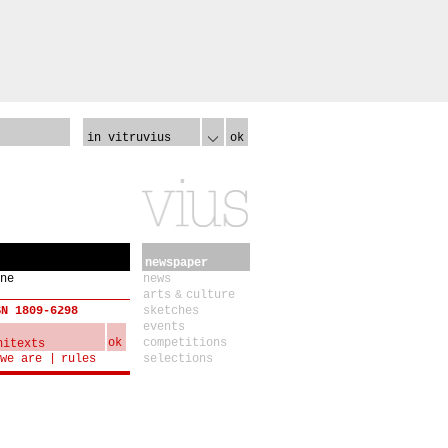
in vitruvius
ok
newspaper
ne
news
arts & culture
SN 1809-6298
sketches
events
ok
competitions
we are
rules
selections