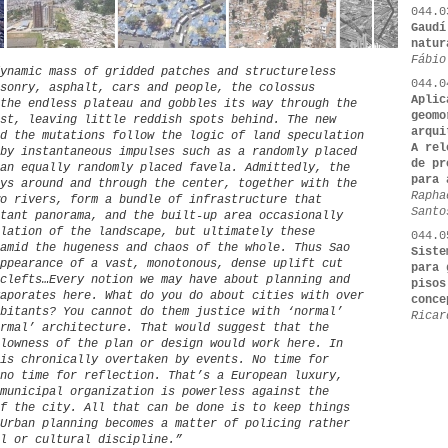
044.0
Gaudí
natur
Fábio
ynamic mass of gridded patches and structureless
044.0
sonry, asphalt, cars and people, the colossus
Aplic
the endless plateau and gobbles its way through the
geomo
st, leaving little reddish spots behind. The new
arqui
d the mutations follow the logic of land speculation
A rel
by instantaneous impulses such as a randomly placed
de pr
an equally randomly placed favela. Admittedly, the
para 
ys around and through the center, together with the
Rapha
o rivers, form a bundle of infrastructure that
Santo
tant panorama, and the built-up area occasionally
lation of the landscape, but ultimately these
044.0
amid the hugeness and chaos of the whole. Thus Sao
Siste
ppearance of a vast, monotonous, dense uplift cut
para 
clefts…Every notion we may have about planning and
pisos
aporates here. What do you do about cities with over
conce
bitants? You cannot do them justice with ‘normal’
Ricar
rmal’ architecture. That would suggest that the
lowness of the plan or design would work here. In
is chronically overtaken by events. No time for
no time for reflection. That’s a European luxury,
municipal organization is powerless against the
f the city. All that can be done is to keep things
Urban planning becomes a matter of policing rather
l or cultural discipline.”