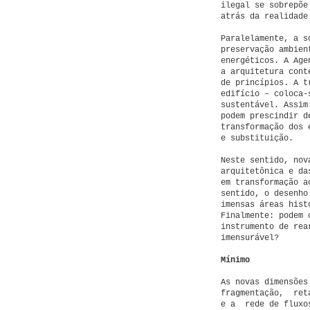
ilegal se sobrepõe
atrás da realidade
Paralelamente, a s
preservação ambien
energéticos. A Age
a arquitetura cont
de princípios. A t
edifício – coloca-
sustentável. Assim
podem prescindir d
transformação dos 
e substituição.
Neste sentido, nov
arquitetônica e da
em transformação a
sentido, o desenho
imensas áreas hist
Finalmente: podem 
instrumento de rea
imensurável?
Mínimo
As novas dimensões
fragmentação, reta
e a rede de fluxos