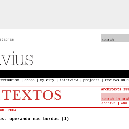
stagram
tectourism
drops
my city
interview
projects
reviews onli
architexts IS
archive
who 
an. 2004
os: operando nas bordas (1)