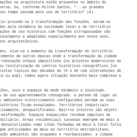
mações na arquitetura estão presentes no âmbito do
versa. Ou, conforme Milton Santos,
“...
as grandes
sso tempo passam pelo uso do território” (6).
cio procede-se à transformação das funções. Geram-se
das pela dinâmica da sociedade local e do território
ações de uso histórico com funções ultrapassadas são
ionalmente e adaptadas espacialmente aos novos usos.
ens arquitetônicas.
des, vive-se o momento da transformação do território
temente de outras épocas onde a transformação da cidade
 renovação urbana impositivos [os projetos modernistas do
ou revitalização de centros históricos cenográficos [os
nistas típicos das décadas de 70 e 80 com intervenções de
ta ou pop], temos agora situação bastante mais complexa e
ções, usos e espaços de modo dinâmico e inusitado.
s de uso aparentemente consagrado. O perene dá lugar ao
s ambientes historicamente configurados perdem as suas
istóricos ficam esvaziados. Territórios industriais
tinamente, desqualificados. Bairros inteiros são objeto
ransformação. Espaços esquecidos recebem impulsos de
obiliário. Áreas residenciais luxuosas emergem em meio a
 desvalorizadas como ilhas fechadas em meio à total falta
gem anticidades em meio ao território metropolitano.
eção ambiental são ocupados e reurbanizados: a cidade