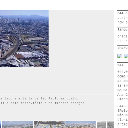
044.0
abstr
how t
langu
orig
othe
share
044
044.0
Como 
as pe
as ar
Bo Ba
Ana C
mentado e mutante de São Paulo em quatro
Bierr
 1: a orla ferroviária e os imensos espaços
044.0
s
(Re)c
São P
Glori
Artig