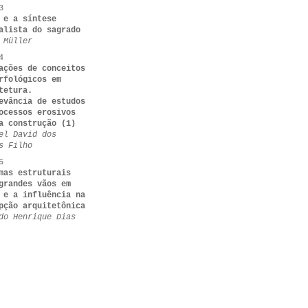
3
 e a síntese
alista do sagrado
 Müller
4
ações de conceitos
rfológicos em
tetura.
evância de estudos
ocessos erosivos
a construção (1)
el David dos
s Filho
5
mas estruturais
grandes vãos em
 e a influência na
pção arquitetônica
do Henrique Dias