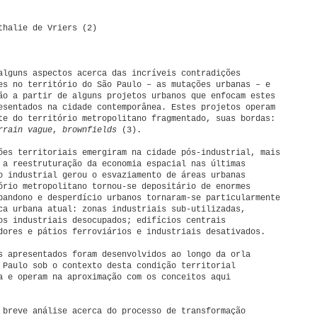
thalie de Vriers (2)
alguns aspectos acerca das incríveis contradições
es no território do São Paulo – as mutações urbanas – e
ão a partir de alguns projetos urbanos que enfocam estes
esentados na cidade contemporânea. Estes projetos operam
te do território metropolitano fragmentado, suas bordas:
rrain vague
,
brownfields
(3).
ões territoriais emergiram na cidade pós-industrial, mais
 a reestruturação da economia espacial nas últimas
o industrial gerou o esvaziamento de áreas urbanas
ório metropolitano tornou-se depositário de enormes
bandono e desperdício urbanos tornaram-se particularmente
ca urbana atual: zonas industriais sub-utilizadas,
os industriais desocupados; edifícios centrais
dores e pátios ferroviários e industriais desativados.
s apresentados foram desenvolvidos ao longo da orla
 Paulo sob o contexto desta condição territorial
a e operam na aproximação com os conceitos aqui
 breve análise acerca do processo de transformação