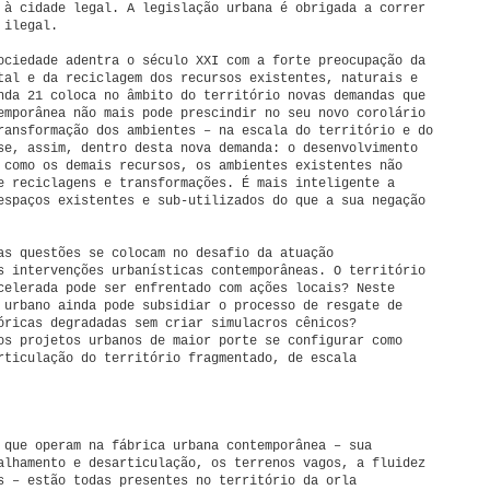
 à cidade legal. A legislação urbana é obrigada a correr
 ilegal.
ociedade adentra o século XXI com a forte preocupação da
tal e da reciclagem dos recursos existentes, naturais e
nda 21 coloca no âmbito do território novas demandas que
emporânea não mais pode prescindir no seu novo corolário
ransformação dos ambientes – na escala do território e do
se, assim, dentro desta nova demanda: o desenvolvimento
 como os demais recursos, os ambientes existentes não
e reciclagens e transformações. É mais inteligente a
espaços existentes e sub-utilizados do que a sua negação
as questões se colocam no desafio da atuação
s intervenções urbanísticas contemporâneas. O território
celerada pode ser enfrentado com ações locais? Neste
 urbano ainda pode subsidiar o processo de resgate de
óricas degradadas sem criar simulacros cênicos?
os projetos urbanos de maior porte se configurar como
rticulação do território fragmentado, de escala
 que operam na fábrica urbana contemporânea – sua
lhamento e desarticulação, os terrenos vagos, a fluidez
 – estão todas presentes no território da orla