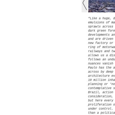
“
Like a huge, d
emulsions of ma
sprawls across 
dark green fore
developments an
and are driven 
new factory or 
ring of motorwa
railways and tw
allows us a dis
follows an undu
nuances vanish 
Paulo has the a
across by deep 
architecture ev
10 million inha
planning or ‘no
contemplative s
Brazil, action 
consideration, 
but here every 
proliferation o
under control. 
than a politica