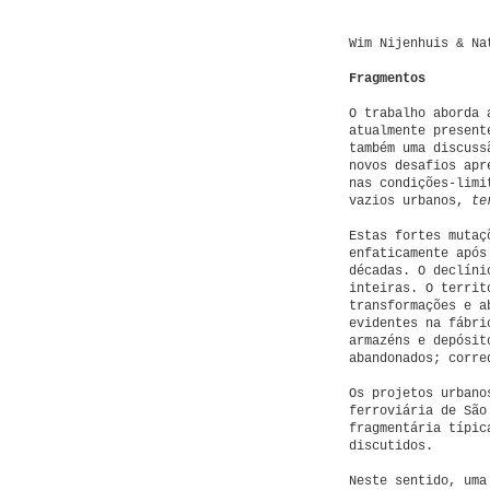
Wim Nijenhuis & Na
Fragmentos
O trabalho aborda 
atualmente present
também uma discuss
novos desafios apr
nas condições-limi
vazios urbanos,
te
Estas fortes mutaç
enfaticamente após
décadas. O declíni
inteiras. O territ
transformações e a
evidentes na fábri
armazéns e depósit
abandonados; corre
Os projetos urbano
ferroviária de São
fragmentária típic
discutidos.
Neste sentido, uma