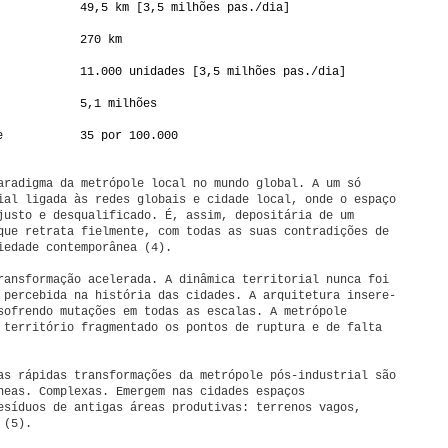
49,5 km [3,5 milhões pas./dia]
270 km
11.000 unidades [3,5 milhões pas./dia]
5,1 milhões
e
35 por 100.000
aradigma da metrópole local no mundo global. A um só
ial ligada às redes globais e cidade local, onde o espaço
justo e desqualificado. É, assim, depositária de um
que retrata fielmente, com todas as suas contradições de
iedade contemporânea (4).
ransformação acelerada. A dinâmica territorial nunca foi
 percebida na história das cidades. A arquitetura insere-
sofrendo mutações em todas as escalas. A metrópole
 território fragmentado os pontos de ruptura e de falta
as rápidas transformações da metrópole pós-industrial são
neas. Complexas. Emergem nas cidades espaços
esíduos de antigas áreas produtivas: terrenos vagos,
 (5).