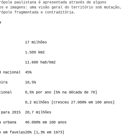
rópole paulistana é apresentada através de alguns
os e imagens: uma visão geral do território sob mutação,
rópole fragmentada e contraditória.
s
17 milhões
1.509 km2
11.600 hab/km2
B nacional
45%
eira
10,5%
cional
0,5% por ano [5% na década de 70]
0,2 milhões [cresceu 27.000% em 100 anos]
 para 2015
20,7 milhões
a urbana
40.000% em 100 anos
o em favelas
20% [1,3% em 1973]