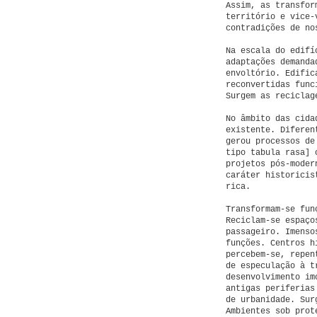
Assim, as transfor
território e vice-
contradições de no
Na escala do edifí
adaptações demanda
envoltório. Edific
reconvertidas func
Surgem as reciclag
No âmbito das cida
existente. Diferen
gerou processos de
tipo tabula rasa] 
projetos pós-moder
caráter historicis
rica.
Transformam-se fun
Reciclam-se espaço
passageiro. Imenso
funções. Centros h
percebem-se, repen
de especulação à t
desenvolvimento im
antigas periferias
de urbanidade. Sur
Ambientes sob prot