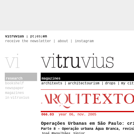
vitruvius
|
pt
|
es
|
en
receive the newsletter
about
instagram
research
magazines
bookshelf
architexts
architectourism
drops
my cit
newspaper
magazines
in vitruvius
066.03
year 06, nov. 2005
Operações Urbanas em São Paulo: cr
Parte 8 – Operação urbana Água Branca, revis
José Magalhães Júnior