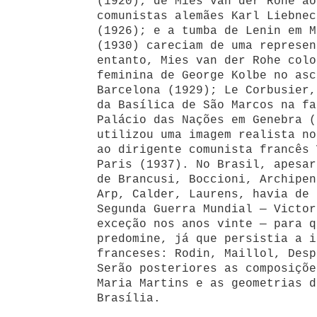
(1920); de Mies van der Rohe ao
comunistas alemães Karl Liebnec
(1926); e a tumba de Lenin em M
(1930) careciam de uma represen
entanto, Mies van der Rohe colo
feminina de George Kolbe no asc
Barcelona (1929); Le Corbusier,
da Basílica de São Marcos na fa
Palácio das Nações em Genebra (
utilizou uma imagem realista no
ao dirigente comunista francês 
Paris (1937). No Brasil, apesar
de Brancusi, Boccioni, Archipen
Arp, Calder, Laurens, havia de 
Segunda Guerra Mundial — Victor
exceção nos anos vinte — para q
predomine, já que persistia a i
franceses: Rodin, Maillol, Desp
Serão posteriores as composiçõe
Maria Martins e as geometrias d
Brasília.