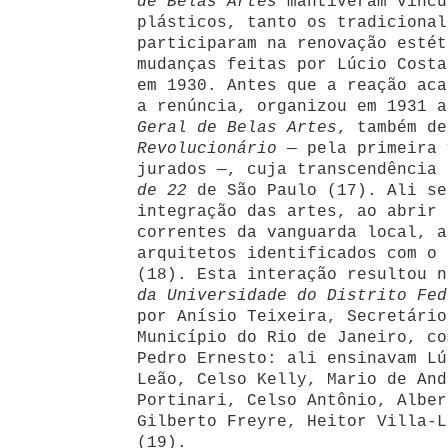
de Belas Artes
mantiveram víncu
plásticos, tanto os tradicional
participaram na renovação estét
mudanças feitas por Lúcio Costa
em 1930. Antes que a reação aca
a renúncia, organizou em 1931 
Geral de Belas Artes
, também d
Revolucionário
— pela primeira 
jurados —, cuja transcendência
de 22
de São Paulo (17). Ali se
integração das artes, ao abrir 
correntes da vanguarda local, a
arquitetos identificados com o 
(18). Esta interação resultou 
da Universidade do Distrito Fed
por Anísio Teixeira, Secretário
Município do Rio de Janeiro, co
Pedro Ernesto: ali ensinavam Lú
Leão, Celso Kelly, Mario de And
Portinari, Celso Antônio, Alber
Gilberto Freyre, Heitor Villa-L
(19).