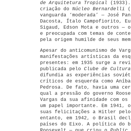
de Arquitetura Tropical
(1933).
criação do
Núcleo Bernardelli
(
vanguarda ‘moderada’ — José Pan
Dacosta, Ítalo Campofiorito, Eu
Sigaud, Edson Mota e outros — o
e preocupada com temas de conte
pela origem humilde de seus mem
Apesar do anticomunismo de Varg
manifestações artísticas da esq
presentes: em 1935 surge a rev
publicada pelo
Clube de Cultura
difundia as experiências soviét
críticos de esquerda como Aníba
Pedrosa. De fato, havia uma cer
qual a pressão do governo Roose
Vargas da sua afinidade com os 
um papel importante. Em 1941, o
suas felicitações a Hitler pelo
entanto, em 1942, o Brasil decl
países do Eixo. A política do b
Roosevelt — que criou o
Public 