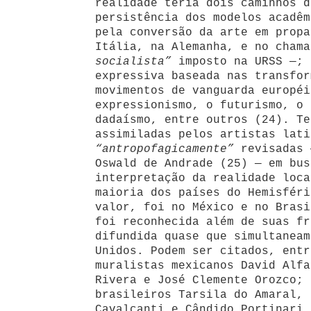
realidade teria dois caminhos d
persistência dos modelos acadêm
pela conversão da arte em propa
Itália, na Alemanha, e no cham
socialista”
imposto na URSS —; 
expressiva baseada nas transfor
movimentos de vanguarda européi
expressionismo, o futurismo, o 
dadaísmo, entre outros (24). Te
assimiladas pelos artistas lati
“antropofagicamente”
revisadas 
Oswald de Andrade (25) — em bus
interpretação da realidade loca
maioria dos países do Hemisféri
valor, foi no México e no Brasi
foi reconhecida além de suas fr
difundida quase que simultaneam
Unidos. Podem ser citados, entr
muralistas mexicanos David Alfa
Rivera e José Clemente Orozco; 
brasileiros Tarsila do Amaral, 
Cavalcanti e Cândido Portinari.