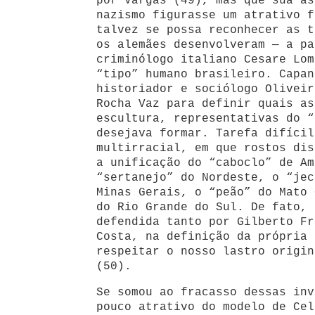
por Vargas (49), mas que sua as
nazismo figurasse um atrativo f
talvez se possa reconhecer as t
os alemães desenvolveram — a pa
criminólogo italiano Cesare Lom
“tipo” humano brasileiro. Capan
historiador e sociólogo Oliveir
Rocha Vaz para definir quais as
escultura, representativas do “
desejava formar. Tarefa difícil
multirracial, em que rostos dis
a unificação do “caboclo” de Am
“sertanejo” do Nordeste, o “jec
Minas Gerais, o “peão” do Mato 
do Rio Grande do Sul. De fato, 
defendida tanto por Gilberto Fr
Costa, na definição da própria 
respeitar o nosso lastro origin
(50).
Se somou ao fracasso dessas inv
pouco atrativo do modelo de Cel