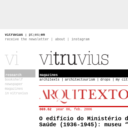
vitruvius
|
pt
|
es
|
en
receive the newsletter
about
instagram
research
magazines
bookshelf
architexts
architectourism
drops
my cit
newspaper
magazines
in vitruvius
069.02
year 06, feb. 2006
O edifício do Ministério 
Saúde (1936-1945): museu 