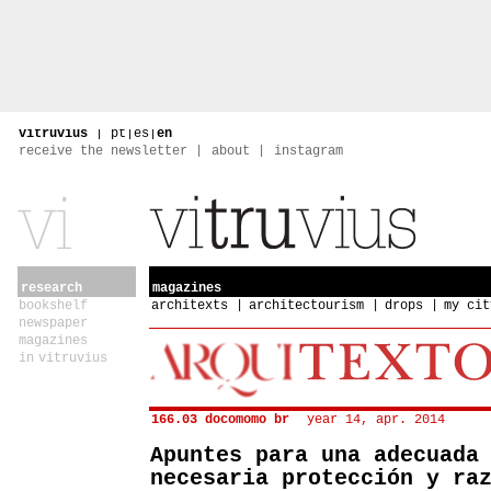
vitruvius
|
pt
|
es
|
en
receive the newsletter
about
instagram
research
magazines
bookshelf
architexts
architectourism
drops
my cit
newspaper
magazines
in vitruvius
166.03 docomomo br
year 14, apr. 2014
Apuntes para una adecuada
necesaria protección y ra