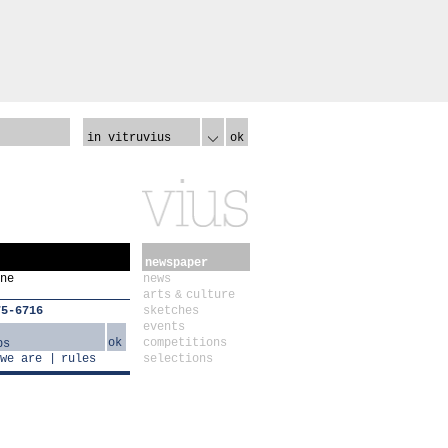
in vitruvius
ok
newspaper
ne
news
arts & culture
75-6716
sketches
events
ok
competitions
we are
rules
selections