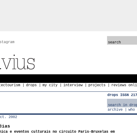
stagram
tectourism
drops
my city
interview
projects
reviews onli
drops ISSN 21
archive
who 
ct. 2002
éias
nica e eventos culturais no circuito Paris-Bruxelas em