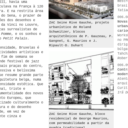
mestr
III, havia uma
brasi
culava na França à 120
Tatia
ra. E na restrita área
 do Sena, o prazer de
006.0
ões dos desenhos e
Novas
ZAC Seine Rive Gauche, projeto
 da Vinci no Louvre,
urban
urbanístico de Roland
cas surrealistas de
cario
Schweitzer, blocos
 Pomme
, e os sonhos e
Works
arquitetônicos de P. Gauzeau, P.
no
Petit Palais
.
no PR
Gangnet, G. Maurios e J.
dirig
Ripault-D. Duhart
ensidade, Bruxelas é
búlga
tividades artísticas e
Tahch
 fim de semana se
Rober
nde festival de jazz
006.0
pais praças do centro,
Contr
essiva e belíssima
moder
se resume grande parte
Atent
quitetura belga, numa
arqui
ensidade estética. Que
Curit
nal, triste e
Irã D
umentalidade dos novos
nto Europeu, que
tizado culturalmente o
ura e do desenho
de, em vez de
ZAC Seine Rive Gauche, bloco
nte cinza e
residencial de George Maurios,
com permeabilidade a partir da
quadra tradicional