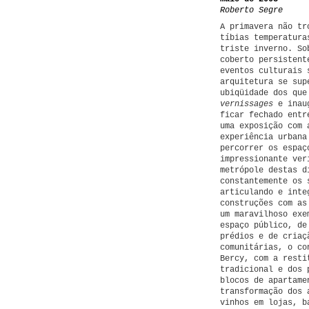
Roberto Segre
A primavera não tr
tíbias temperatura
triste inverno. So
coberto persistent
eventos culturais 
arquitetura se sup
ubiqüidade dos que
vernissages
e inaug
ficar fechado entr
uma exposição com 
experiência urbana
percorrer os espaç
impressionante ver
metrópole destas d
constantemente os 
articulando e inte
construções com as
um maravilhoso exe
espaço público, de
prédios e de criaç
comunitárias, o co
Bercy, com a resti
tradicional e dos 
blocos de apartame
transformação dos 
vinhos em lojas, b