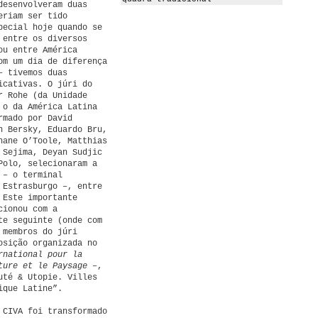
desenvolveram duas
eriam ser tido
pecial hoje quando se
 entre os diversos
ou entre América
om um dia de diferença
– tivemos duas
icativas. O júri do
r Rohe (da Unidade
 o da América Latina
rmado por David
n Bersky, Eduardo Bru,
hane O’Toole, Matthias
 Sejima, Deyan Sudjic
Polo, selecionaram a
 – o terminal
 Estrasburgo –, entre
 Este importante
cionou com a
te seguinte (onde com
 membros do júri
osição organizada no
rnational pour la
ture et le Paysage
–,
uté & Utopie. Villes
ique Latine”.
 CIVA foi transformado