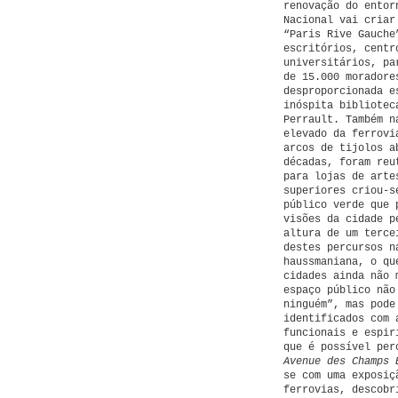
renovação do entor
Nacional vai criar
“Paris Rive Gauche
escritórios, centr
universitários, pa
de 15.000 moradore
desproporcionada e
inóspita bibliotec
Perrault. Também n
elevado da ferrovi
arcos de tijolos a
décadas, foram reu
para lojas de arte
superiores criou-s
público verde que 
visões da cidade p
altura de um terce
destes percursos n
haussmaniana, o qu
cidades ainda não 
espaço público não
ninguém”, mas pode
identificados com 
funcionais e espir
que é possível pe
Avenue des Champs 
se com uma exposiç
ferrovias, descobr