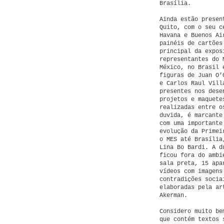
Brasília.
Ainda estão presen
Quito, com o seu c
Havana e Buenos Ai
painéis de cartões
principal da expos
representantes do 
México, no Brasil 
figuras de Juan O’
e Carlos Raul Vill
presentes nos dese
projetos e maquete
realizadas entre o
duvida, é marcante
com uma importante
evolução da Primei
o MES até Brasília
Lina Bo Bardi. A d
ficou fora do ambi
sala preta, 15 apa
vídeos com imagens
contradições socia
elaboradas pela ar
Akerman.
Considero muito be
que contém textos 