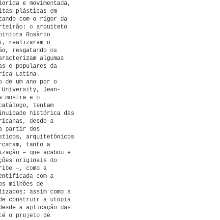
lorida e movimentada,
itas plásticas em
tando com o rigor da
rteirão: o arquiteto
pintora Rosàrio
i, realizaram o
ão, resgatando os
aracterizam algumas
as e populares da
rica Latina.
o de um ano por o
 University, Jean-
a mostra e o
catálogo, tentam
inuidade histórica das
ricanas, desde a
a partir dos
sticos, arquitetônicos
rcaram, tanto a
ização – que acabou e
ções originais do
ribe –, como a
entificada com a
os milhões de
lizados; assim como a
de construir a utopia
desde a aplicação das
té o projeto de