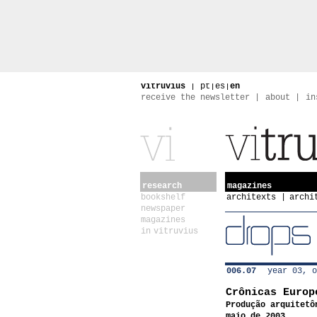
vitruvius
|
pt
|
es
|
en
receive the newsletter
about
in
research
magazines
bookshelf
architexts
archi
newspaper
magazines
in vitruvius
006.07
year 03, o
Crônicas Europ
Produção arquitetô
maio de 2003