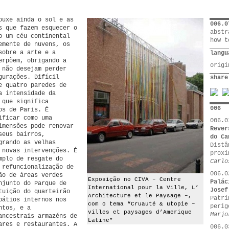
ouxe ainda o sol e as
006.0
s que fazem esquecer o
abstr
b um céu continental
how t
emente de nuvens, os
sobre a arte e a
langu
erpõem, obrigando a
orig
 não desejam perder
urações. Difícil
share
e quatro paredes de
a intensidade da
 que significa
006
os de Paris. É
ificar como uma
006.0
imensões pode renovar
Rever
seus bairros,
do Ca
grando as velhas
Distâ
 novas intervenções. É
proxi
mplo de resgate do
Carlo
 refuncionalização de
006.0
ão de áreas verdes
Exposição no CIVA – Centre
Palác
njunto do Parque de
International pour la Ville, L’
Josef
tuição do quarteirão
Architecture et le Paysage –,
Patri
pátios internos nos
com o tema “Cruauté & utopie –
perig
ntos, e a
villes et paysages d’Amerique
Marjo
ancestrais armazéns de
Latine”
ares e restaurantes. A
006.0