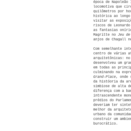
época de Napoleão 
locomotiva que cir
quilômetros por ho
histórica ao longo
visitar as exposiç
riscos de Leonardo
as fantasias oníri
Magritte no
Jeu de
anjos de Chagall 
Com semelhante int
centro de várias a
arquitetônicas: no
desenvolveu um gra
em todas as princi
culminando na expr
Grand-Place
, onde 
da históoria da ar
simbiose de alta d
diferença com a ba
intrascendente mon
prédios do Parlame
deveriam ter sinte
melhor da arquitet
urbano da comunida
construir um ambie
burocrático.