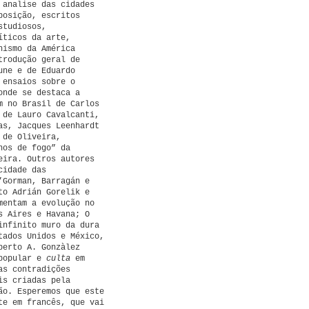
 analise das cidades
posição, escritos
studiosos,
íticos da arte,
nismo da América
trodução geral de
une e de Eduardo
 ensaios sobre o
onde se destaca a
m no Brasil de Carlos
 de Lauro Cavalcanti,
as, Jacques Leenhardt
 de Oliveira,
nos de fogo” da
eira. Outros autores
cidade das
’Gorman, Barragán e
to Adrián Gorelik e
mentam a evolução no
s Aires e Havana; O
infinito muro da dura
tados Unidos e México,
berto A. Gonzàlez
 popular e
culta
em
as contradições
is criadas pela
ão. Esperemos que este
te em francês, que vai