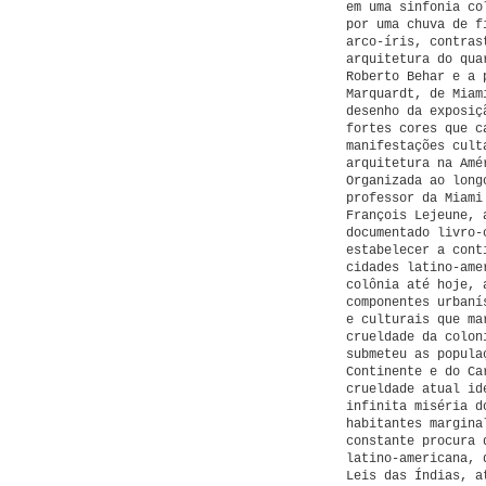
em uma sinfonia co
por uma chuva de f
arco-íris, contras
arquitetura do qua
Roberto Behar e a 
Marquardt, de Miam
desenho da exposiç
fortes cores que c
manifestações cult
arquitetura na Amé
Organizada ao long
professor da Miami
François Lejeune, 
documentado livro-
estabelecer a cont
cidades latino-ame
colônia até hoje, 
componentes urbaní
e culturais que ma
crueldade da colon
submeteu as popula
Continente e do Ca
crueldade atual id
infinita miséria d
habitantes margina
constante procura 
latino-americana, 
Leis das Índias, a