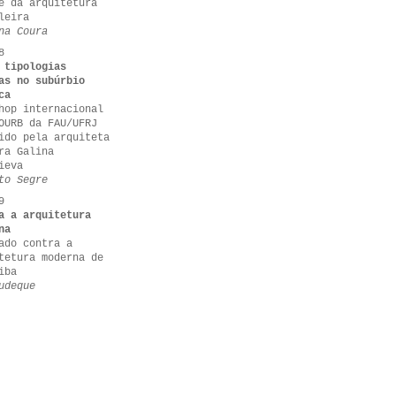
e da arquitetura
leira
na Coura
8
 tipologias
as no subúrbio
ca
hop internacional
OURB da FAU/UFRJ
ido pela arquiteta
ra Galina
ieva
to Segre
9
a a arquitetura
na
ado contra a
tetura moderna de
iba
udeque