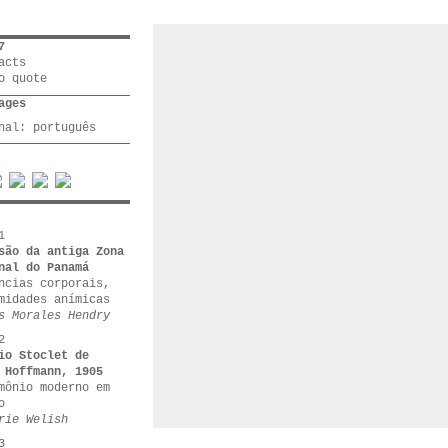
7
acts
o quote
ages
inal:
português
1
são da antiga Zona
nal do Panamá
ncias corporais,
midades anímicas
s Morales Hendry
2
io Stoclet de
 Hoffmann, 1905
mônio moderno em
o
rie Welish
3