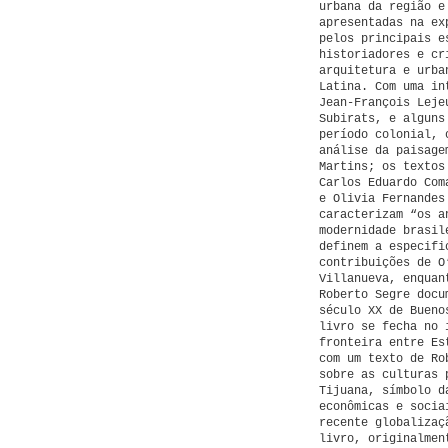
urbana da região e
apresentadas na ex
pelos principais e
historiadores e cr
arquitetura e urba
Latina. Com uma in
Jean-François Leje
Subirats, e alguns
período colonial, 
análise da paisage
Martins; os textos
Carlos Eduardo Com
e Olivia Fernandes
caracterizam “os a
modernidade brasil
definem a especifi
contribuições de O
Villanueva, enquan
Roberto Segre docu
século XX de Bueno
livro se fecha no 
fronteira entre Es
com um texto de Ro
sobre as culturas
Tijuana, símbolo d
econômicas e socia
recente globalizaç
livro, originalmen