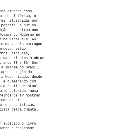
tes cidades como
entro histórico, e
res, ilustradas por
 postais, o núcleo
ição se centrou nos
Movimento Moderno no
e na Venezuela. As
Gorman, Luis Barragán
anueva, estão
nhos, pinturas,
s das principais obras
s anos 30 e 50. Sem
 a imagem do Brasil,
 apresentação da
ra Modernidade, desde
, e culminando com
ura realidade atual
ente colorido: numa
relhos de TV mostram
 das atuais
is e urbanísticas,
tista belga Chantal
m sucedido o livro,
sobre a realidade