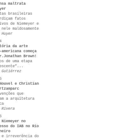
nsa maltrata
yer
tas brasileiras
rdiçam fatos
ivos de Niemeyer e
 nele maldosamente
 Huyer
4
tória da arte
-americana começa
r.Jonathan Brown!
os de uma etapa
escente”...
 Gutiérrez
5
Nouvel e Christian
rtzamparc
venções que
am a arquitetura
ca
 Rivera
6
 Niemeyer no
esso do IAB no Rio
neiro
 e irreverência do