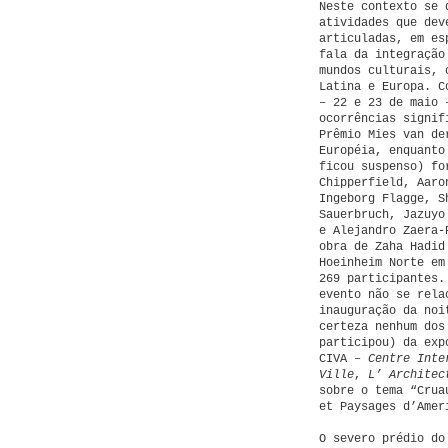
Neste contexto se 
atividades que dev
articuladas, em es
fala da integração
mundos culturais, 
Latina e Europa. C
– 22 e 23 de maio 
ocorrências signif
Prêmio Mies van de
Européia, enquanto
ficou suspenso) fo
Chipperfield, Aaro
Ingeborg Flagge, S
Sauerbruch, Jazuyo
e Alejandro Zaera-
obra de Zaha Hadid
Hoeinheim Norte em
269 participantes.
evento não se rela
inauguração da noi
certeza nenhum dos
participou) da exp
CIVA –
Centre Inte
Ville
,
L’ Architec
sobre o tema “Crua
et Paysages d’Amer
O severo prédio do