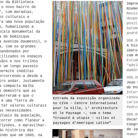
no da Biblioteca
Impre
 o novo bairro de
Nieme
”, com moradias,
Revis
os culturais e
despe
ra uma nova população
posit
s, humanizando a
batem
scala monumental da
André
a de Dominique
006.0
a avenida Daumesnil, o
A his
a, com os grandes
ibero
bandonados por
com M
tilizados os espaços
Estud
sãos e nos trilhos
“adol
e um longo passeio
Ramón
permite inéditas
ercorrendo-a desde a
006.0
iro andar. Justamente
Jean 
a compacta malha
de Po
e demostra que as
Inter
morreram e que o
renov
Entrada da exposição organizada
 é uma “terra de
cario
no CIVA – Centre International
 ter valores culturais
Pedro
pour la Ville, L’ Architecture
as necessidades
et le Paysage –, com o tema
006.0
ituais da população,
“Cruauté & utopie – villes et
Oscar
rcorrer como
flaneur
a
paysages d’Amerique Latine”
Congr
Elysèes
, e maravilhar-
de Ja
ão histórica das
Humor
indo que em 1860, na