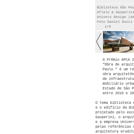
Biblioteca São Pa
Aflalo & Gasperin
Univers Design (d
Foto Daniel Ducci
1/9
O Prêmio APCA 2
“Obra de arquit
Paulo " é um re
obra arquitetôn
de infraestrutu
mobiliário urba
Estado de São P
entre 2010 e 2
O tema biblioteca 
e o edifício da Bi
projetado pelo esc
Gasperini, o arqui
e a empresa Univer
pelas referências 
arquitetura erudit