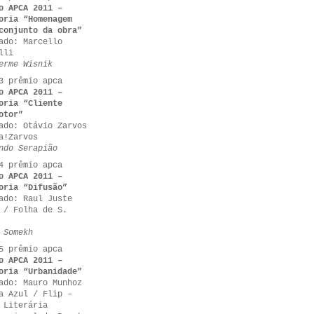
o APCA 2011 –
oria “Homenagem
conjunto da obra”
ado: Marcello
lli
erme Wisnik
3 prêmio apca
o APCA 2011 –
oria “Cliente
otor”
ado: Otávio Zarvos
a!Zarvos
ndo Serapião
4 prêmio apca
o APCA 2011 –
oria “Difusão”
ado: Raul Juste
 / Folha de S.
 Somekh
5 prêmio apca
o APCA 2011 –
oria “Urbanidade”
ado: Mauro Munhoz
a Azul / Flip –
 Literária