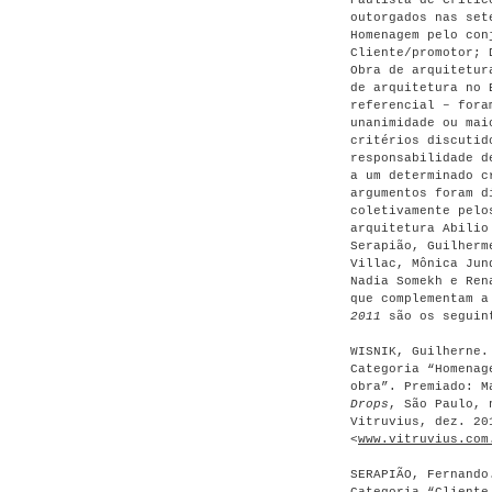
Paulista de Crític
outorgados nas set
Homenagem pelo con
Cliente/promotor; 
Obra de arquitetur
de arquitetura no 
referencial – fora
unanimidade ou mai
critérios discutid
responsabilidade d
a um determinado c
argumentos foram d
coletivamente pelo
arquitetura Abilio
Serapião, Guilherm
Villac, Mônica Jun
Nadia Somekh e Ren
que complementam 
2011
são os seguin
WISNIK, Guilherne.
Categoria “Homenag
obra”. Premiado: M
Drops
, São Paulo, 
Vitruvius, dez. 20
<
www.vitruvius.com
SERAPIÃO, Fernando