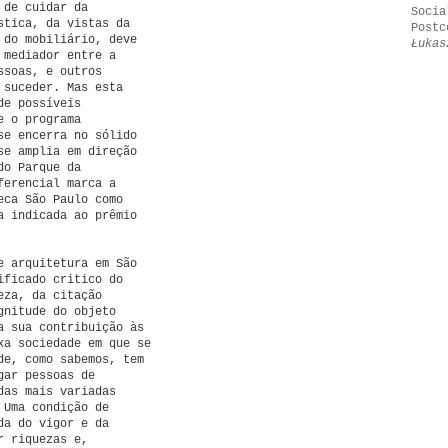
 de cuidar da
Socia
stica, da vistas da
Postc
 do mobiliário, deve
Łukas
 mediador entre a
ssoas, e outros
 suceder. Mas esta
de possíveis
e o programa
se encerra no sólido
se amplia em direção
do Parque da
ferencial marca a
eca São Paulo como
a indicada ao prêmio
e arquitetura em São
ificado critico do
eza, da citação
gnitude do objeto
a sua contribuição às
xa sociedade em que se
de, como sabemos, tem
gar pessoas de
das mais variadas
 Uma condição de
da do vigor e da
r riquezas e,