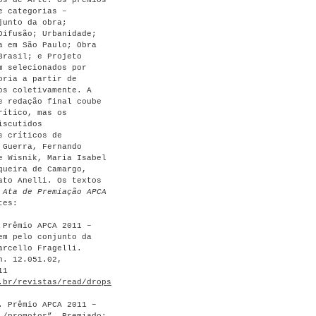
os de Arte. Os prêmios
e categorias –
junto da obra;
Difusão; Urbanidade;
a em São Paulo; Obra
Brasil; e Projeto
m selecionados por
oria a partir de
os coletivamente. A
e redação final coube
rítico, mas os
iscutidos
s críticos de
 Guerra, Fernando
e Wisnik, Maria Isabel
queira de Camargo,
ato Anelli. Os textos
a
Ata de Premiação APCA
tes:
 Prêmio APCA 2011 –
em pelo conjunto da
arcello Fragelli.
n. 12.051.02,
11
.br/revistas/read/drops/12.051/4148
>.
. Prêmio APCA 2011 –