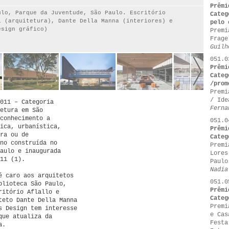
Prêmi
ulo, Parque da Juventude, São Paulo. Escritório
Categ
i (arquitetura), Dante Della Manna (interiores) e
pelo 
esign gráfico)
Premi
Frage
Guilh
051.0
Prêmi
Categ
/prom
Premi
/ Ide
011 – Categoria
Ferna
etura em São
conhecimento a
051.0
ica, urbanística,
Prêmi
ra ou de
Categ
no construída no
Premi
aulo e inaugurada
Lores
011 (1).
Paulo
Nadia
é caro aos arquitetos
051.0
blioteca São Paulo,
Prêmi
ritório Aflallo e
Categ
teto Dante Della Manna
Premi
s Design tem interesse
e Cas
que atualiza da
Festa
a.