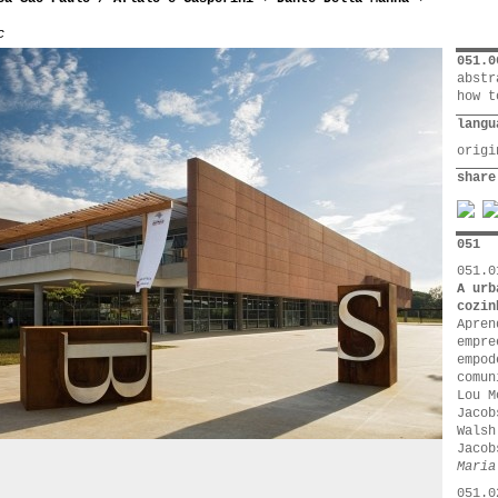
c
051.0
abstr
how t
langu
orig
share
051
051.0
A urb
cozin
Apren
empre
empod
comun
Lou M
Jacob
Walsh
Jacob
Maria
051.0