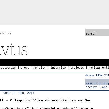
stagram
tectourism
drops
my city
interview
projects
reviews onli
drops ISSN 21
archive
who 
year 12, dec. 2011
11 – Categoria “Obra de arquitetura em São
ca São Paulo / Aflalo e Gasperini + Dante Della Manna +