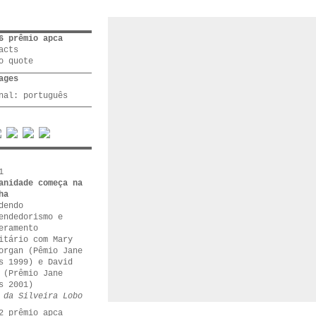
6 prêmio apca
acts
o quote
ages
inal:
português
1
anidade começa na
ha
dendo
endedorismo e
eramento
itário com Mary
organ (Pêmio Jane
s 1999) e David
 (Prêmio Jane
s 2001)
 da Silveira Lobo
2 prêmio apca