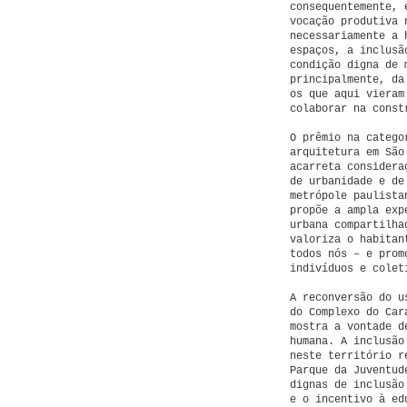
consequentemente, 
vocação produtiva 
necessariamente a 
espaços, a inclusã
condição digna de 
principalmente, da
os que aqui vieram
colaborar na const
O prêmio na catego
arquitetura em São
acarreta considera
de urbanidade e de
metrópole paulista
propõe a ampla exp
urbana compartilha
valoriza o habitan
todos nós – e prom
indivíduos e colet
A reconversão do u
do Complexo do Car
mostra a vontade d
humana. A inclusão
neste território r
Parque da Juventud
dignas de inclusão
e o incentivo à ed