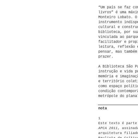
“Um país se faz co
livros” é uma máxi
Monteiro Lobato. O
instrumento indisp
cultural e constru
biblioteca, por su
vinculada ao parqu
facilitador e prop
leitura, reflexão 
pensar, mas também
prazer.
A Biblioteca São P
instrução e vida p
memória e imaginaç
e território colet
como espaço políti
condição contempor
metrópole do plana
nota
1
Este texto é part
APCA 2011
, assinad
arquitetura filiad