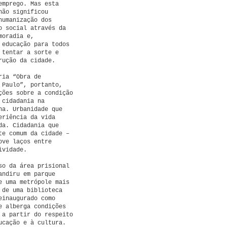
emprego. Mas esta
não significou
humanização dos
o social através da
moradia e,
 educação para todos
 tentar a sorte e
rução da cidade.
ria “Obra de
 Paulo”, portanto,
ções sobre a condição
 cidadania na
na. Urbanidade que
eriência da vida
da. Cidadania que
te comum da cidade –
ove laços entre
ividade.
so da área prisional
andiru em parque
e uma metrópole mais
 de uma biblioteca
einaugurado como
e alberga condições
 a partir do respeito
ucação e à cultura.