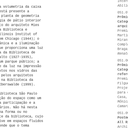
Inter
Abili
a volumetria da caixa
está presente a
051.0
 planta de geometria
Prêmi
gia de pátio interior
Categ
to do arquiteto Mies
arqui
a Biblioteca e
Premi
llinois Institut of
Marti
em Chicago (1944); o
Miran
ânica e a iluminação
Compl
ue proporciona uma luz
Braga
a da Biblioteca de
Renat
alto (1927-1935),
051.0
um parque público; a
Prêmi
e da luz na impressão
Categ
xtos nos vidros das
refer
 pelos arquitetos
Premi
 na Biblioteca da
Filgu
Eberswalde (1999).
Proje
para 
iblioteca São Paulo
Casa,
ção do espaço como um
Mônic
a participação e a
Camar
ários. Não há nesta
na forma ou no
051.0
te da biblioteca, cujo
Postm
lve em espaços fluidos
All R
ende que o tema
Archi