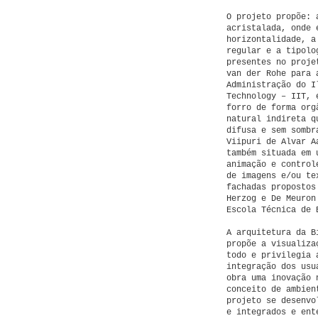
O projeto propõe: 
acristalada, onde 
horizontalidade, a
regular e a tipolo
presentes no proje
van der Rohe para 
Administração do I
Technology – IIT, 
forro de forma org
natural indireta q
difusa e sem sombr
Viipuri de Alvar A
também situada em 
animação e control
de imagens e/ou te
fachadas propostos
Herzog e De Meuron
Escola Técnica de 
A arquitetura da B
propõe a visualiza
todo e privilegia 
integração dos usu
obra uma inovação 
conceito de ambien
projeto se desenvo
e integrados e ent