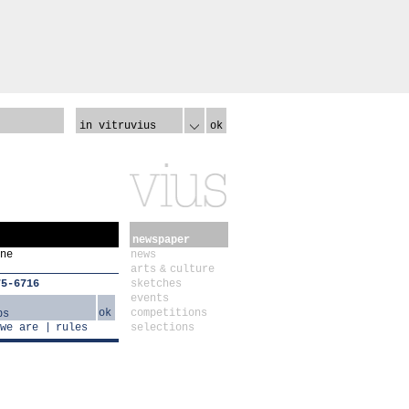
in vitruvius
ok
newspaper
ne
news
arts & culture
75-6716
sketches
events
ok
competitions
we are
rules
selections