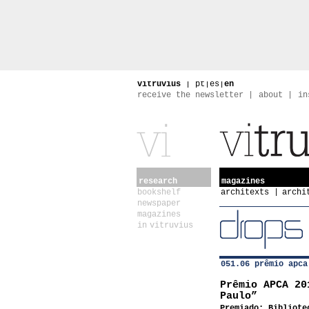
vitruvius
|
pt
|
es
|
en
receive the newsletter
about
in
research
magazines
bookshelf
architexts
archi
newspaper
magazines
in vitruvius
051.06 prêmio apca
Prêmio APCA 20
Paulo”
Premiado: Bibliote