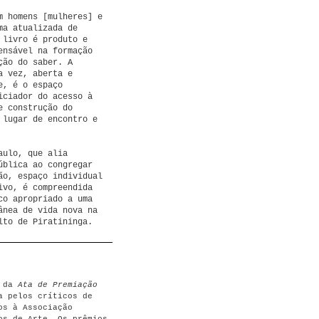
m homens [mulheres] e
ma atualizada de
 livro é produto e
ensável na formação
ção do saber. A
a vez, aberta e
e, é o espaço
iciador do acesso à
e construção do
 lugar de encontro e
aulo, que alia
ública ao congregar
ão, espaço individual
ivo, é compreendida
co apropriado a uma
ânea de vida nova na
lto de Piratininga.
e da
Ata de Premiação
a pelos críticos de
os à Associação