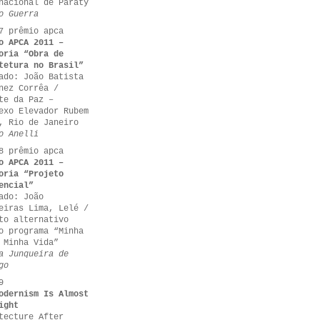
nacional de Paraty
o Guerra
7 prêmio apca
o APCA 2011 –
oria “Obra de
tetura no Brasil”
ado: João Batista
nez Corrêa /
te da Paz –
exo Elevador Rubem
, Rio de Janeiro
o Anelli
8 prêmio apca
o APCA 2011 –
oria “Projeto
encial”
ado: João
eiras Lima, Lelé /
to alternativo
o programa “Minha
 Minha Vida”
a Junqueira de
go
9
odernism Is Almost
ight
tecture After