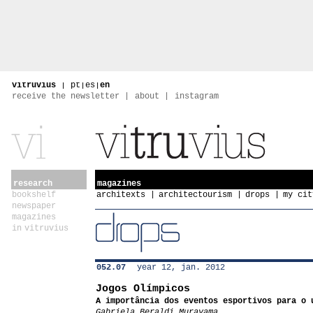
vitruvius
|
pt
|
es
|
en
receive the newsletter
about
instagram
research
magazines
bookshelf
architexts
architectourism
drops
my cit
newspaper
magazines
in vitruvius
052.07
year 12, jan. 2012
Jogos Olímpicos
A importância dos eventos esportivos para o 
Gabriela Beraldi Murayama