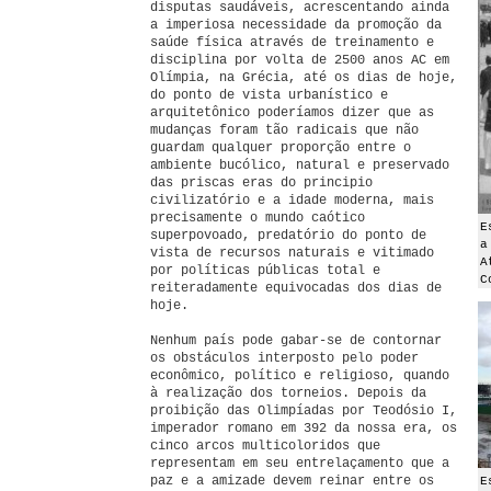
disputas saudáveis, acrescentando ainda
a imperiosa necessidade da promoção da
saúde física através de treinamento e
disciplina por volta de 2500 anos AC em
Olímpia, na Grécia, até os dias de hoje,
do ponto de vista urbanístico e
arquitetônico poderíamos dizer que as
mudanças foram tão radicais que não
guardam qualquer proporção entre o
ambiente bucólico, natural e preservado
das priscas eras do principio
civilizatório e a idade moderna, mais
precisamente o mundo caótico
E
superpovoado, predatório do ponto de
a
vista de recursos naturais e vitimado
A
por políticas públicas total e
C
reiteradamente equivocadas dos dias de
hoje.
Nenhum país pode gabar-se de contornar
os obstáculos interposto pelo poder
econômico, político e religioso, quando
à realização dos torneios. Depois da
proibição das Olimpíadas por Teodósio I,
imperador romano em 392 da nossa era, os
cinco arcos multicoloridos que
representam em seu entrelaçamento que a
paz e a amizade devem reinar entre os
E