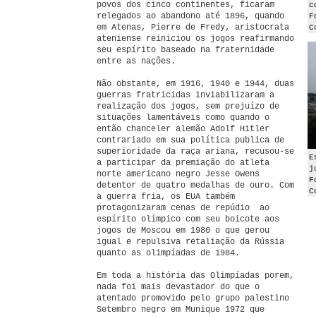
povos dos cinco continentes, ficaram
c
relegados ao abandono até 1896, quando
F
em Atenas, Pierre de Fredy, aristocrata
C
ateniense reiniciou os jogos reafirmando
seu espírito baseado na fraternidade
entre as nações.
Não obstante, em 1916, 1940 e 1944, duas
guerras fratricidas inviabilizaram a
realização dos jogos, sem prejuízo de
situações lamentáveis como quando o
então chanceler alemão Adolf Hitler
contrariado em sua política publica de
superioridade da raça ariana, recusou-se
E
a participar da premiação do atleta
j
norte americano negro Jesse Owens
F
detentor de quatro medalhas de ouro. Com
C
a guerra fria, os EUA também
protagonizaram cenas de repúdio ao
espírito olímpico com seu boicote aos
jogos de Moscou em 1980 o que gerou
igual e repulsiva retaliação da Rússia
quanto as olimpíadas de 1984.
Em toda a história das Olimpíadas porem,
nada foi mais devastador do que o
atentado promovido pelo grupo palestino
Setembro negro em Munique 1972 que