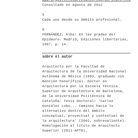
www.arquitectosartesanos.com.mx/index.html
.
Consultado en agosto de 2012
5
Cada uno desde su ámbito profesional.
6
FERNÁNDEZ, Alba:
En las gradas del
Epidauro
. Madrid, Ediciones libertarias,
1987, p. 14.
sobre el autor
Arquitecto por la Facultad de
Arquitectura de la Universidad Nacional
Autónoma de México (1993, graduado con
mención honorífica). Doctor en
Arquitectura por la Escuela Técnica
Superior de Arquitectura de Barcelona,
de la Universidad Politécnica de
Cataluña. Tesis Doctoral: ‘Carlos
González Lobo... Caminos hacia lo
alternativo dentro del ámbito
conceptual, proyectual y contextual de
la arquitectura’ (2002, sobresaliente).
Homologación al título de Arquitecto
Superior (2011-APTO).