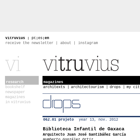
vitruvius
|
pt
|
es
|
en
receive the newsletter
about
instagram
research
magazines
bookshelf
architexts
architectourism
drops
my cit
newspaper
magazines
in vitruvius
062.01 projeto
year 13, nov. 2012
Biblioteca Infantil de Oaxaca
Arquitecto Juan José Santibáñez García
Humberto González Ortiz