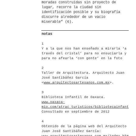
moradas construidas sin proyecto de
lugar, recorre la ciudad sin
identificación posible y su biografía
discurre alrededor de un vacio
miserable” (6).
notas
1
Y a la que nos han enseñado a mirarla ‘a
través del cristal’ para no ensuciarla y
para no afearla ‘con gente’ en la foto
2
Taller de Arquitectura. Arquitecto Juan
José Santibáñez García
<
www.arquitectosartesanos.com.mx
>.
3
Biblioteca Infantil de Oaxaca.
www.oaxaca-
mio.com/atrac_turisticos/bibliotecainfantil.
Consultado en septiembre de 2012
4
Obtenido de la página web del Arquitecto
Juan José Santibáñez García: