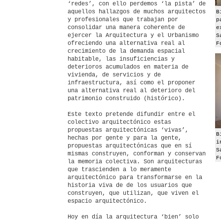
‘redes’, con ello perdemos ‘la pista’ de
aquellos hallazgos de muchos arquitectos
B
y profesionales que trabajan por
p
consolidar una manera coherente de
e
ejercer la Arquitectura y el Urbanismo
S
ofreciendo una alternativa real al
F
crecimiento de la demanda espacial
habitable, las insuficiencias y
deterioros acumulados en materia de
vivienda, de servicios y de
infraestructura, así como el proponer
una alternativa real al deterioro del
patrimonio construido (histórico).
Este texto pretende difundir entre el
colectivo arquitectónico estas
propuestas arquitectónicas ‘vivas’,
B
hechas por gente y para la gente,
i
propuestas arquitectónicas que en sí
S
mismas construyen, conforman y conservan
F
la memoria colectiva. Son arquitecturas
que trascienden a lo meramente
arquitectónico para transformarse en la
historia viva de de los usuarios que
construyen, que utilizan, que viven el
espacio arquitectónico.
Hoy en día la arquitectura ‘bien’ solo