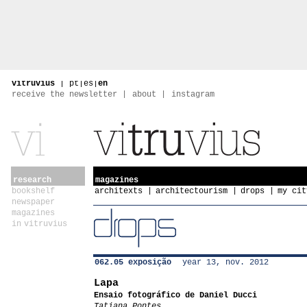
vitruvius
|
pt
|
es
|
en
receive the newsletter
about
instagram
research
magazines
bookshelf
architexts
architectourism
drops
my cit
newspaper
magazines
in vitruvius
062.05 exposição
year 13, nov. 2012
Lapa
Ensaio fotográfico de Daniel Ducci
Tatiana Pontes