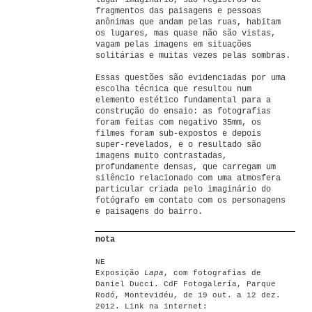
lugar imaginário, são registros de
fragmentos das paisagens e pessoas
anônimas que andam pelas ruas, habitam
os lugares, mas quase não são vistas,
vagam pelas imagens em situações
solitárias e muitas vezes pelas sombras.
Essas questões são evidenciadas por uma
escolha técnica que resultou num
elemento estético fundamental para a
construção do ensaio: as fotografias
foram feitas com negativo 35mm, os
filmes foram sub-expostos e depois
super-revelados, e o resultado são
imagens muito contrastadas,
profundamente densas, que carregam um
silêncio relacionado com uma atmosfera
particular criada pelo imaginário do
fotógrafo em contato com os personagens
e paisagens do bairro.
nota
NE
Exposição
Lapa
, com fotografias de
Daniel Ducci. CdF Fotogalería, Parque
Rodó, Montevidéu, de 19 out. a 12 dez.
2012. Link na internet: