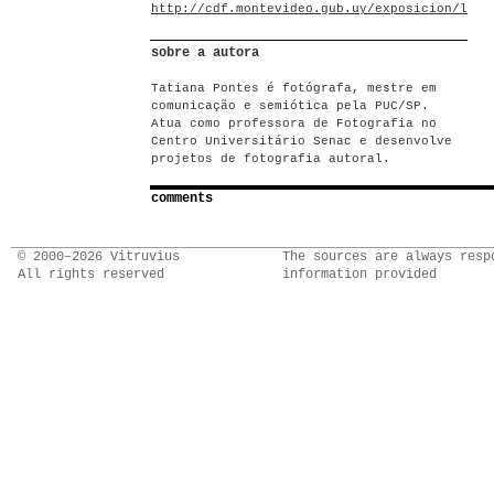
http://cdf.montevideo.gub.uy/exposicion/lapa
sobre a autora
Tatiana Pontes é fotógrafa, mestre em
comunicação e semiótica pela PUC/SP.
Atua como professora de Fotografia no
Centro Universitário Senac e desenvolve
projetos de fotografia autoral.
comments
© 2000–2026 Vitruvius
The sources are always resp
All rights reserved
information provided