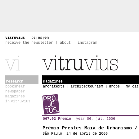
vitruvius
|
pt
|
es
|
en
receive the newsletter
about
instagram
research
magazines
bookshelf
architexts
architectourism
drops
my cit
newspaper
magazines
in vitruvius
067.02 Prêmio
year 06, jul. 2006
Prêmio Prestes Maia de Urbanismo /
São Paulo, 24 de abril de 2006