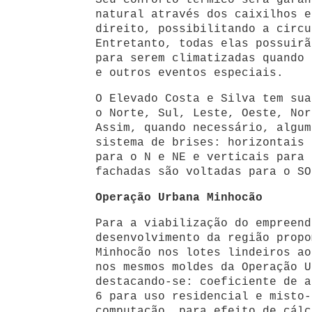
Seu conforto térmico será garan
natural através dos caixilhos e
direito, possibilitando a circu
Entretanto, todas elas possuirã
para serem climatizadas quando 
e outros eventos especiais.
O Elevado Costa e Silva tem sua
o Norte, Sul, Leste, Oeste, Nor
Assim, quando necessário, algum
sistema de brises: horizontais 
para o N e NE e verticais para 
fachadas são voltadas para o SO
Operação Urbana Minhocão
Para a viabilização do empreend
desenvolvimento da região propo
Minhocão nos lotes lindeiros ao
nos mesmos moldes da Operação U
destacando-se: coeficiente de a
6 para uso residencial e misto-
computação, para efeito de cálc