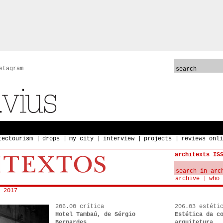
stagram
tectourism
drops
my city
interview
projects
reviews onli
architexts IS
archive
who 
 2017
206.00 crítica
206.03 estéti
Hotel Tambaú, de Sérgio
Estética da c
Bernardes
arquitetura