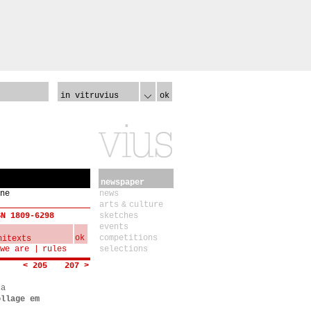
in vitruvius
ok
newspaper
ne
news
arts & culture
SN 1809-6298
sketches
events
ok
competitions
we are
rules
selections
< 205
207 >
ca
ollage em