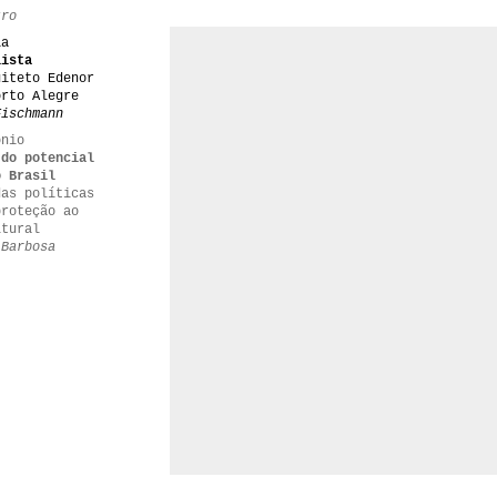
tro
ia
lista
uiteto Edenor
orto Alegre
Fischmann
ônio
 do potencial
o Brasil
das políticas
proteção ao
ltural
 Barbosa