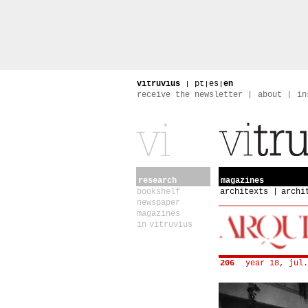
vitruvius
|
pt
|
es
|
en
receive the newsletter
about
in
research
magazines
bookshelf
architexts
archi
newspaper
magazines
in vitruvius
206
year 18, jul.