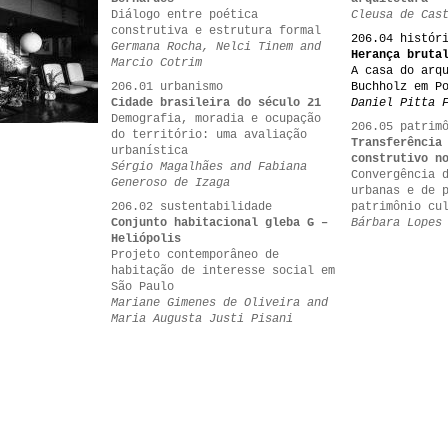
Diálogo entre poética
Cleusa de Cas
construtiva e estrutura formal
206.04 histór
Germana Rocha, Nelci Tinem and
Herança bruta
Marcio Cotrim
A casa do arq
206.01 urbanismo
Buchholz em P
Cidade brasileira do século 21
Daniel Pitta 
Demografia, moradia e ocupação
206.05 patrim
do território: uma avaliação
Transferência
urbanística
construtivo n
Sérgio Magalhães and Fabiana
Convergência 
Generoso de Izaga
urbanas e de 
206.02 sustentabilidade
patrimônio cu
Conjunto habitacional gleba G –
Bárbara Lopes
Heliópolis
Projeto contemporâneo de
habitação de interesse social em
São Paulo
Mariane Gimenes de Oliveira and
Maria Augusta Justi Pisani