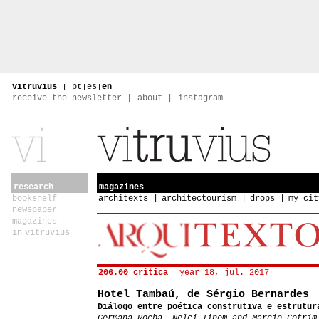
vitruvius
|
pt
|
es
|
en
receive the newsletter
about
instagram
research
magazines
bookshelf
architexts
architectourism
drops
my cit
newspaper
magazines
in vitruvius
206.00 crítica
year 18, jul. 2017
Hotel Tambaú, de Sérgio Bernardes
Diálogo entre poética construtiva e estrutur
Germana Rocha, Nelci Tinem and Marcio Cotrim